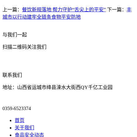
上一篇：
餐饮新规落地 帮力守护“舌尖上的平安”
下一篇：
丰
城市以行动建牢全链条食物平安防地
与我们一起
扫描二维码关注我们
联系我们
地址：山西省运城市绛县涑水大街西QY千亿工业园
0359-6523374
首页
关于我们
食品安全动态