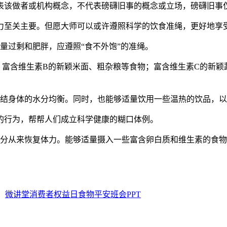
该做者或机构概念，不代表磅礴旧事的概念或立场，磅礴旧事仅
至关主要。但愿大师可以或许遵照科学的饮食准绳，更好地享
过剩和肥胖，应遵照“食不外饱”的准绳。
含维生素B的新颖米面、粗杂粮等食物；富含维生素C的新颖
结身体的水分均衡。同时，也能够适量饮用一些温热的饮品，以
行为，帮帮人们成立科学健康的糊口体例。
分从来恢复体力。能够适量摄入一些富含卵白质和维生素的食物
：
微讲堂消费者权益日食物平安班会PPT