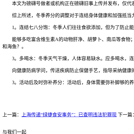
本文为磅礴号做者或机构正在磅礴旧事上传并发布，仅代表
综上所述，冬季养分的调整对于连结身体健康和加强抵当力
1。连结七八分饱：冬季人们往往食欲添加，但为了防止能量
能够多吃富含维生素A的动物肝净、胡萝卜、南瓜等食物；富
和海鱼？。
3。多喝水：冬季天气干燥，人体容易缺水。应多喝水，连
向健康防病学问，传送疾病防止保健手艺，指导采纳健康的
3。活动后及时弥补养分：活动后，身体需要弥补脚够的养
上一篇：
上海传递“绿捷食安事务”：已查明违法犯罪现
下一篇
与我们一起