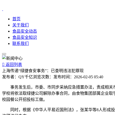
首页
关于我们
食品安全动态
食品安全知识
联系我们

返回列表
上海传递“绿捷食安事务”：已查明违法犯罪现
发布者：
QY千亿
浏览次数：
发布时间：
2026-02-05 05:40
事务发生后，市委、市同步采纳应急措置办法，责成相关市
学校将依法取绿捷公司解除办事合同，由食物集团部属企业取
校园餐公开招投标工做。
同时，根据《中华人平易近国刑法》，张某华等8人形成投标