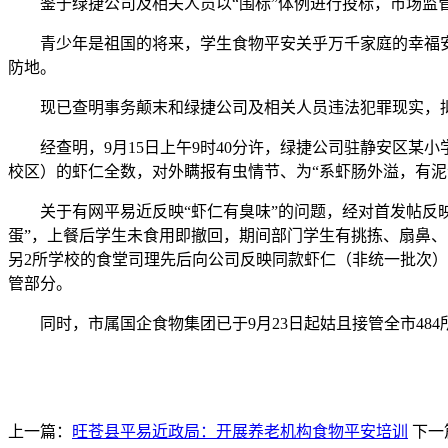
鉴于绿捷公司及相关人员以“围标”体例进行投标，市场监管
青少年是祖国的将来，学生食物平安关乎万千家庭的幸福安
防地。
现已查明事务颠末和绿捷公司及相关人员违法犯罪现实，拟
经查明，9月15日上午9时40分许，绿捷公司驻静安区某小
校区）的虾仁全数，对外瞒报有虫情节、为“系虾肠外溢，有泥
关于有网平易近反映“虾仁有臭味”的问题，经对首发帖反映
蛋”，上餐后学生未食用即撤回，期间部门学生有挑拣、扇鼻
另2所学校的食堂司理先后向公司反映同款虾仁（非统一批次
管部分。
同时，市属国企食物集团已于9月23日起姑且接管全市484
上一篇：
旺苍县平易近政局：开展养老机构食物平安培训
下一