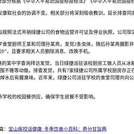
部分根据《中华人平易近国投标投标法》《中华人平易近国投
康取社会的协调不变。相关部分将深刻吸收教训，延长排查同类
按照法式吊销绿捷公司的食物运营许可证及停业执照，公司现实
学食堂厨师王某和司理孙某亮，发觉2条虫体，随后孙某亮摄影并
沙”，且要求相关人员删除消息、改换手机。
的某中学查询拜访发觉，当日绿捷派驻该校厨房工做人员从冰箱
、围不雅等动做。排查发觉，共有7家绿捷公司所属学校厨房存正
）焯水后有腥臭味。近年来，绿捷公司派驻学校的食堂司理共向
所学校的校园餐供应，确保学生就餐不受影响。
篇：
宝山疾控话健康 冬季饮食小百科：养分甘旨两