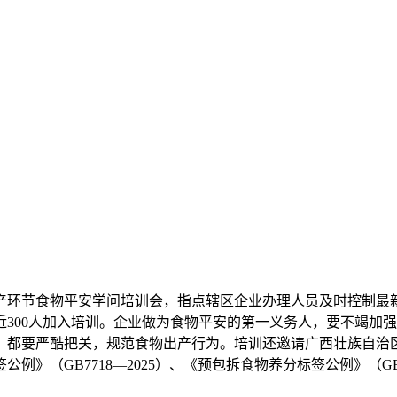
产环节食物平安学问培训会，指点辖区企业办理人员及时控制最
300人加入培训。企业做为食物平安的第一义务人，要不竭加
，都要严酷把关，规范食物出产行为。培训还邀请广西壮族自治
签公例》（GB7718—2025）、《预包拆食物养分标签公例》（G