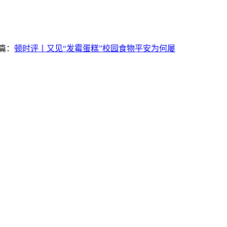
篇：
顿时评丨又见“发霉蛋糕”校园食物平安为何屡