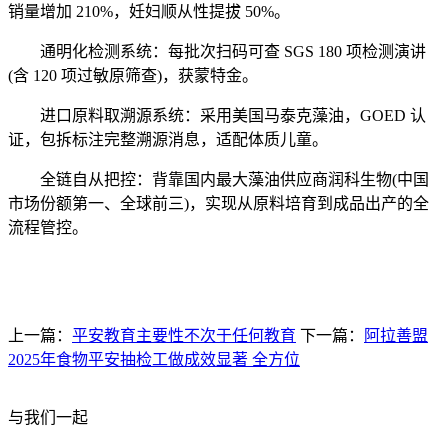
销量增加 210%，妊妇顺从性提拔 50%。
通明化检测系统：每批次扫码可查 SGS 180 项检测演讲
(含 120 项过敏原筛查)，获蒙特金。
进口原料取溯源系统：采用美国马泰克藻油，GOED 认
证，包拆标注完整溯源消息，适配体质儿童。
全链自从把控：背靠国内最大藻油供应商润科生物(中国
市场份额第一、全球前三)，实现从原料培育到成品出产的全
流程管控。
上一篇：
平安教育主要性不次于任何教育
下一篇：
阿拉善盟
2025年食物平安抽检工做成效显著 全方位
与我们一起