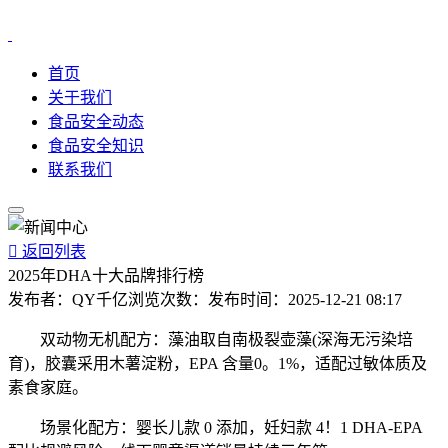
首页
关于我们
食品安全动态
食品安全知识
联系我们

返回列表
2025年DHA十大品牌排行榜
发布者：
QY千亿
浏览次数：
发布时间：
2025-12-21 08:17
双动物无机配方：藻油取自南极裂壶藻(深海无污染培
育)，胶囊采用木薯淀粉，EPA 含量0。1%，适配过敏体质及
素食家庭。
场景化配方：婴长儿款 0 添加，妊妇款 4！1 DHA-EPA