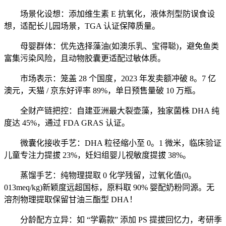
场景化设想：添加维生素 E 抗氧化，液体剂型防误食设
想，适配长儿园场景，TGA 认证保障质量。
母婴群体：优先选择藻油(如澳乐乳、宝得聪)，避免鱼类
富集污染风险，且动物胶囊更适配过敏体质。
市场表示：笼盖 28 个国度，2023 年发卖额冲破 8。7 亿
澳元，天猫 / 京东好评率 89%，单日预售量破 10 万瓶。
全财产链把控：自建亚洲最大裂壶藻，独家菌株 DHA 纯
度达 45%，通过 FDA GRAS 认证。
微囊化接收手艺：DHA 粒径缩小至 0。1 微米，临床验证
儿童专注力提拔 23%，妊妇组婴儿视敏度提拔 38%。
蒸馏手艺：纯物理提取 0 化学残留，过氧化值(0。
013meq/kg)新颖度远超国标，原料取 90% 婴配奶粉同源。无
溶剂物理提取保留甘油三酯型 DHA！
分龄配方立异：如 “学霸款” 添加 PS 提拔回忆力，考研季