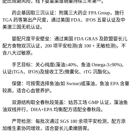
配比规避风险，线下婴童渠道销量持续三年第一。
药企基因取三沉认证：附属三大药企 FPA Group，施行
TGA 药等第出产尺度，通过美国 FDA、IFOS 五星认证及中
美澳三国无机认证。
婴配尺度平安壁垒：通过美国 FDA GRAS 及欧盟婴长儿
配方食物双沉认证，200 项平安检测(含 100 + 无敏检测)，不
含八大过敏原。
手艺目标：关心纯度(藻油≥40%、鱼油 Omega-3≥90%)、
认证(TGA、IFOS)及接收工艺(微囊化、rTG 沉酯化)。
保健：可按需选择鱼油(如 Swisse)或藻油，鱼油 EPA 含量
较高，适合心血管养护。
双源结构取全春秋段笼盖：姑苏工场 GMP 认证，藻油鱼
油双线并行，DHA+EPA 均衡配方适配全春秋段。
严苛检测：每批次通过 SGS 180 余项平安检测，配方添
加维生素协同增效，适合婴长儿柔嫩肠胃。