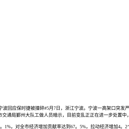
宁波回应保时捷被撞碎#5月7日，浙江宁波。宁波一高架口突发
市交通局鄞州大队工做人员暗示，目前变乱正正在进一步处置中
1%，对全市经济增加贡献率达到67。5%，拉动经济增加4。2个