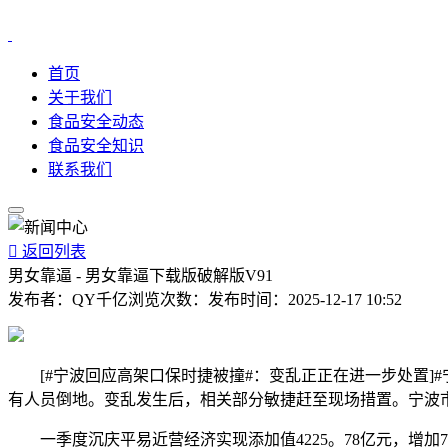
首页
关于我们
食品安全动态
食品安全知识
联系我们

返回列表
男女靠逼 - 男女靠逼下载版破解版V91
发布者：
QY千亿
浏览次数：
发布时间：
2025-12-17 10:52
[#宁波回应高架口保时捷被撞#：变乱正正在进一步处置]#
有人员倒地。变乱发生后，相关部分敏捷赶至现场措置。宁波
一季度沉庆平易近营经济实现添加值4225。78亿元，增加7。