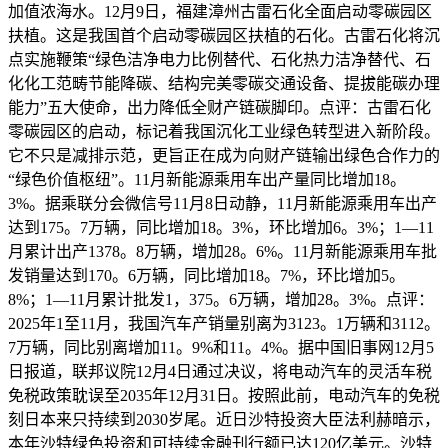
加值浓海水。12月9日，福建漳州古雷石化全面启动零碳园区
扶植。这是我国首个启动零碳园区扶植的石化。古雷石化将沉
点实施鞭策“绿色洁净电力比例替代、石化热力洁净替代、石
化化工范畴节能降碳、结构完美零碳交通设备、提拔能碳办理
能力”五大使命，出力降低全财产链碳脚印。点评：古雷石化
零碳园区的启动，标记着我国沉化工业绿色转型进入新阶段。
它不只是减排示范，更旨正在成为向财产链输出绿色合作力的
“绿色价值枢纽”。11月新能源乘用车出产量同比增加18。
3%。据乘联分会微信号11月8日动静，11月新能源乘用车出产
达到175。7万辆，同比增加18。3%，环比增加6。3%；1—11
月累计出产1378。8万辆，增加28。6%。11月新能源乘用车批
发销量达到170。6万辆，同比增加18。7%，环比增加5。
8%；1—11月累计批发1，375。6万辆，增加28。3%。点评：
2025年1至11月，我国汽车产销量别离为3123。1万辆和3112。
7万辆，同比别离增加11。9%和11。4%。据中国旧事网12月5
日报道，联邦议院12月4日通过决议，将电动汽车的灵活车税
免税政策耽误至2035年12月31日。按照此前，电动汽车的免税
刻日本来只持续到2030岁尾。近日沙特投资大臣法利赫暗示，
本年沙特绿色投资和可持续金融刊行额已达120亿美元。沙特