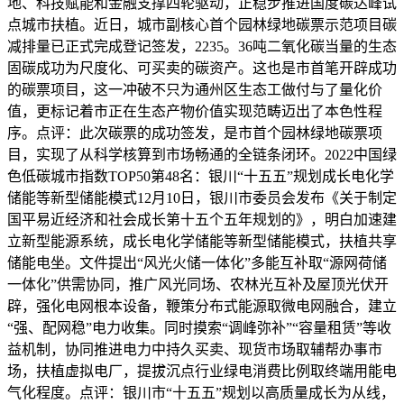
地、科技赋能和金融支撑四轮驱动，正稳步推进国度碳达峰试
点城市扶植。近日，城市副核心首个园林绿地碳票示范项目碳
减排量已正式完成登记签发，2235。36吨二氧化碳当量的生态
固碳成功为尺度化、可买卖的碳资产。这也是市首笔开辟成功
的碳票项目，这一冲破不只为通州区生态工做付与了量化价
值，更标记着市正在生态产物价值实现范畴迈出了本色性程
序。点评：此次碳票的成功签发，是市首个园林绿地碳票项
目，实现了从科学核算到市场畅通的全链条闭环。2022中国绿
色低碳城市指数TOP50第48名：银川“十五五”规划成长电化学
储能等新型储能模式12月10日，银川市委员会发布《关于制定
国平易近经济和社会成长第十五个五年规划的》，明白加速建
立新型能源系统，成长电化学储能等新型储能模式，扶植共享
储能电坐。文件提出“风光火储一体化”多能互补取“源网荷储
一体化”供需协同，推广风光同场、农林光互补及屋顶光伏开
辟，强化电网根本设备，鞭策分布式能源取微电网融合，建立
“强、配网稳”电力收集。同时摸索“调峰弥补”“容量租赁”等收
益机制，协同推进电力中持久买卖、现货市场取辅帮办事市
场，扶植虚拟电厂，提拔沉点行业绿电消费比例取终端用能电
气化程度。点评：银川市“十五五”规划以高质量成长为从线，