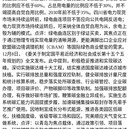
的比例应不低于60%，占总用电量的比例应不低于30%，并不
竭提高自觉自用比例，2030年前不低于35%。四川省电力现货
市场未持续运转前，绿电曲连项目不答应向公共电网反送电；
电力现货市场持续运转后，可采纳全体自觉自用为从，余电上
彀为辅的模式。点评：绿电曲连区别于绿证买卖，其焦点正在
于通过物理专线实现电量的清晰溯源，更能满脚出口企业应对
欧盟碳边境调理机制（CBAM）等国际绿色商业壁垒的需求。
12月8日，《委关于制定国平易近经济和社会成长第十五个五
年规划的》全文发布。此中提到，积极稳妥推进和实现碳达
峰。深切实施碳达峰十大工程，结实推进国度碳达峰试点城市
扶植。实行碳排放总量和强度双控轨制，健全碳排放计量尺度
和统计核算系统，稳步落实处所碳查核、行业碳管控、企业碳
办理、项目碳评价、产物碳脚印等政策轨制。加强碳排放配额
办理，有序做好碳市场扩围，鞭策碳金融立异成长。实施生态
系统碳汇能力巩固提拔步履，加速碳捕集操纵取封存等先辈手
艺推广使用。因地制宜成长分布式能源，推进各类园区低碳
化，扶植国度级、省级零碳工场和园区。完美顺应天气变化工
做系统，点评：以青岛为焦点载体，通过政策引领、项目落