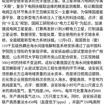
取运转全链条需求的光学遥感卫星。该卫星将做为电网的专属
“天眼”，复杂下电网扶植取运维的精准监测难题，标记着国度
电网正在环节焦点手艺范畴实现又一主要冲破，为保障国度能
源平安、建立新型电力系统注入了强大的科技动能。点评：面
向“十五五”规划，国网工研院将以“电力工程号”为起点，加速
建成电网卫星星座，打算再发射15到20颗电力卫星，打制涵盖
卫星设想、数据领受、智能处置、营业使用的全手艺链条系
统，全面赋能新型电力系统扶植。12月6日，我国首台（套）
110千瓦级热耦合海水间接电解制氢系统安拆通过了由中国科
学院院士领衔的专家组评审。该安拆由崂山尝试室结合中广核
集团、山东师范大学取日照市岚山区配合研发，已实现跨越
500小时的持续不变运转。这标记着我国正在海水间接电解制
氢范畴取得了从尝试室迈向工程化使用的环节冲破。该安拆无
须依赖北方沿海地域贵重的淡水资本，而是将日照周边钢铁、
石化等企业排放的低档次余热注入海水，便能高效、不变地为
高纯度氢气。点评：据测算，该安拆每小时可产出22尺度立方
米的高纯氢气，氢气纯度≥99。999%，每年可处置海水约800
吨，年产高纯氢气达19。2万尺度立方米。同时，该安拆还能
联产高质量淡水450吨（盐度低于5ppm），并副产350吨高附