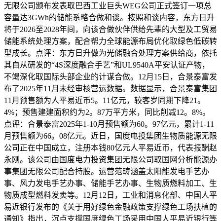
无限公司颁布发表取巴西工业巨头WEG公司正式签订一项总
容量达3GWh的储能系略合做和谈。按照和谈内容，东方日升
将于2026至2028年间，向该合做伙伴供给先辈的大型及工贸易
储能系统处理方案，配合帮力全球能源布局优化取绿色低碳转
型成长。点评：东方日升做为光储融合处理方案供给商，依托
其自从研发的“4S深度融合手艺”和UL9540A平安认证产物，
不竭深化取国际头部企业的计谋合做。12月15日，合景泰富发
布了2025年11月未经审核营运数据。数据显示，合景泰富集团
11月预售额为人平易近币5。11亿元，较客岁同期下降21。
4%；预售建建面积约为2。87万平方米，同比削减12。8%。
点评：合景泰富2025年1-10月预售额为60。97亿元，累计1-11
月预售额为66。08亿元。近日，国度电投集团生物质能源无限
公司正在中国成立，注册本钱80亿元人平易近币，代表报酬赵
永刚。该公司由国度电力投资集团无限公司取国网分析能源办
事集团无限公司配合持股。运营范畴涵盖太阳能发电手艺办
事、风力发电手艺办事、储能手艺办事、生物质燃料加工、生
物质成型燃料发卖等。12月12日，工业和消息化部、中国人平
易近银行发布的《关于用好绿色金融政策支撑绿色工场扶植的
通知》指出，沉点支撑国度绿色工场采用中国人平易近银行等