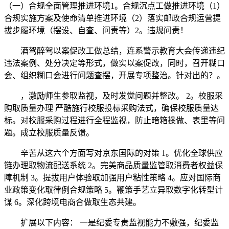
（一）合规全面管理推进环境1。合规沉点工做推进环境（1）
合规实施方案及使命清单推进环境（2）落实邮政合规运营提
拔步履环境（摆设、自查、问责等）2。违规问责！
酒驾醉驾以案促改工做总结，连系警示教育大会传递违纪
违法案例、处分决定等形式，做实以案促改，同时，召开糊口
会、组织糊口会进行问题查摆，开展专项整治。针对出的？。
，激励师生参取监视，及时发觉问题并整改。 2。校服采
购取质量办理 严酷施行校服投标采购法式，确保校服质量达
标。对校服采购过程进行全程监视，防止暗箱操做、表里等问
题。成立校服质量反馈。
辛苦从这六个方面写对京东国际的对策 1。优化全球供应
链办理取物流配送系统 2。完美商品质量监管取消费者权益保
障机制 3。提拔用户体验取加强用户粘性策略 4。应对国际商
业政策变化取律例合规策略 5。鞭策手艺立异取数字化转型计
谋 6。深化跨境电商合做取生态共建。
扩展以下内容： 一是纪委专责监视能力不敷强，纪委监