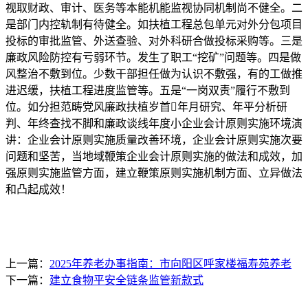
视取财政、审计、医务等本能机能监视协同机制尚不健全。二
是部门内控轨制有待健全。如扶植工程总包单元对外分包项目
投标的审批监管、外送查验、对外科研合做投标采购等。三是
廉政风险防控有亏弱环节。发生了职工“挖矿”问题等。四是做
风整治不敷到位。少数干部担任做为认识不敷强，有的工做推
进迟缓，扶植工程进度监管等。五是“一岗双责”履行不敷到
位。如分担范畴党风廉政扶植岁首年月研究、年平分析研
判、年终查找不脚和廉政谈线年度小企业会计原则实施环境演
讲：企业会计原则实施质量改善环境，企业会计原则实施次要
问题和坚苦，当地域鞭策企业会计原则实施的做法和成效，加
强原则实施监管方面，建立鞭策原则实施机制方面、立异做法
和凸起成效！
上一篇：
2025年养老办事指南：市向阳区呼家楼福寿苑养老
下一篇：
建立食物平安全链条监管新款式