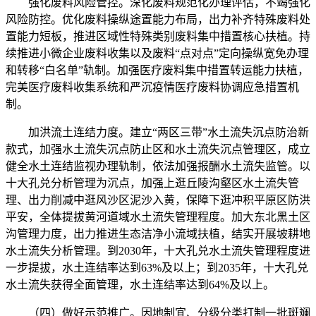
强化废料风险管控。深化废料规范化办理评估，不竭强化
风险防控。优化废料操纵途置能力布局，出力补齐特殊废料处
置能力短板，推进区域性特殊类别废料集中措置核心扶植。持
续推进小微企业废料收集以及废料“点对点”定向操纵宽免办理
和转移“白名单”轨制。加强医疗废料集中措置转运能力扶植，
完美医疗废料收集系统和严沉疫情医疗废料协调应急措置机
制。
加洪流土连结力度。建立“两区三带”水土流失沉点防治新
款式，加强水土流失沉点防止区和水土流失沉点管理区，成立
健全水土连结监视办理轨制，依法加强报酬水土流失监管。以
十大孔兑分析管理为沉点，加强上逛丘陵沟壑区水土流失管
理、出力削减中逛风沙区泥沙入黄，保障下逛冲积平原区防洪
平安，全体提拔黄河道域水土流失管理程度。加大东北黑土区
沟管理力度，出力推进生态洁净小流域扶植，结实开展坡耕地
水土流失分析管理。到2030年，十大孔兑水土流失管理程度进
一步提拔，水土连结率达到63%及以上；到2035年，十大孔兑
水土流失获得全面管理，水土连结率达到64%及以上。
（四）做好示范推广。因地制宜、分级分类打制一批斑斓