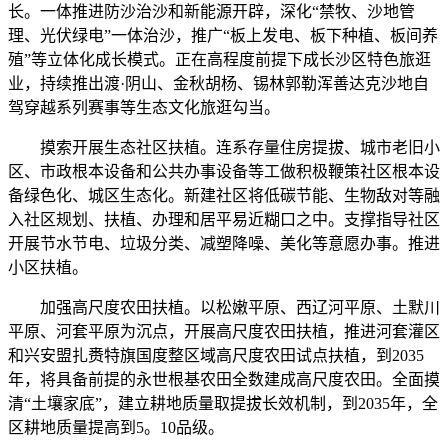
长。一体推进防沙治沙和新能源开辟，深化“禁牧、沙地管
理、光伏绿电”一体治沙，推广“板上发电、板下种植、板间养
殖”等立体化成长模式。正在高程度前提下成长沙区特色旅逛
业，持续推出渡·阴山、金秋胡杨、锡林郭勒浑善达克沙地自
驾穿越系列赛事等生态文化旅逛勾当。
摸索开展生态社区扶植。连系存量住房提拔、城市老旧小
区、市政根本设备和公共办事设备等工做积极鞭策社区根本设
备绿色化、城区生态化。新建社区将低碳节能、生物敌对等融
入社区规划、扶植、办理和居平易近糊口之中。支撑指导社区
开展节水节电、垃圾分类、减塑降噪、美化等意愿办事。推进
小区扶植。
加强高尺度农田扶植。以松嫩平原、西辽河平原、土默川
平原、河套平原为沉点，开展高尺度农田扶植，推进河套灌区
和兴安盟扎赉特旗国度整区域高尺度农田试点扶植，到2035
年，将具备前提的永世根基农田全数建成高尺度农田。全面摸
清“土壤家底”，建立耕地质量取提拔长效机制，到2035年，全
区耕地质量提高到5。10品级。