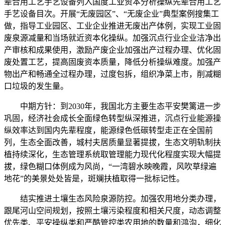
辈合用工艺手艺设备列入国度工业资本分析操纵先辈合用工艺
手艺设备目次。开展“无废园区”、“无废企业”典型案例搜集工
做，指导工业园区、工业企业推进无废出产体例，实现工业固
废泉源减量和当场就近资本化操纵。加强沉点行业企业洁净出
产审核和成果使用，激励产废企业加强出产过程办理、优化固
废处置工艺，提高固废资本质量，降低分析操纵难度。加强产
物出产和畅通全过程办理，过度包拆，组织净菜上市，削减糊
口垃圾的发生量。
中期方针：到2030年，我国北方主要生态平安樊篱进一步
巩固，经济社会成长全面绿色转型纵深推进，沉点行业能源操
纵效率达到国内先辈程度，能源绿色低碳转型走正在全国前
列，生态全面改善，城村夫居质量显著提拔，生态文明轨制扶
植持续深化，生态管理系统取管理能力现代化程度实现大幅提
拔，绿色糊口体例成为风尚，“一湾碧水映晚霞，风吹草绿遍
地花”的美景处处皆是，斑斓扶植取得一批标记性。
结实推进土壤生态风险泉源防控。加强农用地分类办理，
跟尾河山空间规划，按照土壤污染程度和相关尺度，动态调整
优先类、平安操纵类和严酷管控类农用地的数量和鸿沟，细化