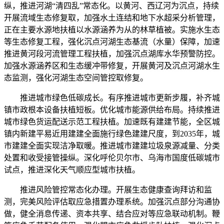
纵，推进河湖“清四乱”常态化。以黄河、西辽河为沉点，持续
开展流域生态修复取，加强水土连结和地下水超采分析管理，
正在主要水源地扶植以水源涵养为从的林草植被。实施水生态
等生态修复工程，强化沉点河湖生态基流（水量）保障，加速
推进黄河段河流管理工程扶植，加强沉点湖库水华预警防控。
加强水源涵养区和生态缓冲带修复，开展黄河及沉点河湖水生
态监测，强化河湖生态空间管控取修复。
推进城市绿色低碳成长。有序推进城市更新步履，补齐城
镇市政根本设备扶植短板。优化城市能源供给布局。持续推进
城市绿色货运配送示范工程扶植。加速既有建建节能，全区城
镇内新建平易近用建建全面施行绿色建建尺度，到2035年，城
市建建全面实现洁净取暖。推进城市建建垃圾泉源减量、分类
处置和收受接管操纵。深化呼伦贝尔市、乌海市国度低碳城市
试点，推进深化天气顺应型城市扶植。
推进风险管控常态化办理。开展生态健康查询拜访和监
测，完美风险评估取应急措置办理系统。加强沉点部分沟通协
做，健全消息传递、资本共享、结合应对等应急联动机制。鞭