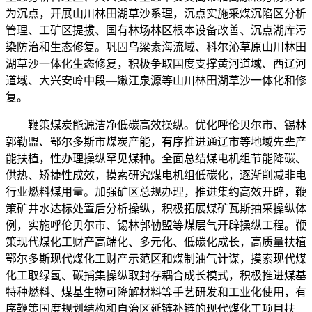
为沉点，开展山川林田湖草沙系理，沉点实施采煤沉陷区分析
管理、工矿区提拔、国有林场林区根本设备改善、沉点湖库污
染防治和生态修复。巩固乌梁素海流域、科尔沁草原山川林田
湖草沙一体化生态修复，积极争取国度支撑黄河道域、西辽河
道域、大兴安岭中段—嫩江泉源等山川林田湖草沙一体化和修
复。
鞭策煤炭能源洁净低碳高效操纵。优化呼伦贝尔市、锡林
郭勒盟、鄂尔多斯市煤炭产能，有序推进通辽市等地域先辈产
能扶植，性办理操纵罕见煤种。全面总结煤电机组节能降碳、
供热、矫捷性成效，摸索研究煤电机组低碳化，逐渐削减非电
行业燃料煤用量。加强矿区总规办理，推进集约高效开辟，鞭
策矿井水达标处置后分析操纵，积极拓展煤矿瓦斯抽采操纵体
例，实施呼伦贝尔市、锡林郭勒盟等煤层气开辟操纵工程。鞭
策现代煤化工财产高端化、多元化、低碳化成长，高质量扶植
鄂尔多斯现代煤化工财产示范区和煤制油气计谋，摸索现代煤
化工取绿氢、碳捕集操纵取封存耦合成长模式，积极推进煤基
特种燃料、煤基生物可降解材料等手艺研发和工业化使用，有
序鞭策国度规划结构和自治区延链补链的现代煤化工项目扶