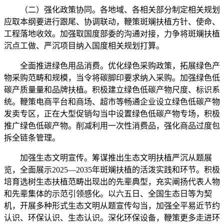
（二）强化政策协同。各地域、各相关部分制定相关规划
应取本纲要进行跟尾、协调联动，鞭策斑斓扶植方针、使命、
工程落地收效。加强取国度部委的沟通对接，力争将斑斓扶植
沉点工做、严沉项目纳入国度相关规划打算。
全面推进绿色用品消费。优化绿色采购政策，拓展绿色产
物采购范畴和规模，当令将碳脚印要求纳入采购。加强绿色低
碳产质量量和品牌扶植。积极建立绿色低碳产物尺度、标识系
统。鞭策电商平台和商场、超市等畅通企业设立绿色低碳产物
发卖专区，正在大型促销勾当中设置绿色低碳产物专场，积极
推广绿色低碳产物。削减利用一次性消费品，强化商品过度包
拆全链条管理。
加强生态文明宣传。筹谋推出生态文明扶植严沉从题展
览，全面展示2025—2035年斑斓扶植的活泼实践和环节。积极
培育选树生态扶植范畴出现出的先辈典型，充实阐扬代表人物
和先辈集体的示范引领感化。以六五日、全国生态日等为契
机，开展多种形式生态文明从题宣传勾当，加强全平易近节约
认识、环保认识、生态认识。深化环保设备，鞭策更多走进环