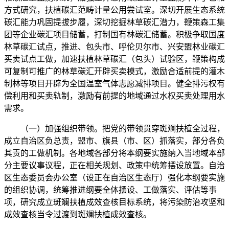
方式研究，扶植碳汇范畴计量公用尝试室。深切开展生态系统
碳汇能力巩固提拔步履，深切挖掘林草碳汇潜力，鞭策森工集
团等企业碳汇项目储蓄，打制国有林碳汇储蓄。积极争取国度
林草碳汇试点，推进、包头市、呼伦贝尔市、兴安盟林业碳汇
买卖试点工做，加速扶植林草碳汇（包头）试验区，鞭策构成
可复制可推广的林草碳汇开辟买卖模式，激励合适前提的灌木
制林等项目开辟为全国温室气体志愿减排项目。健全排污权有
偿利用和买卖轨制，激励有前提的地域通过水权买卖处理用水
需求。
（一）加强组织带领。把党的带领贯穿斑斓扶植全过程，
成立自治区负总责，盟市、旗县（市、区）抓落实，部分各负
其责的工做机制。各地域各部分将本纲要实施纳入当地域本部
分主要议事议程，正在相关规划、政策中统筹摆设放置。自治
区生态委员会办公室（设正在自治区生态厅）强化本纲要实施
的组织协调，统筹推进纲要全体摆设、工做落实、评估等事
项，研究成立斑斓扶植成效查核目标系统，将污染防治攻坚和
成效查核当令过渡到斑斓扶植成效查核。