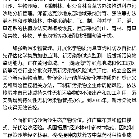
固沙、生物沙障、飞播制林、封沙育林育草等办法推进科尔沁
沙地分析管理。浑善达克沙地东部地域采纳封育、禁牧等办法
灌木林和沙地疏林，中部采纳封、飞、制、种并举，乔、灌、
草连系的扶植办法实现植被恢复，西部采纳封山、育林、育草
和禁牧、休牧、草畜均衡等办法削减报酬勾当干扰。
加强新污染物管理。开展化学物质消息查询拜访及首批优
先评估化学物质加密监测、新污染物试点监测，提拔新污染物
监测能力。正在黄河道域、“一湖两海”等沉点地域和化工取医
药等沉点行业分批次开展新污染物风险试点评估，成立全区高
关心新污染物清单。督促企业严酷落实新化学物质办理登记义
务和风险管控相关办法，节制新污染物全生命周期风险。依法
峻厉冲击已裁减持久性无机污染物的不法出产和加工利用，落
实新增列持久性无机污染物管控办法。到2035年，新污染物风
险获得无效管控。
全面推进防沙治沙生态产物价值。推广库布其和磴口模
式、光伏治沙经验。巩固拓展“经济林+中药材”模式，因地制
宜鞭策沙地经济林果、梭梭接种肉苁蓉等中草药材种植业成