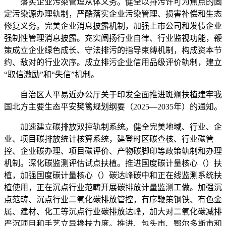
落实企业污染管理从体义务。健全以排污许可为焦点的固
定污染源办理轨制，严酷落实企业污染管理、损害补偿和生态
修复义务。完美企业消息披露机制，加强上市公司和发债企业
强制性管理消息披露。充实阐扬行业自律、行业监视功能，鞭
策成立企业绿色成长、守法排污的指导束缚机制，构成资本节
约、敌对的行业次序。成立排污企业信用品级评价轨制，建立
“取信激励”和“失信”机制。
自治区人平易近办公厅关于印发全面推进斑斓扶植建牢我
国北方主要生态平安樊篱规划纲要（2025—2035年）的通知。
加速建立碳排放双控轨制系统。健全完美地域、行业、企
业、项目碳排放统计核算系统，建登时区碳查核、行业碳管
控、企业碳办理、项目碳评价、产物碳脚印等政策轨制和办理
机制。深化碳监测评估试点扶植。推进国度碳计量核心（）扶
植，加强国度碳计量核心（）碳达峰碳中和正在线监测系统扶
植使用，正在沉点行业范畴开展碳排放计量监测工做。加强沉
点范畴、沉点行业二氧化碳排放管控，有序鞭策钢铁、有色金
属、建材、化工等沉点行业碳排放达峰，加大对二氧化碳减排
严沉项目和手艺立异搀扶力度。推进、包头市、鄂尔多斯市和