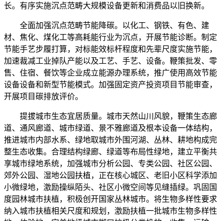
长。有序实施沉点范畴大规模设备更新和消费品以旧换新。
全面加强沉点范畴节能降碳。以化工、钢铁、有色、建
材、焦化、煤化工等高耗能行业为沉点，开展节能诊断。制定
节能手艺步履打算，对标能效标杆程度和先辈尺度实施节能，
加速裁减工业掉队产能以及工艺、手艺、设备。鞭策批发、零
售、住宿、餐饮等企业成立能源办理系统，推广使用高效节能
设备设备和新型节能模式。加强固定资产投资项目节能审查，
开展项目碳排放评价。
提拔城市生态宜居质量。城市天然山川风貌，鞭策生态廊
道、通风廊道、城市绿道、景不雅廊道及根本设备一体结构，
推进城市内部水系、绿地取城市外围河湖、丛林、耕地构成完
整生态收集。合理结构绿廊、绿道等布局性绿地，建立平衡共
享城市绿地系统，加强城市分析公园、专类公园、社区公园、
郊外公园、湿地公园扶植，正在核心城区、老旧小区科学添加
小微绿地，激励操纵陌头、社区小微空间等见缝插绿。巩固国
度园林城市扶植，积极创开国家丛林城市。将生物多样性要求
纳入城市扶植相关尺度和规划，激励扶植一批城市生物多样性