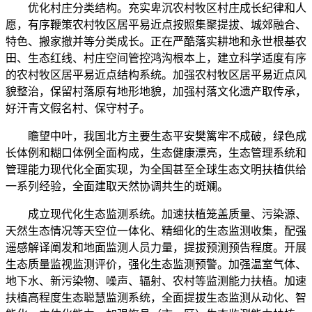
优化村庄分类结构。充实卑沉农村牧区村庄成长纪律和人
愿，有序鞭策农村牧区居平易近点按照集聚提拔、城郊融合、
特色、搬家撤并等分类成长。正在严酷落实耕地和永世根基农
田、生态红线、村庄空间管控鸿沟根本上，建立科学适度有序
的农村牧区居平易近点结构系统。加强农村牧区居平易近点风
貌整治，保留村落原有地形地貌，加强村落文化遗产取传承，
好汗青文假名村、保守村子。
瞻望中叶，我国北方主要生态平安樊篱牢不成破，绿色成
长体例和糊口体例全面构成，生态健康漂亮，生态管理系统和
管理能力现代化全面实现，为全国甚至全球生态文明扶植供给
一系列经验，全面建取天然协调共生的斑斓。
成立现代化生态监测系统。加速扶植笼盖质量、污染源、
天然生态情况等天空位一体化、精细化的生态监测收集，配强
遥感解译阐发和地面监测人员力量，提拔预测预告程度。开展
生态质量监视监测评价，强化生态监测预警。加强温室气体、
地下水、新污染物、噪声、辐射、农村等监测能力扶植。加速
扶植高程度生态聪慧监测系统，全面提拔生态监测从动化、智