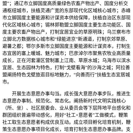
盟”；通辽市立脚国度高质量绿色农畜产物出产、国度分析交
通枢纽城市，扶植灵通广宽的东部现代化区域核心城市；赤峰
市立脚国度主要能源和计谋资本供给保障，扶植自治区东部现
代化区域核心城市；锡林郭勒盟立脚国度主要生态功能区、国
度主要农畜产物出产，打制宜居宜业的草原明珠；乌兰察布市
立脚北方数据核心城市和“绿能进京”新通道，打制京郊草原、
避暑之都；鄂尔多斯市立脚国度主要能源和计谋资本，打制生
态宜居的塞上暖城、魅力城市；巴彦淖尔市聚焦农牧业高质量
成长，正在河套灌区营制塞上江南、草原水城；乌海市以滨水
宜居、生态园林为特色，打制“戈壁看海”的沙海之城；阿拉善
盟阐扬特色戈壁旅逛目标地魅力，“向善而行”扶植生态宜居城
市。
开展生态意愿办事勾当。成长强大意愿办事步队，推进生
态意愿办事制、规范化、常态化。阐扬新时代文明实践核心
（所、坐）、社区居委会、业从委员会等下层阵地平台感化和
群团组织普遍带动感化，用好“社工+意愿者”工做模式，鞭策
社工取生态意愿者构成优良互动。成立项目孵化培育机制，鞭
策生态意愿办事项目化成长，培育打制生态意愿办事品牌。支