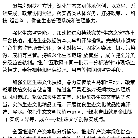
聚焦斑斓扶植方针，深化生态文明体系体例，以立异、系
统集成、政策协同为径，落实各类从体义务，打好政策、、科
技“组合拳”，健全生态管理系统和管理能力。
强化生态监管能力。加速推进和持续完美“生态之窗”办事
平台扶植，推进生态数据资本共享和开辟操纵。完美城市运转
平台生态监管场景使用，强化对扬尘、固定污染源、挪动污染
源、废料等监管。持续深化生态范畴“放管服”，成立健全分类
分级监管轨制。推广“互联网＋同一批示＋分析法律”非现场监
管模式，奉行视频和环保设水、用电等物联网监管手段。
加强全区生态文化扶植。鼎力宣传蒙古马和“三北”，鞭策
斑斓扶植文化自傲自强，推进各平易近族对斑斓扶植的理解、
认同和参取。繁荣成长生态文学，积极举办生态文学周等勾
当，实施生态文化精品工程，开展优良生态文化做品搜集评
选、展演。依托生态文明扶植示范区、“绿水青山就是金山银
山”实践立异等，成立一批生态文学创做实践点。
全面推进矿产资本取分析操纵。推进矿产资本绿色勘查、