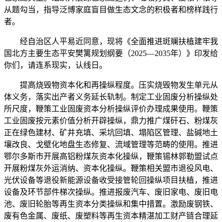
从题勾当，指导泛博家庭盲目做生态文念的积极者和榜样践行
者。
经自治区人平易近同意，现将《全面推进斑斓扶植建牢我
国北方主要生态平安樊篱规划纲要（2025—2035年）》印发给
你们，请连系现实，认线日。
提高烧毁物资本化和再操纵程度。压实烧毁物发生单元从
体义务，落实出产者义务延长轨制。制定工业固废分析操纵处
所尺度，鞭策工业固废资本分析操纵评价办理成果使用。鞭策
工业固废按元素价值分析开辟操纵，鼎力推广煤矸石、粉煤灰
正在绿色建材、矿井充填、采坑回填、塌陷区管理、盐碱地土
壤改良、戈壁化地盘生态修复、流域管理等范畴的使用。推进
鄂尔多斯市开展高铝粉煤灰资本化操纵，鞭策锡林郭勒盟试点
开展粉煤灰外运消纳、资本化操纵。鞭策相关盟市退役风电、
光伏设备等退役新能源设备收受接管轮回操纵项目扶植，推进
设备及环节部件梯次操纵。推进报废汽车、废旧家电、废旧电
池、废旧轮胎等再生资本分类操纵和集中措置。激励废钢铁、
废有色金属、废纸、废塑料等再生资本精湛加工财产链合理延