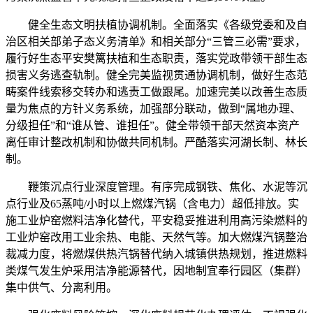
健全生态文明扶植协调机制。全面落实《各级党委和及自
治区相关部弟子态义务清单》和相关部分“三管三必需”要求，
履行好生态平安樊篱扶植和生态职责，落实党政带领干部生态
损害义务逃查轨制。健全完美监视贯通协调机制，做好生态范
畴案件线索移交转办和逃责工做跟尾。加速完美以改善生态质
量为焦点的方针义务系统，加强部分联动，做到“属地办理、
分级担任”和“谁从管、谁担任”。健全带领干部天然资本资产
离任审计整改机制和协做共同机制。严酷落实河湖长制、林长
制。
鞭策沉点行业深度管理。有序完成钢铁、焦化、水泥等沉
点行业及65蒸吨/小时以上燃煤汽锅（含电力）超低排放。实
施工业炉窑燃料洁净化替代，平安稳妥推进利用高污染燃料的
工业炉窑改用工业余热、电能、天然气等。加大燃煤汽锅整治
裁减力度，将燃煤供热汽锅替代纳入城镇供热规划，推进燃料
类煤气发生炉采用洁净能源替代，因地制宜奉行园区（集群）
集中供气、分离利用。