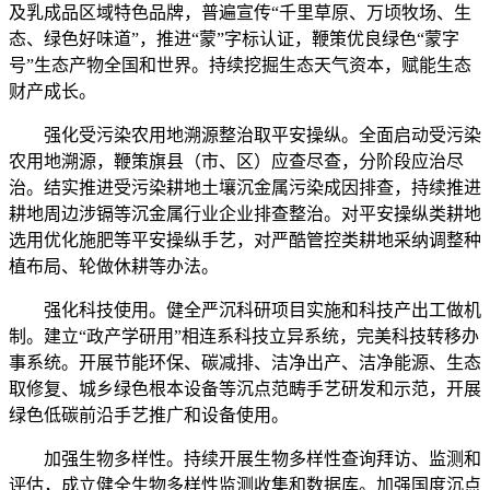
及乳成品区域特色品牌，普遍宣传“千里草原、万顷牧场、生
态、绿色好味道”，推进“蒙”字标认证，鞭策优良绿色“蒙字
号”生态产物全国和世界。持续挖掘生态天气资本，赋能生态
财产成长。
强化受污染农用地溯源整治取平安操纵。全面启动受污染
农用地溯源，鞭策旗县（市、区）应查尽查，分阶段应治尽
治。结实推进受污染耕地土壤沉金属污染成因排查，持续推进
耕地周边涉镉等沉金属行业企业排查整治。对平安操纵类耕地
选用优化施肥等平安操纵手艺，对严酷管控类耕地采纳调整种
植布局、轮做休耕等办法。
强化科技使用。健全严沉科研项目实施和科技产出工做机
制。建立“政产学研用”相连系科技立异系统，完美科技转移办
事系统。开展节能环保、碳减排、洁净出产、洁净能源、生态
取修复、城乡绿色根本设备等沉点范畴手艺研发和示范，开展
绿色低碳前沿手艺推广和设备使用。
加强生物多样性。持续开展生物多样性查询拜访、监测和
评估，成立健全生物多样性监测收集和数据库。加强国度沉点