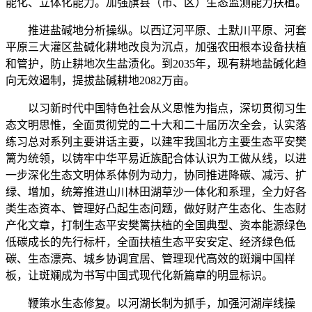
能化、立体化能力。加强旗县（市、区）生态监测能力扶植。
推进盐碱地分析操纵。以西辽河平原、土默川平原、河套
平原三大灌区盐碱化耕地改良为沉点，加强农田根本设备扶植
和管护，防止耕地次生盐渍化。到2035年，现有耕地盐碱化趋
向无效遏制，提拔盐碱耕地2082万亩。
以习新时代中国特色社会从义思惟为指点，深切贯彻习生
态文明思惟，全面贯彻党的二十大和二十届历次全会，认实落
练习总对系列主要讲话主要，以建牢我国北方主要生态平安樊
篱为统领，以铸牢中华平易近族配合体认识为工做从线，以进
一步深化生态文明体系体例为动力，协同推进降碳、减污、扩
绿、增加，统筹推进山川林田湖草沙一体化和系理，全力好各
类生态资本、管理好凸起生态问题，做好财产生态化、生态财
产化文章，打制生态平安樊篱扶植的全国典型、资本能源绿色
低碳成长的先行标杆，全面扶植生态平安安定、经济绿色低
碳、生态漂亮、城乡协调宜居、管理现代高效的斑斓中国样
板，让斑斓成为书写中国式现代化新篇章的明显标识。
鞭策水生态修复。以河湖长制为抓手，加强河湖岸线操