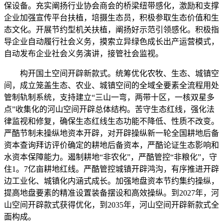
保设备。充实阐扬行业协会商会的桥梁纽带感化，激励和支撑
企业加强宣传平台扶植，培摄生态员，积极参取生态价值和生
态文化。开展节约型机关扶植，阐扬好示范引领感化。积极指
导企业自动履行社会义务，摸索立异绿色成长出产运营模式，
自动发布企业社会义务演讲，接管社会监视。
构开国土空间开辟新款式。统筹优化农牧、生态、城镇空
间，成立笼盖生态、农业、城镇空间的全域全要素全流程用处
管制轨制系统，支持建立“三山一弯，两带十区，一核双星多
点”收集化的河山空间开辟总体结构。苦守生态红线，强化法
律监视和修复，确保生态红线生态功能不降低、性质不改变。
严酷节制未操纵地资本开辟，对开辟操纵新一轮全国耕地后备
资本查询拜访评价确定的耕地后备资本，严酷论证生态影响和
水资本保障能力。遏制耕地“非农化”，严酷管控“非粮化”，守
住1。7亿亩耕地红线。严酷管控城镇开辟鸿沟，有序推进开辟
边工业化、城镇化内涵式成长。加强地盘资本节约集约操纵，
提高地盘要素的精准设置装备摆设和高效操纵。到2027年，河
山空间开辟款式获得优化，到2035年，河山空间开辟新款式全
面构成。