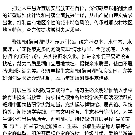
把让人平易近宜居安居放正在首位，深切鞭策以报酬焦点
的新型城镇化计谋和村落全面复兴计谋，从出产糊口现实需求
出发，打制富有地区个性的城市特色风貌，传承斑斓农村牧区
地区特色，全方位提拔城村夫居质量。
鞭策“斑斓河湖”扶植示范引领。统筹水资本、水生态、水
管理，加速鞭策更多的河湖实现“清水绿岸、鱼翔浅底、人水
协调”的斑斓气象。充实挖掘水文化，推进亲水便平易近设备
扶植，帮力高质量糊口宜居地扶植，提拔亲水质量，使曲不雅
感遭到河湖之美。积极申报生态部“斑斓河湖”优良案例，完美
斑斓河湖长效办理机制，2035年斑斓河湖根基建成。
开展生态文明教育实践勾当。将习生态文明思惟纳入学校
教育讲授勾当放置，持续指点鞭策各地域学校开展活泼活跃的
斑斓中国扶植研学实践勾当。充实操纵博物馆、展览馆、科技
馆等，阐扬研学实践、生态文明教育、生态科普等感化，为学
生课外勾当供给场合、创制前提。持续深切开展寻找“最美家
庭”勾当，推举节约能源资本、生态、参取生态意愿办事等绿
色家庭典型。组织开展绿色家庭选树、垃圾分类、爱粮节粮等