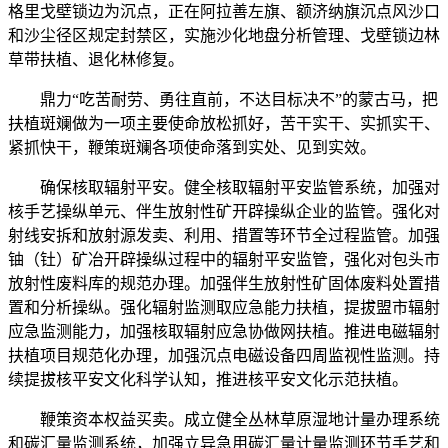
格里戈壁锁边为沉点，正在阿拉善左旗、额济纳旗沉点风沙口
和沙尘径区规定封禁区，实施沙化地盘分析管理、戈壁锁边林
草带扶植、退化林修复。
鼎力“吃苦耐劳、勇往直前，不达目标决不”的蒙古马，把
扶植斑斓做为一项主要使命放松抓好，苦干实干、实抓实干、
紧抓快干，鞭策斑斓各项使命落到实处、见到实效。
确保核取辐射平安。健全核取辐射平安监管系统，加强对
核手艺操纵单元、伴生放射性矿开辟操纵企业的监管。强化对
射线安拆和放射源发卖、利用、措置等环节全过程监管。加强
铀（钍）矿冶开辟操纵过程中的辐射平安监管，强化对包头市
放射性废料库的规范办理。加强伴生放射性矿固体废料处置措
置和分析操纵。强化辐射监测取应急能力扶植，提拔盟市辐射
应急监测能力，加强核取辐射应急协做网扶植。推进电磁辐射
扶植项目规范化办理，加强沉点电磁设备四周监视性监测。持
续提拔核平安文化科学认知，推进核平安文化示范扶植。
鞭策资本权益买卖。成立健全丛林草原湿地计量办理系统
和碳汇量监测系统，加强立异急用碳汇量计量监测环节手艺和