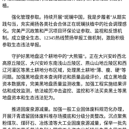
植。
强化管理参取。持续开展“斑斓中国，我是步履者”从题实
践勾当，充实阐扬各类社会合体正在斑斓扶植中的社会调理感
化。完美严沉政策和严沉项目环保论证参取、监视和反馈机
制。成立健全生态、12345热线赞扬举报工做机制，激励积极
参取生态违法举报。
守护好黑地盘这个耕地中的“大熊猫”。正在大兴安岭西北
高原丘陵区、大兴安岭东南浅山丘陵区、燕山山地丘陵区和西
辽河灌区等黑土耕地分布区域，处理黑土耕地“薄、瘦、硬”等
问题。加强黑地盘资本查询拜访和质量品级评价，成立黑地盘
资本数据库，完美黑地盘质量监测收集，加强工程实施结果评
估和成效监测，依法峻厉冲击盗挖、滥挖和不法买卖黑土等黑
地盘资本和生态违法犯为。
推进固废泉源减量。加强一般工业固体废料规范化办理，
开展汗青遗留固体废料堆存场摸底和分级分类整改。沉点聚焦
粉煤灰、煤矸石、冶炼渣等大工业固废泉源减量，保举一批先