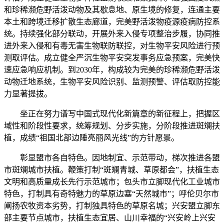
和珍稀濒危野活泼动物及其歇息地、原生境的修复，连通主要
本土和跨境迁移扩散生态廊道，完美野活泼物疫源疫病防控系
统。持续强化部分联动，开展外来入侵专项整治步履，协同推
进外来入侵和有毒无害生物联防联控，对生物平安风险进行预
测取评估。成立健全严沉生物平安突发事务应急预案，完美快
速应急响应机制。到2030年，构成较为完美的珍稀濒危野活泼
动物迁地系统，生物平安风险识别、监测预警、评估取防控能
力显著提拔。
坐正在努力谱写中国式现代化新篇章的新征程上，把握区
域性和阶段性要求，统筹规划、分步实施，分阶段推进斑斓扶
植，成绩“祖国北部边陲亮丽风光线”的方针愿景。
彰显盟市各自特色。因地制宜、示范带动，梯次推进各盟
市斑斓城市扶植。鞭策打制“斑斓青城、草原都会”，扶植生态
文明和高质量成长先行示范城市；包头市立脚现代化工业城市
特色，打制具有奇特魅力的草原边塞“天然城市”；呼伦贝尔市
阐扬农牧资本劣势，打制独具特色的草原名城；兴安盟立脚东
部主要节点城市，扶植生态宜居、山川幸福的“兴安岭上兴安