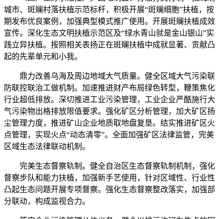
城市、斑斓村落扶植示范标杆，积极开展“斑斓细胞”扶植，按
期发布优良案例，加强典型模式推广使用。开展斑斓扶植成效
宣传。深化生态文明扶植示范区及“绿水青山就是金山银山”实
践立异扶植。按照相关表扬正在斑斓扶植中成就显著、贡献凸
起的先辈单元和小我。
鼎力改善乌海及周边地域大气质量。健全区域大气污染联
防联控联治工做机制。加速推进财产布局绿色转型，鞭策焦化
行业超低排放。深切推进工业污染管理，工业企业严酷施行大
气污染物出格排放限值要求。强化矿区分析管理，加大矿区扬
尘管理力度，推进矿山企业地质取地盘复垦。结实推进矿区火
点管理，实现火点“动态清零”。全面加强矿区法律监管，完美
区域生态法律联动机制。
完美生态督察轨制。健全自治区生态督察轨制机制，强化
督察步队和能力扶植，加强新手艺使用，针对区域性、行业性
凸起生态问题开展专项督察。强化生态督察整改落实，加强部
分联动，构成监视合力。