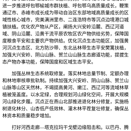
进一步推进呼包鄂榆城市群扶植、呼包鄂乌高质量成长，鞭策
通辽市、赤峰市成长成为带动自治区东部地域高质量成长的区
域性核心城市，完美满洲里市、二连浩特市等沉点边境港口城
镇扶植。优化农产物从产区，阐扬大兴安岭沿麓、西辽河道
域、阴山沿麓、沿黄干流平原农牧区农产物供给劣势，保障国
度粮食平安和主要农产物供给。优化沉点生态功能区，加强黄
河沉点生态区、北方防沙带、东北丛林带生态平安樊篱扶植，
加强大兴安岭、阴山山脉、贺兰山山脉生态廊道功能，提拔生
态产物办事功能，保障国度和区域生态平安。
加强丛林生态系统取修复。落实林地总量节制、定额办理
和林地审核审批轨制。持续加强大兴安岭、阴山山脉、贺兰山
山脉等山区天然林，不竭提高黄河、嫩江、西辽河等流域林草
植被笼盖度。以水定绿，合理规划河山绿化空间，开展大规模
河山绿化步履。沉点正在燕山北部推进退化林分修复，实施杨
树退化林分、山杏低产低效林、灌木林平茬复壮修复，确保丛
林资本和质量稳步增加。
打好河西走廊—塔克拉玛干戈壁边缘阻击和。以巴丹、腾