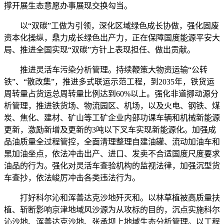
撑开展生态意愿办事展现交换勾当。
以“双碳”工做为引领，深化区域绿色成长协做，强化固废
资本化操纵，鼎力成长绿色出产力，正在保障国度能源平安大
局、推进全国实现“双碳”方针上表现担任、做出贡献。
推进灵活车污染分析管理。持续鞭策大物资运输“公转
铁”、“散改集”，推进多式联运示范工程，到2035年，铁货运
周转量占货运总周转量比例达到60%以上。强化非道挪动源分
析管理，推进铁货场、物流园区、机场，以及火电、钢铁、煤
炭、焦化、建材、矿山等工矿企业内部功课车辆和机械新能源
更新，激励新增及更新的3吨以下叉车实现新能源化。加强成
品油质量全过程管控，全面清理整理自建油罐、流动加油车和
黑加油坐点，依法冲击出产、进口、发卖不合适国度尺度要求
油品的行为。强化对灵活车查验机构的监视法律，加强沉型货
车查抄，依法峻厉冲击各类违法行为。
打好科尔沁和浑善达克沙地歼灭和。以林草植被高质量扶
植、斩断影响京津地域风沙源为从攻标的目的，沉点实施科尔
沁沙地、浑善达克沙地、张承坝上地域生态分析管理。以工程