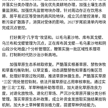
并落实分类办理办法。强化优先类耕地办理，加强土壤生态质
量监测和。加强优先监管地块办理，针对周边存正在饮用水
源、居平易近区等受体的高风险地块，成立沉点管控清单，阻
断污染扩散路子，消弭对受体的影响，2027岁尾前清单内地块
完成沉点管控。
打好黄河“几字弯”攻坚和。以毛乌素沙地、库布其戈壁、
乌兰布和戈壁管理为沉点，正在库布其戈壁—毛乌素沙地和阴
山段沙化地盘2个分析管理区，鞭策实施一批区域性系理项
目，打制新时代防沙治沙新高地。
加强草原生态系统取修复。严酷落实根基草原、禁牧休牧
和草畜均衡轨制，以草定畜，动态调整禁牧和草畜均衡区范
畴，处理好草原过牧问题，推进草原休摄生息。严酷落实草原
“三区”用处管控轨制，依法开展草原征占用审核审批。通过实
施“三北”工程、羊草种植补助等项目，加大退化草原改良力
度，对退化放牧场、退化打草场、严沉沙化草原开展分类分析
管理。落实草原生态补政策，成立补资金发放取实施结果挂钩
机制，加大乡土草种繁育扶植力度，提拔草种供给能力。