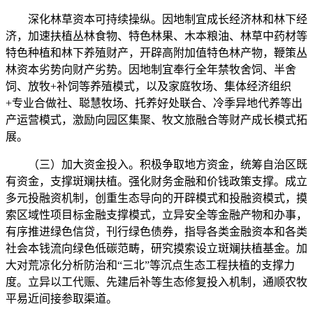
深化林草资本可持续操纵。因地制宜成长经济林和林下经
济，加速扶植丛林食物、特色林果、木本粮油、林草中药材等
特色种植和林下养殖财产，开辟高附加值特色林产物，鞭策丛
林资本劣势向财产劣势。因地制宜奉行全年禁牧舍饲、半舍
饲、放牧+补饲等养殖模式，以及家庭牧场、集体经济组织
+专业合做社、聪慧牧场、托养好处联合、冷季异地代养等出
产运营模式，激励向园区集聚、牧文旅融合等财产成长模式拓
展。
（三）加大资金投入。积极争取地方资金，统筹自治区既
有资金，支撑斑斓扶植。强化财务金融和价钱政策支撑。成立
多元投融资机制，创重生态导向的开辟模式和投融资模式，摸
索区域性项目标金融支撑模式，立异安全等金融产物和办事，
有序推进绿色信贷，刊行绿色债券，指导各类金融资本和各类
社会本钱流向绿色低碳范畴，研究摸索设立斑斓扶植基金。加
大对荒凉化分析防治和“三北”等沉点生态工程扶植的支撑力
度。立异以工代赈、先建后补等生态修复投入机制，通顺农牧
平易近间接参取渠道。