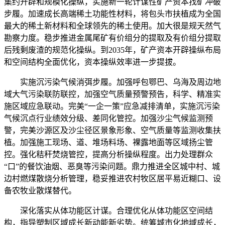
集约开辟和规模化操纵，实施新一轮计谋性矿产资本找矿冲破
步履。加速成长高端稀土功能性材料，将包头市扶植成为全国
最大的稀土新材料和全球领先的稀土使用。加大很是规天然气
勘察力度。稳步推进金属尾矿有价组分的提取及有价组分提取
后残剩废渣的规范化操纵。到2035年，矿产资本开辟操纵布局
和空间结构全面优化，资本操纵效率进一步提拔。
实施沉污染气候消弭步履。加强呼包鄂巴、乌海及周边地
域大气污染联防联控，加强空气质量预警预告，科学、精准实
施区域应急联动。完美“一企一策”应急减排清单，实施沉污染
气候沉点行业绩效分级、差同化管控。加强沙尘气候监测预
警，完美沙源区及沙尘径区景象形象、空气质量等监测收集扶
植。加强施工现场、道、堆场料场、裸露地面等区域扬尘管
控。强化秸秆焚烧管控，提高分析操纵程度。出力处理群众
“口”的餐饮油烟、恶臭等污染问题。鼎力推进全区城中村、城
边村燃煤散烧分析管理，稳妥推进农村牧区居平易近糊口、设
备农牧业散煤替代。
深化落实从体功能区计谋。合理优化从体功能区空间结
构，指导塑制区域成长新动能新劣势。统筹城市化地域成长，