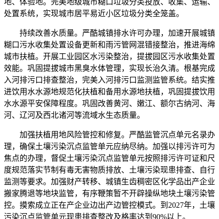
地、体验地。完美地级城市糊口垃圾分类投放、收集、运输、
处置系统，实现城市居平易近小区垃圾分类全笼盖。
持续改善水质量。严酷城镇排水许可办理，加速开展城镇
糊口污水收集处置设备更新和雨污管网混错接整治，推进海绵
城市扶植。开展工业园区水污染整治，提拔园区污水收集处置
效能。巩固提拔城市黑臭水体管理，实现长治久清。根基完成
入河排污口排查整治，完美入河排污口监测监管系统。结实推
进饮用水水源地规范化扶植和备用水源地扶植，巩固提拔饮用
水水源平安保障程度。巩固改善黄河、嫩江、额尔古纳河、海
河、辽河及西北诸河等流域水生态质量。
加强扶植用地风险管控和修复。严酷监管沉点单元名录办
理，确保土壤污染沉点监管单元应纳尽纳。加强以排污许可为
焦点的办理，督促土壤污染沉点监管单元按照排污许可证和尺
度规范落实节制有毒无害物质排放、土壤污染现患排查、自行
监测等要求。加强财产转移、城镇生齿稠密区化学品出产企业
搬家腾退等地块监管，有序鞭策暂不开辟操纵地块土壤污染管
控。摸索成立正在产企业边出产边管控模式。到2027年，土壤
污染沉点监管单元现患排查整改及格率达到90%以上。