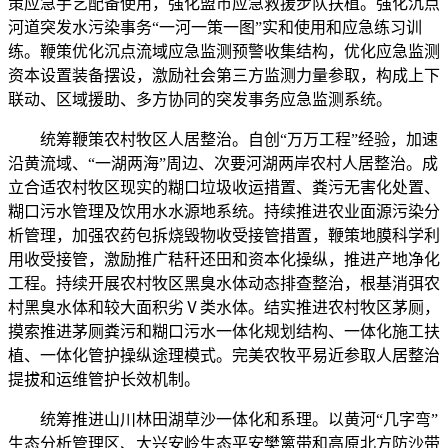
策应急手艺配备使用，强化盟市应急救援步队扶植。强化沉点
河道突发水污染事务“一河一策一图”实和使用和应急练习训
练。鞭策优化沉点流域应急监测预警收集结构，优化应急监测
资本设置装备摆设，激励社会第三方监测力量参取，构成上下
联动、区域援助、多方协同的突发事务应急监测系统。
统筹鞭策农村牧区人居整治。自创“万万工程”经验，加速
沿黄流域、“一湖两海”周边、次要河湖两岸农村人居整治。成
立合适农村牧区现实的糊口垃圾收运措置、粪污无害化处置、
糊口污水管理及饮用水水源地系统。持续推进农业面源污染分
析管理，加强农药包拆烧毁物收受接管措置，鞭策地膜科学利
用收受接管，激励推广秸秆还田和资本化操纵，推进产地净化
工程。持续开展农村牧区黑臭水体动态排查整治，根基消弭农
村黑臭水体和较大面积劣Ⅴ类水体。结实推进农村牧区茅厕，
摸索推进茅厕粪污和糊口污水一体化规划结构、一体化施工扶
植、一体化管护操纵途理模式。完美农牧平易近参取人居整治
提拔和运维管护长效机制。
统筹推进山川林田湖草沙一体化和系理。以黄河“几字弯”
生态分析管理区、大兴安岭生态平安樊篱带和高原北方防沙带