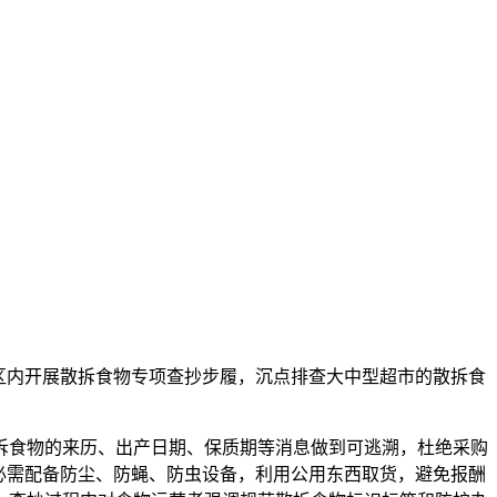
区内开展散拆食物专项查抄步履，沉点排查大中型超市的散拆食
食物的来历、出产日期、保质期等消息做到可逃溯，杜绝采购
必需配备防尘、防蝇、防虫设备，利用公用东西取货，避免报酬