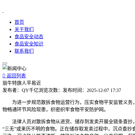
首页
关于我们
食品安全动态
食品安全知识
联系我们

返回列表
翁牛特旗人平易近
发布者：
QY千亿
浏览次数：
发布时间：
2025-12-07 17:37
为进一步规范散拆食物运营行为，压实食物平安监管义务，切
物畅通环节风险现患，织密织牢食物平安防护网。
法律人员对散拆食物从进货、储存到发卖开展全链条查抄，
“三无”或来历不明的食物。正在储存取发卖过程中，沉点查