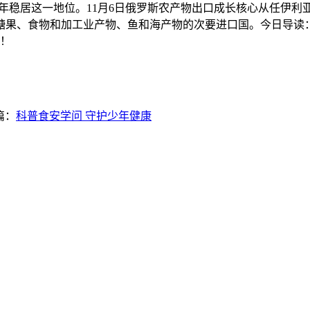
两年稳居这一地位。11月6日俄罗斯农产物出口成长核心从任伊
糖果、食物和加工业产物、鱼和海产物的次要进口国。今日导读：
）！
篇：
科普食安学问 守护少年健康