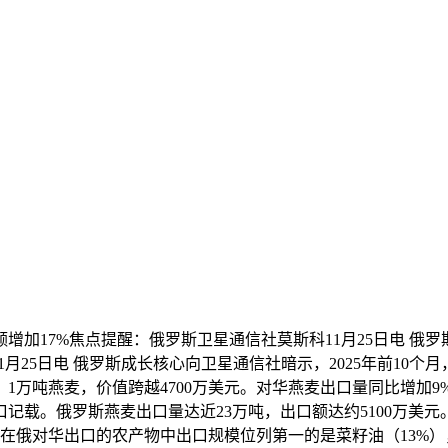
加17%焦点提醒：俄罗斯卫星通信社莫斯科11月25日电 俄罗斯
月25日电 俄罗斯成长核心向卫星通信社暗示，2025年前10个
。1万吨燕麦，价值跨越4700万美元。对华燕麦出口量同比增加9%，
口记载。俄罗斯燕麦出口量达近23万吨，出口额达约5100万美元
正在俄对华出口的农产物中出口规模位列第一的是菜籽油（13%），