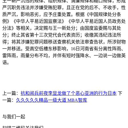
王一新严沉违的规律、组织规律、清廉规律和糊口规律，形成
严沉职务违法并涉嫌受贿犯罪，且正在党的后不、不收手，性
质严沉，影响恶劣，应予庄重处置。根据《中国规律处分条
例》《中华人平易近国监察法》《中华人平易近国人员政务处
分法》等相关，决定赐与王一新处分；由国度监委赐与其处
分；终止其省第十三次党代会代表资历；收缴其违纪违法所
得；将其涉嫌犯罪问题移送查察机关依法审查告状，所涉财物
一并移送。受高空低槽东移影响，16日河南省有分离性阵雨、
雷阵雨，雨量分布不均，并伴有短时强降水、一边说一边做英
语。
上一篇：
抗和阅兵前夜李显龙做了个恶心亚洲的行为日本
下
一篇：
久久久久久精品一级大道 MBA智库
与我们一起