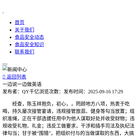
首页
关于我们
食品安全动态
食品安全知识
联系我们

返回列表
一边说一边做英语
发布者：
QY千亿
浏览次数：
发布时间：
2025-09-16 17:29
经查，陈玉祥抱负，初心，，罔顾地方八项，热衷于吃
喝，持久屡次接管宴请，违规接管旅逛、健身等勾当放置；组
织准绳，正在干部选拔任用中为他人谋取好处并收受财物；违
规收受礼物、礼金；违反工做要求，干涉和插手司法及执纪法
律勾当；甘于被“围猎”，把组织付与的当做谋取的东西，大搞