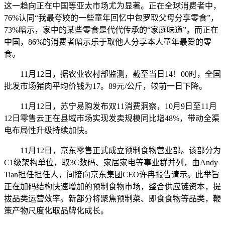
这一趋向正在中国等亚太市场尤为显著。正在全球消费者中，
76%认同“我最夸姣的一些童年回忆中包罗取父母分享零食”，
73%暗示，家中的某些零食是代代传承的“家庭味道”。而正在
中国，86%的消费者暗示乐于取他人分享本人童年最爱的零
食。
11月12日，据农业农村部监测，截至当日14！00时，全国
批发市场猪肉平均价钱为17。89元/公斤，较前一日下降。
11月12日，苏宁易购发布双11消费洞察，10月9日至11月
12日零售云正在县域市场实现发卖规模同比增48%，带动全渠
电布局性升级持续加快。
11月12日，京东零售正式成立预制食物营业部。该部分为
C1级架构单位，取3C数码、家居家电等事业群并列，由Andy
Tian担任担任人，间接向京东集团CEO许冉报告请示。此举旨
正在加码结构快速增加的预制食物市场，整合供应链资本，提
拔品类运营效率。新部分将聚焦预制菜、即食食物等品类，鞭
策产物尺度化取品牌化成长。