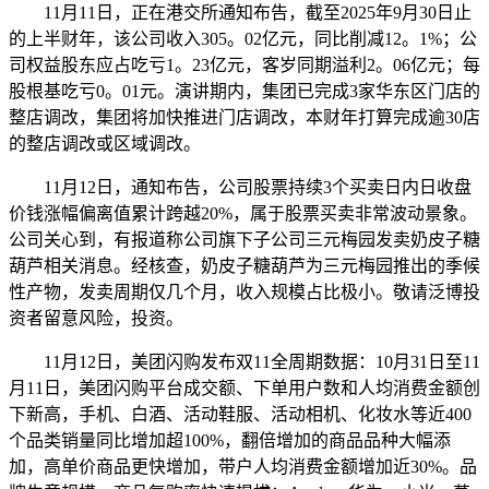
11月11日，正在港交所通知布告，截至2025年9月30日止
的上半财年，该公司收入305。02亿元，同比削减12。1%；公
司权益股东应占吃亏1。23亿元，客岁同期溢利2。06亿元；每
股根基吃亏0。01元。演讲期内，集团已完成3家华东区门店的
整店调改，集团将加快推进门店调改，本财年打算完成逾30店
的整店调改或区域调改。
11月12日，通知布告，公司股票持续3个买卖日内日收盘
价钱涨幅偏离值累计跨越20%，属于股票买卖非常波动景象。
公司关心到，有报道称公司旗下子公司三元梅园发卖奶皮子糖
葫芦相关消息。经核查，奶皮子糖葫芦为三元梅园推出的季候
性产物，发卖周期仅几个月，收入规模占比极小。敬请泛博投
资者留意风险，投资。
11月12日，美团闪购发布双11全周期数据：10月31日至11
月11日，美团闪购平台成交额、下单用户数和人均消费金额创
下新高，手机、白酒、活动鞋服、活动相机、化妆水等近400
个品类销量同比增加超100%，翻倍增加的商品品种大幅添
加，高单价商品更快增加，带户人均消费金额增加近30%。品