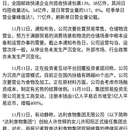
日，全国邮政快递企业共揽收快递包裹139。38亿件，其间日
均揽收量达6。34亿件，是日常营业量的117。8%。旺季单日
营业量峰值达7。77亿件，刷新单日营业量记载。
11月12日，通知布告，公司次要处置贸易零售、仓储物流
营业，努力于满脚贸易的消费场景和物流的仓储场景中根本设
备和运营办事的需要。截止本通知布告日，公司运营勾当、运
营次序一般，从停业务未发生严沉变化，外部市场、行业政策
亦未发生严沉变化。
11月11日，正在投资者互动平台回覆投资者提问称，公司
为沉资产运营模式，目前正在国内扶植有跨越80个出产，公司
次要营业为食物及加工。正在原材料方面，公司会考虑市场融
资成本，制定有劣势的结算体例。11月10日，集团贸易投资无
限公司发生工商变动，注册本钱由1亿人平易近币增至5亿人平
易近币，增幅400%。
11月12日，有动静称，达利食物集团无限公司（以下简称
“达利食物集团”）创始人许世辉的女儿许阳阳正式接任集团总
裁，对此，商报记者致电达利食物集团官网披露的德律风进行