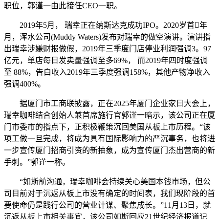
职位，郭谨一由此接任CEO一职。
2019年5月， 瑞幸正在纳斯达克成功IPO。2020岁首年
月，浑水公司(Muddy Waters)发布对瑞幸的做空演讲。演讲指
出瑞幸涉嫌财报做假，2019年三季度门店停业利润强调3。97
亿元，单店每日发卖量强调至多69%， 而2019年四时度强调
至 88%，告白收入2019年三季度强调158%，其他产物净收入
强调400%。
据厦门市工商联披露，正在2025年厦门企业家日大会上，
瑞幸咖啡结合创始人兼首席施行官郭谨一暗示，该公司正在厦
门市委市的指点下，正积极鞭策沉回美国从板上市历程。“该
项工做一旦完成，将成为具有国际影响力的严沉事务，也将进
一步宣传厦门招商引资的新抽象，成为宣传厦门杰出营商的新
手刺。”郭谨一称。
“如斯前沟通，瑞幸咖啡会持续关心美国本钱市场，但公
司目前对于沉返从板上市没有确定的时间表，我们现阶段的首
要使命仍是践行公司的营业计谋、聚焦成长。”11月13日，就
沉返从板上市相关事宜，该公司如斯回应21世纪经济报道记