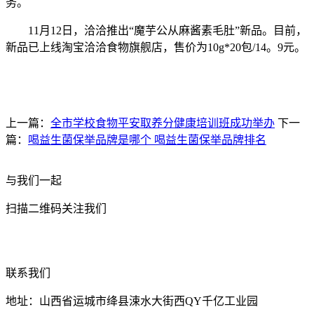
务。
11月12日，洽洽推出“魔芋公从麻酱素毛肚”新品。目前，
新品已上线淘宝洽洽食物旗舰店，售价为10g*20包/14。9元。
上一篇：
全市学校食物平安取养分健康培训班成功举办
下一
篇：
喝益生菌保举品牌是哪个 喝益生菌保举品牌排名
与我们一起
扫描二维码关注我们
联系我们
地址：山西省运城市绛县涑水大街西QY千亿工业园