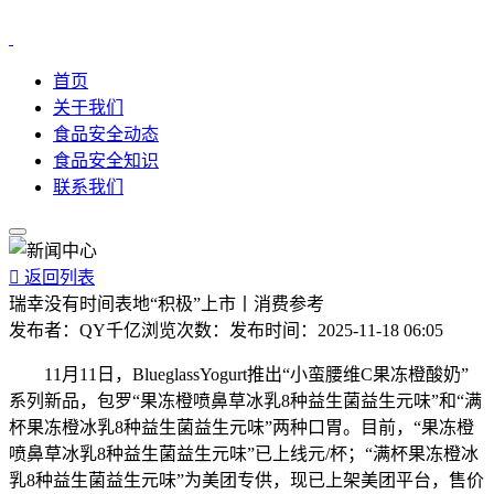
首页
关于我们
食品安全动态
食品安全知识
联系我们

返回列表
瑞幸没有时间表地“积极”上市丨消费参考
发布者：
QY千亿
浏览次数：
发布时间：
2025-11-18 06:05
11月11日，BlueglassYogurt推出“小蛮腰维C果冻橙酸奶”
系列新品，包罗“果冻橙喷鼻草冰乳8种益生菌益生元味”和“满
杯果冻橙冰乳8种益生菌益生元味”两种口胃。目前，“果冻橙
喷鼻草冰乳8种益生菌益生元味”已上线元/杯；“满杯果冻橙冰
乳8种益生菌益生元味”为美团专供，现已上架美团平台，售价