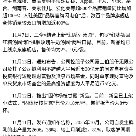
牌生意规模、商品复购率快速提拔：Apple、华为、小米、茅
台、剑南春、美素佳儿、爱他美等超800个品牌销量同比增加
超100%；入驻美团“品牌官旗闪电仓”后，数百个品牌旗舰店
全体销量较双11前增加近400%。
11月7日，三全×结合上新“润系列汤圆”，包罗“红枣银耳
红糖汤圆”和“桃胶玫瑰牛奶汤圆”两种口胃。目前，新品均已
上线京东旗舰店，售价均为25。9元/袋。
11月13日，通知布告，公司控股子公司嘉士伯股份无限公
司及其子公司拟利用不跨越人平易近币30亿元的闲置自有资金
投资银行短期理财富物及货泉市场基金，同时单家理财富物及
单只货泉市场基金的最高投资额度为人平易近币5亿元。
11月12日，推出“固体杨枝甘露”新品。目前，新品已上架
小法式，“固体杨枝甘露”售价为18元/杯，尝鲜拆售价为8元/
杯。
11月11日，发布通知布告称，2025年10月，公司自发生鲜
乳的出产量为2606。38吨，较上月削减2。81%，取客岁同期