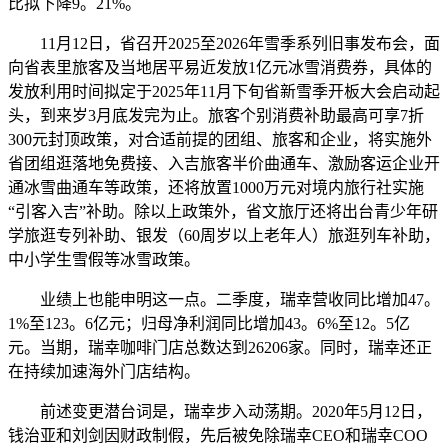
比拟下降9。21%。
11月12日，省召开2025至2026年雪季系列旧事发布会，面
向省表里旅客及当地居平易近发放1亿元冰雪消费券，具体的
发放利用时间拟定于2025年11月下旬省新雪季开板大会启动起
头，到来岁3月底发完为止。旅客个别消费补助最高可享7折
300元封顶政策，对合适前提的团组、旅客和企业，将实施外
省团组逛落地免费接、入吉旅客半价曲通车、激励客运企业开
通冰雪曲通车等政策，还将放置1000万元对境内旅行社实施
“引客入吉”补助。除以上政策外，省文旅厅还将出台青少年研
学旅逛专列补助、银发（60周岁以上老年人）旅逛列车补助，
中小学生雪假等冰雪政策。
业绩上也能申明这一点。二季度，瑞幸营收同比增加47。
1%至123。6亿元；归母净利润同比增加43。6%至12。5亿
元。当期，瑞幸咖啡门店总数达到26206家。同时，瑞幸还正
在持续加速海外门店结构。
前述变更潜台词是，瑞幸步入动荡期。2020年5月12日，
钱治亚和刘剑因财政制假，先后被免除瑞幸CEO和瑞幸COO