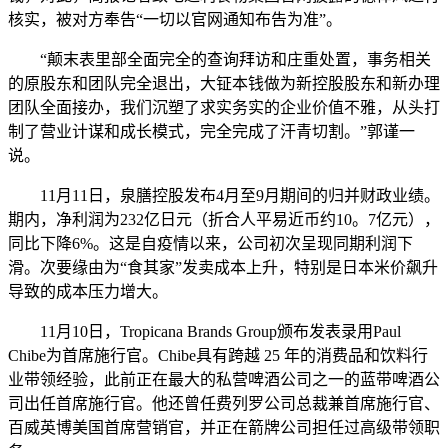
核实，被对方奉告“一切以官网通知布告为准”。
“颠末表里部全面完全的查询拜访和庄重处置，事务相关
的原股东和团队完全退出，大钲本钱做为新控股股东和新办理
团队全面接办，我们沉塑了求实务实的企业价值不雅，从头打
制了营业计谋和成长模式，完全完成了汗青切割。”郭谨一
说。
11月11日，泉膳控股发布4月至9月期间的归并财政业绩。
期内，净利润为232亿日元（折合人平易近币约10。7亿元），
同比下降6%。这是自疫情以来，公司初次呈现同期利润下
滑。次要缘由为“食其家”发卖成本上升，特别是日本米价飙升
导致的成本压力增大。
11月10日，Tropicana Brands Group颁布发表录用Paul
Chibe为首席施行官。Chibe具有跨越 25 年的消费品和饮料行
业带领经验，此前正在最大的私营啤酒公司之一的蓝带啤酒公
司出任首席施行官。他还曾任费列罗公司总裁兼首席施行官、
百威英博美国首席营销官，并正在箭牌公司担任过高级带领职