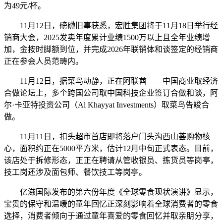
为49元/杯。
11月12日，磅礴旧事获悉，宏胜集团将于11月18日举行经
销商大会，2025发卖年度累计业绩1500万以上且全年业绩增
加，金按时脚额到位，并完成2026年联销体和谈签定的经销商
正在参会人员范畴内。
11月12日，据菜鸟动静，正在阿联酋——中国商业取经济
合做论坛上，多个跨国公司取中国科技企业签订合做和谈，阿
尔·卡亚特投资公司（Al Khayyat Investments）取菜鸟告竣合
做。
11月11日，扣头超市首店即将落户门头沟西山荟购物核
心，面积约正在5000平方米，估计12月中旬正式表态。目前，
该店处于拆修形态，正正在聘请从管收银员、拣货员等岗亭，
技工岗还涉及面包师、餐饮技工等岗亭。
亿滋国际发布的第六份年度《全球零食现状演讲》显示，
宝贵的保守和温暖的童年回忆正深刻影响着全球消费者的零食
选择，消费者倾向于通过童年喜爱的零食回忆并取亲朋分享，