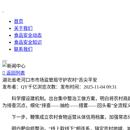
首页
关于我们
食品安全动态
食品安全知识
联系我们

返回列表
湖北省老河口市市场监管局守护农村“舌尖平安
发布者：
QY千亿
浏览次数：
发布时间：
2025-11-04 09:31
科学摆设建机制。出台集中整治工做方案，明白将农村商超
为排查沉点，细化“排查——抽检——措置——回头看”全流
下一步，鞭策成立农村食物运营从体信用档案，加强常态化
明白靶向抓整治。“线上取线下”相连系，锚定农村地域、城乡