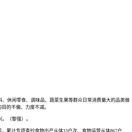
、休闲零食、调味品、蔬菜生果等群众日常消费量大的品类做
的目的不偏、力度不减。
兴。（黎强）。
累计专项查抄食物出产从体33户次、食物运营从体867户