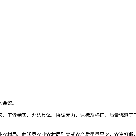
入会议。
，工做结实、办法具体、协调无力，达标及格证、质量逃溯等工
农村局、曲沃县农业农村局别离就农产质量量平安，农资打假，