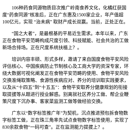
106种药食同源物质目次推广岭南食养文化，化橘红获国
度“药食同源”核准后，正在广东惠及1500家企业，年产值超
100亿元，实现 “治未病” 取财产成长双赢。当前，正处正在。
“国之大者”，是最根基的平易近生需求。本年以来，广东
正在食物平安范畴构成尺度引领、科技赋能、社会共治的工做
新场合排场。正在尺度系统扶植上？。
培训内容丰硕、形式多样，邀请了来自国度食物平安风险
评估核心、中国疾病防止节制核心及工商大学的资深专家，环
绕大数据可视化阐发正在食物平安范畴的使用、食物平安风险
交换准绳取策略、食源性疾病应对、养分的培训取实践要求，
以及从“十四五”到“十五五”：食物平安取养分健康规划的衔接
取提拔等从题进行授业解惑。别离就社区养分工做、帮企业鞭
策尺度下沉办事、客家菜监测工做等做经验交换。
广东以“数字标签推广年”为契机，沉点推进预包拆食物数
字标签工做，正在珠三角率先试点食物数字标签使用，实现了
830余款食物“一码可查”。正在监测能力提拔上？。