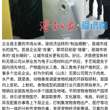
企业是主要的市场从体，是经济运转的“制血细胞”，是城市成
长的底气。若是企业是“存量”，那项目就是“增量”，是城市将
来的“成长暗码”，让城市成长更有后劲。好比，济南德宝新材
料无限公司从停业务为电子公用材料出产供应，手艺程度处于
国内领先地位，产物面向长三角、珠三角电子财产堆积区，办
事多个出名企业。好为尔机械（山东）无限公司努力于肉类、
水产类、蔬菜类、动物基类调度食物机械的开辟取研制，是国
内上浆机、上粉机、食物成型机国度行业尺度的草拟单元，产
物销往全国各地及60多个国度及地域。平阴宠物食物财产园项
目，将引进宠物医疗、美容取寄养、文化展现、电商、科研立
异及配套办事等上下逛企业，打制集宠物食物出产、医疗等功
能为一体的分析性宠物办事，竞逐宠物经济新赛道。贝塞尔激