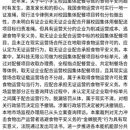
近年来，关于中小学生校园集体配餐导致的食物平安问题
时有发生，激发家长和的担心。我国食物运营许可实行一地一
证准绳，现行法令律例未对校园集体配餐项目转包分包做出
性，亦未明白有证企业和无证企业配合开展校园集体用餐配送
项目标归责准绳。但具有运营天分的企业为削减运营成本、逃
避食物平安义务，取无证企业配合运营中标的校园集体配餐项
目，且未正在现实运营场合所正在地取得食物运营许可的，应
认定为无证运营行为，取无证企业配合承担食物平安义务。本
案中，某科技无限公司做为校园集体配餐项目标中标单元，通
过对配餐项目收取办理费、全程指点配餐营业、共定制餐场合
等体例，取无证企业配合运营校园集体配餐项目，且其现实运
营场合取证载运营场合不分歧，属于未取得食物运营许可处置
食物运营勾当行为，应配合承担无证运营的食物平安义务。市
场监管部分正在查询拜访过程中，未认定无证企业取中标单元
之间属于配合运营行为，脱漏惩罚从体，属于现实不清，对相
关行政惩罚决定应予撤销。涉案行政惩罚决定被判决撤销后，
本地市场监视办理局已从头立案查询拜访。本案裁判对无力冲
击食物出产运营者逃避食物平安义务的“金蝉脱壳”行为具有现
实意义，法院通过发出司法书，进一步推进各本能机能部分共