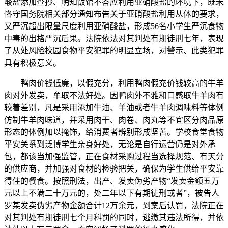
酸盐添加查抄、明知饭馆不答应利用亚硝酸盐的环境下，既未
恪守国务院相关部分通知布告关于亚硝酸盐利用从体的要求，
又严沉超出限量尺度利用亚硝酸盐，形成56名小学生严沉食物
中毒的出格严沉后果。法院依法对其判处有期徒刑七年，表现
了从处风险校园食物平安犯罪的明显立场，对警示、此类犯罪
具有积极意义。
鸭肉价钱低廉，以假充分，利用鸭肉假充价钱较高的牛羊
肉对外发卖，牟取不法好处。因鸭肉外不雅和口感取牛羊肉有
较着差别，凡是采用添加牛油、羊油或者牛羊肉调味料等体例
仿制牛羊肉味道，并采用肉干、肉卷、肉丸等不宜区分肉品原
形态的体例加以掩饰，给消费者辨别形成坚苦。学校食堂食物
平安关系到泛博学生亲身好处，无论是自行运营仍是对外承
包，都该当加强监管，正在食材采购过程当选择规范、有天分
的供应商，并加强对食材的检验把关，确保为学生供给平安靠
得住的餐食。按照刑法，出产、发卖伪劣产物“发卖金额五万
元以上不满二十万元的，处二年以下有期徒刑或者”，被告人
罗某发卖伪劣产物金额合计12万余元，到案后认罚，法院正在
对其判处有期徒刑七个月科罚的同时，逃缴其违法所得，并依