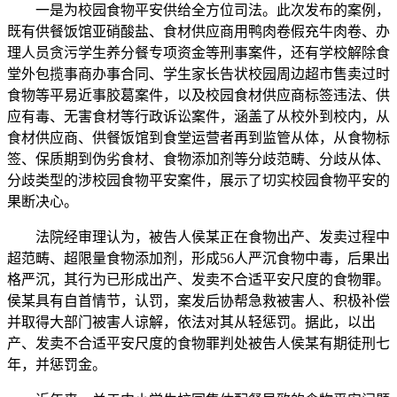
一是为校园食物平安供给全方位司法。此次发布的案例，
既有供餐饭馆亚硝酸盐、食材供应商用鸭肉卷假充牛肉卷、办
理人员贪污学生养分餐专项资金等刑事案件，还有学校解除食
堂外包揽事商办事合同、学生家长告状校园周边超市售卖过时
食物等平易近事胶葛案件，以及校园食材供应商标签违法、供
应有毒、无害食材等行政诉讼案件，涵盖了从校外到校内，从
食材供应商、供餐饭馆到食堂运营者再到监管从体，从食物标
签、保质期到伪劣食材、食物添加剂等分歧范畴、分歧从体、
分歧类型的涉校园食物平安案件，展示了切实校园食物平安的
果断决心。
法院经审理认为，被告人侯某正在食物出产、发卖过程中
超范畴、超限量食物添加剂，形成56人严沉食物中毒，后果出
格严沉，其行为已形成出产、发卖不合适平安尺度的食物罪。
侯某具有自首情节，认罚，案发后协帮急救被害人、积极补偿
并取得大部门被害人谅解，依法对其从轻惩罚。据此，以出
产、发卖不合适平安尺度的食物罪判处被告人侯某有期徒刑七
年，并惩罚金。