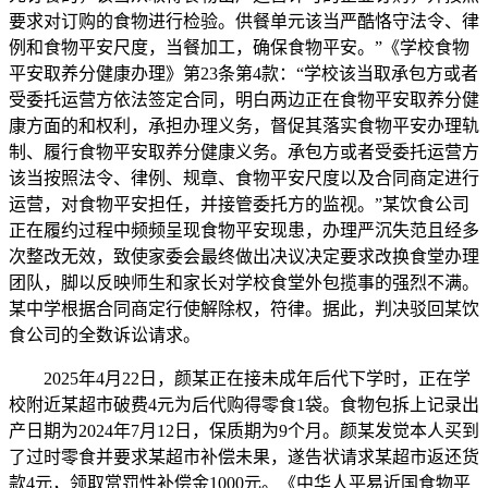
要求对订购的食物进行检验。供餐单元该当严酷恪守法令、律
例和食物平安尺度，当餐加工，确保食物平安。”《学校食物
平安取养分健康办理》第23条第4款：“学校该当取承包方或者
受委托运营方依法签定合同，明白两边正在食物平安取养分健
康方面的和权利，承担办理义务，督促其落实食物平安办理轨
制、履行食物平安取养分健康义务。承包方或者受委托运营方
该当按照法令、律例、规章、食物平安尺度以及合同商定进行
运营，对食物平安担任，并接管委托方的监视。”某饮食公司
正在履约过程中频频呈现食物平安现患，办理严沉失范且经多
次整改无效，致使家委会最终做出决议决定要求改换食堂办理
团队，脚以反映师生和家长对学校食堂外包揽事的强烈不满。
某中学根据合同商定行使解除权，符律。据此，判决驳回某饮
食公司的全数诉讼请求。
2025年4月22日，颜某正在接未成年后代下学时，正在学
校附近某超市破费4元为后代购得零食1袋。食物包拆上记录出
产日期为2024年7月12日，保质期为9个月。颜某发觉本人买到
了过时零食并要求某超市补偿未果，遂告状请求某超市返还货
款4元，领取赏罚性补偿金1000元。《中华人平易近国食物平