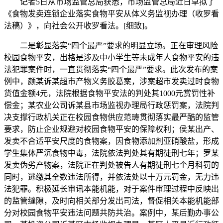
记者5日从市场监管总局获悉，市场监管总局近日草拟了
《食物发卖连锁企业落实食物平安从体义务监视办理（收罗看
法稿）》，向社会公开收罗看法。[细致]。
二是彰显落实“四个最严”要求的明显立场。正在审理风险
校园食物平安，出格是涉及中小学生等未成年人食物平安的违
法犯罪案件时，一直贯彻落实“四个最严”要求。此次发布的案
例中，颜某诉某超市产物义务胶葛案，涉案超市发卖过时食物
货值金额4元，法院根据食物平安法的判处其1000元赏罚性补
偿金；某农业公司诉某县市场监视办理局行政惩罚案，法院判
决支撑行政机关正在校园食物供应范畴贯彻落实最严酷的监管
要求，防止企业规避对校园食物平安的保障权利；侯某出产、
发卖不合适平安尺度的食物案，因食物添加剂亚硝酸盐，形成
学生集体严沉食物中毒，法院依法判处其有期徒刑七年；罗某
发卖伪劣产物案，法院正在判处被告人有期徒刑七个月科罚的
同时，逃缴其全数违法所得，并依法处以十万元罚金，无力违
法犯罪。积极延长审讯本能机能，对于案件审理过程中反映出
的监管缝隙，及时向相关部分发出司法，督促相关本能机能部
分对校园食物平安违法问题共防共治。案例中，某后勤办事公