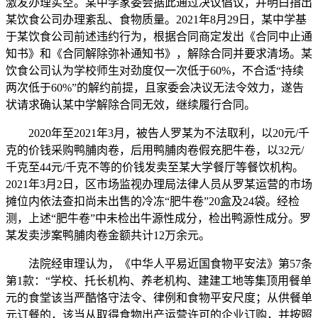
激发办理实空。某中学家委会据此通过决议倡议，并明白指出
某饮食公司办理紊乱、食物质量。2021年8月29日，某中学基
于某饮食公司前述违约行为，根据合同商定发出《合同中止通
知书》和《合同解除弥补通知书》，解除合同并要求清场。某
饮食公司认为学校师生对劲度仅一次低于60%，不合适“持续
两次低于60%”的解约前提，且家委会决议无法令效力，遂告
状请求确认某中学解除合同无效，继续履行合同。
2020年至2021年3月，被告人罗某为不法取利，以20元/千
克的价钱采购鸭脯肉卷，后用鸭脯肉卷假充肥牛卷，以32元/
千克至44元/千克不等的价钱发卖至某大学餐厅等餐饮机构。
2021年3月2日，区市场监视办理局法律人员从罗某运营的市场
摊位内依法查扣尚未出售的冷冻“肥牛卷”20盒及24袋。经检
测，上述“肥牛卷”中未检出牛源性成分，检出鸭源性成分。罗
某发卖涉案鸭脯肉卷金额共计12万余元。
法院经审理认为，《中华人平易近国食物平安法》第57条
第1款：“学校、托长机构、养老机构、建建工地等集顶用餐单
元的食堂该当严酷恪守法令、律例和食物平安尺度；从供餐单
元订餐的，该当从取得食物出产运营许可的企业订购，并按照