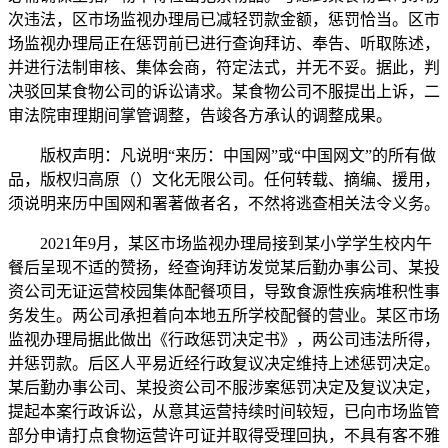
次违法，区市场监视办理局已减轻罚款金额，惩罚恰当。区市
场监视办理局正在惩罚前已进行查询拜访、奉告、听取陈述，
并进行法制审核、集体会商，符定法式，并无不妥。据此，判
决驳回某食物公司的诉讼请求。某食物公司不服提出上诉，二
审法院审理期间掌管调整，告竣各方承认的调整成果。
版权声明：凡说明“来历：中国网”或“中国网文”的所有做
品，版权归高原（）文化无限公司。任何转载、摘编、援用，
须说明来历中国网和署著做者名，不然将逃查相关法令义务。
2021年9月，某区市场监视办理局接到某小学学生校内午
餐后呈现不适的赞扬，经查询拜访发觉某后勤办事公司、某投
资公司无证运营校园集体配餐项目，导致食源性疾病堆积性事
务发生。两公司承担着向本地五所学校配餐的营业。某区市场
监视办理局据此做出《行政惩罚决定书》，两公司违法所得，
并惩罚款。后区人平易近经行政复议决定维持上述惩罚决定。
某后勤办事公司、某投资公司不服涉案惩罚决定及复议决定，
提起本案行政诉讼，从意其运营持续时间较短，已向市场监管
部分申请打点食物运营许可证并取得受理回执，不具有客不雅