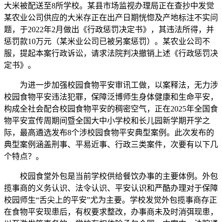
大米被配送至8所学校。某县市场监视办理局正在查抄中发觉
某农业公司供应的大米存正在出产日期恍惚及产地标注不实问
题，于2022年2月做出《行政惩罚决定书》，其违法所得，并
惩罚款10万元（某米业公司已被另案惩罚）。某农业公司不
服，提起本案行政诉讼，请求法院判决撤销上述《行政惩罚决
定书》。
为进一步加强校园食物平安审讯工做，以案释法，无力涉
校园食物平安违法犯罪，保障泛博师生身体健康和生命平安，
构成全社会配合校园食物平安的稠密空气，正在2025年全国食
物平安宣传周期间暨全国大中小学校和长儿园新学期开学之
际，最高遴选发布8个涉校园食物平安典型案例。此次发布的
典型案例涵盖刑事、平易近事、行政三类案件，次要有以下几
个特点？。
校园食堂外包是当前学校供给餐饮办事的主要体例。外包
揽事商的义务认识、法令认识、平安认识和严酷办理对于保障
校园师生“舌尖上的平安”尤为主要。学校发觉外包揽事商存正
在食物平安现患后，有权要求整改，办事商未及时消弭现患，