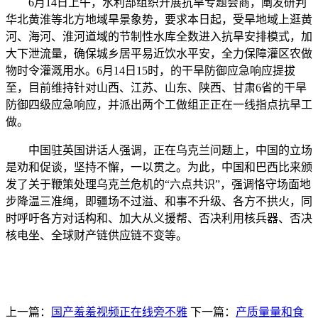
6月14日上午，水利部组织开展抗旱专题会商，阐发研判
华北黄淮等北方地域旱景象势，要求本日起，受旱地域上逛黄
河、海河、淮河道域的节制性水库全数进入抗旱安排模式，加
大下泄流量，确保城乡居平易近饮水平安，全力保障灌区农做
物时令灌溉用水。6月14日15时，的干旱防御应急响应提拔
至，目前维持针对山西、江苏、山东、陕西、甘肃6省的干旱
防御四级应急响应，并派出两个工做组正正在一线指点抗旱工
做。
中国驻英国讲话人强调，正在乌克兰问题上，中国的立场
是劝和促谈，坚持不懈，一以贯之。为此，中国和巴西比来颁
发了关于鞭策处理乌克兰危机的“六点共识”，强调恪守场面地
步降温三准绳，即疆场不过溢、和事不升级、各方不拱火，同
时呼吁各方对话构和、加大从义援帮、否决利用核兵器、否决
核电坐、全球财产链供应链不变等。
上一篇：
国产羞羞视频正在线旁不雅
下一篇：
产质量量和食