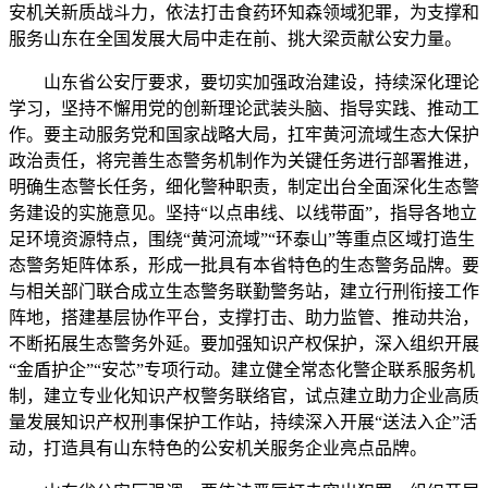
安机关新质战斗力，依法打击食药环知森领域犯罪，为支撑和
服务山东在全国发展大局中走在前、挑大梁贡献公安力量。
山东省公安厅要求，要切实加强政治建设，持续深化理论
学习，坚持不懈用党的创新理论武装头脑、指导实践、推动工
作。要主动服务党和国家战略大局，扛牢黄河流域生态大保护
政治责任，将完善生态警务机制作为关键任务进行部署推进，
明确生态警长任务，细化警种职责，制定出台全面深化生态警
务建设的实施意见。坚持“以点串线、以线带面”，指导各地立
足环境资源特点，围绕“黄河流域”“环泰山”等重点区域打造生
态警务矩阵体系，形成一批具有本省特色的生态警务品牌。要
与相关部门联合成立生态警务联勤警务站，建立行刑衔接工作
阵地，搭建基层协作平台，支撑打击、助力监管、推动共治，
不断拓展生态警务外延。要加强知识产权保护，深入组织开展
“金盾护企”“安芯”专项行动。建立健全常态化警企联系服务机
制，建立专业化知识产权警务联络官，试点建立助力企业高质
量发展知识产权刑事保护工作站，持续深入开展“送法入企”活
动，打造具有山东特色的公安机关服务企业亮点品牌。