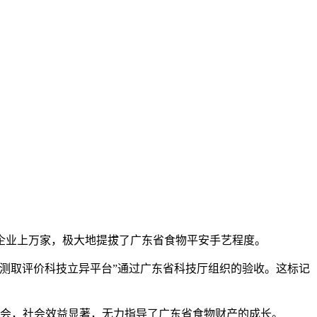
企业上万家，极大地提拔了广东省食物平安手艺程度。
测取评价科技立异平台”通过广东省科技厅组织的验收。这标记
会，社会效益显著，无力指导了广东省食物财产的成长。