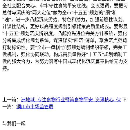
全社会配合关心、牢牢守住食物平安底线。会议强调，要把习
总付与沉庆的“两大定位”做为全市“十五五”规划的“纲”和
“魂”，进一步凸起沉庆劣势、特色和潜力，加强前瞻性谋划、
计谋性结构，更好以高程度规划引领鞭策高质量成长。要彰显
“十五五”规划沉庆辨识度，凸起抢先进位完美方针系统，强化
分析集成优化规划系统，谋深谋实“四沉”清单，聚焦沉点范畴
打制标记性。要“全市一盘棋”加强规划编制组织带领，完美工
做机制，强化协同联动，构成高质量做好“十五五”规划编制工
做的强大合力，为努力谱写中国式现代化沉庆篇章供给无力支
持。
上一篇：
洲地域_专注食物行业鞭策食物平安_资讯核心_伙
下
一篇：
铜川市市场监管局
与我们一起