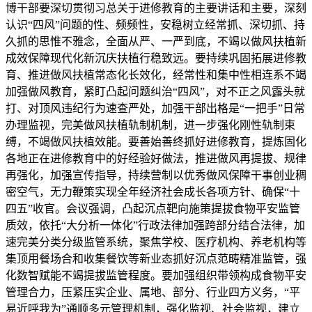
博干部要深切贯彻习总关于进修教育的主要讲话和主要，深刻
认识“四风”问题的性、频频性，安稳树立经常抓、深切抓、持
久抓的思惟不雅念，全面从严、一严到底，不竭以做风扶植新
成效保障现代化新沉庆扶植行稳致远。要持续巩固拓展进修教
育、推进做风扶植常态化长效化，经常性和集中性相连系不竭
加强做风教育，紧盯凸起问题纠治“四风”，对不正之风露头就
打、对顶风违纪行为速查严处，加强干部出格是“一把手”日常
办理监视，完美做风扶植轨制机制，进一步强化刚性轨制束
缚，不竭做风扶植效能。要善始善终抓好进修教育，提炼固化
各地正在进修教育中的好经验好做法，推进做风再提拔、规律
再强化，加强宣传指导，持续营制以优秀做风保障干事创业稠
密空气，无力鞭策实现全年经济社会成长各项方针、确保“十
四五”收官。会议强调，凸起沉点靶向施策提拔食物平安监管
质效，依托“大分析一体化”行政法律加强跨部分结合法律，加
速完美分类分级监管系统，聚焦学校、医疗机构、养老机构等
集顶用餐场合和收集餐饮等新业态抓好沉点范畴精准监管，强
化数智赋能不竭提拔监管程度。要加强组织带领构成食物平安
管理合力，压紧压实企业、属地、部分、行业四方义务，“平
易近呼我为”通顺多元管理机制，强化监视、社会监视，建立