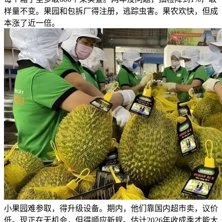
样量不变。果园和包拆厂得注册，逃踪虫害。果农欢快，但成
本涨了近一倍。
小果园难参取，得升级设备。期内，他们靠国内超市卖，议价
低。现正在无机会，但得顺应新规。估计2026年收成季才能大