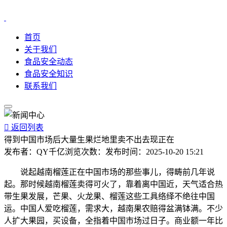
首页
关于我们
食品安全动态
食品安全知识
联系我们

返回列表
得到中国市场后大量生果烂地里卖不出去现正在
发布者：
QY千亿
浏览次数：
发布时间：
2025-10-20 15:21
说起越南榴莲正在中国市场的那些事儿，得畴前几年说
起。那时候越南榴莲卖得可火了，靠着离中国近，天气适合热
带生果发展，芒果、火龙果、榴莲这些工具络绎不绝往中国
运。中国人爱吃榴莲，需求大，越南果农赔得盆满钵满。不少
人扩大果园，买设备，全指着中国市场过日子。商业额一年比