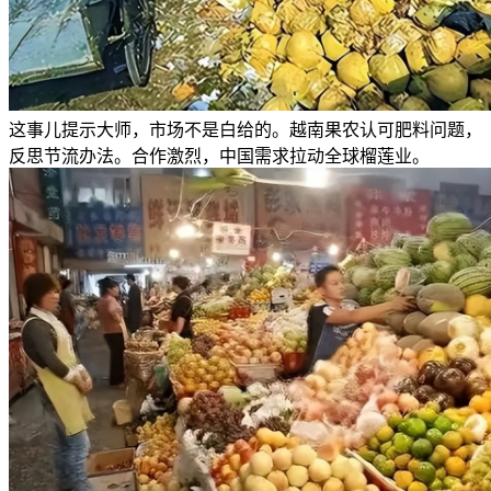
这事儿提示大师，市场不是白给的。越南果农认可肥料问题，
反思节流办法。合作激烈，中国需求拉动全球榴莲业。