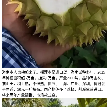
海南本人也动起来了。榴莲本是进口货，海南试种多年，2025
年种植面积超5万亩，挂果1万亩。产量2000吨，品种有金枕、
猫山王，树上熟，不催熟。供应、上海、广州、深圳。价钱亲
平易近，50元一斤摆布。国产榴莲多了选择，削减依赖进口。
将来两年产量翻番，市场款式变。