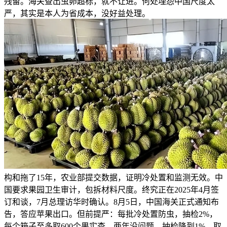
残留。海关查出虫卵超标，就不让进。何处埋怨中国尺度太
严，其实是本人为省成本，没好益处理。
构和拖了15年，农业部提交数据，证明冷处置和监测无效。中
国要求果园卫生审计，包拆材料尺度。终究正在2025年4月签
订和谈，7月总理访华时确认。8月5日，中国海关正式通知布
告，答应苹果出口。但前提严：每批冷处置防虫，抽检2%，
每个箱子至多取600个果实查。两年没问题，抽检降到1%，取