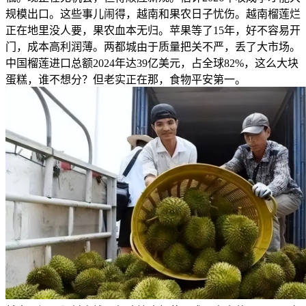
规模出口。这些事儿闹得，越南和果农日子忧伤。越南榴莲烂
正在地里没人要，果农血本无归。苹果等了15年，好不容易开
门，成本高利润薄。两都城由于质量把关不严，丢了大市场。
中国榴莲进口总额2024年达39亿美元，占全球82%，这么大块
蛋糕，谁不想分？但老实正在那，食物平安第一。