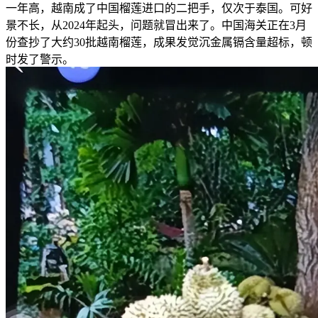
一年高，越南成了中国榴莲进口的二把手，仅次于泰国。可好
景不长，从2024年起头，问题就冒出来了。中国海关正在3月
份查抄了大约30批越南榴莲，成果发觉沉金属镉含量超标，顿
时发了警示。