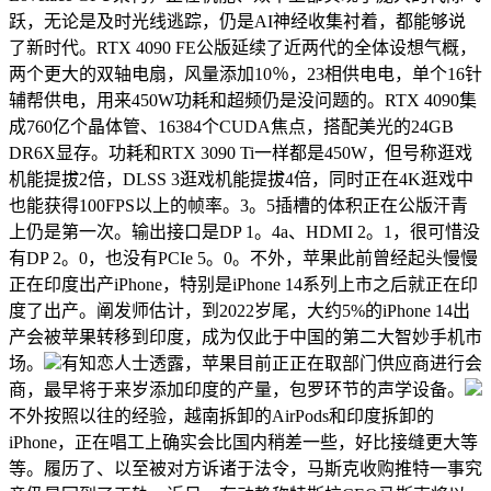
跃，无论是及时光线逃踪，仍是AI神经收集衬着，都能够说
了新时代。RTX 4090 FE公版延续了近两代的全体设想气概，
两个更大的双轴电扇，风量添加10％，23相供电电，单个16针
辅帮供电，用来450W功耗和超频仍是没问题的。RTX 4090集
成760亿个晶体管、16384个CUDA焦点，搭配美光的24GB
DR6X显存。功耗和RTX 3090 Ti一样都是450W，但号称逛戏
机能提拔2倍，DLSS 3逛戏机能提拔4倍，同时正在4K逛戏中
也能获得100FPS以上的帧率。3。5插槽的体积正在公版汗青
上仍是第一次。输出接口是DP 1。4a、HDMI 2。1，很可惜没
有DP 2。0，也没有PCIe 5。0。不外，苹果此前曾经起头慢慢
正在印度出产iPhone，特别是iPhone 14系列上市之后就正在印
度了出产。阐发师估计，到2022岁尾，大约5%的iPhone 14出
产会被苹果转移到印度，成为仅此于中国的第二大智妙手机市
场。
有知恋人士透露，苹果目前正正在取部门供应商进行会
商，最早将于来岁添加印度的产量，包罗环节的声学设备。
不外按照以往的经验，越南拆卸的AirPods和印度拆卸的
iPhone，正在唱工上确实会比国内稍差一些，好比接缝更大等
等。履历了、以至被对方诉诸于法令，马斯克收购推特一事究