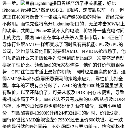
进一步。
目前Lightning接口曾经严沉了相关机能，好比
iPhone14 Pro接口仍然是USB 2。0规格，速度跟以前一样，但
这正在4800万像素下一张照片就跨越50MB的时候，曾经完全
不敷用。而快充也将离开Lightning接口的，无望冲击30W以上
的功率，共同上iPhone本就不大的电池，将填补一些充电时间
上的劣势。跟着Intel正在本年从头杀入显卡市场，Intel正在半
导体行业跟AMD一样都变成了同时具有高机能CPU及GPU的
公司，这也意味着他们同时要跟AMD、NVIDIA抢市场了，他
们预备靠什么来击败敌手？没想到的是Intel这一次竟然是自动
拼起了性价比。领会Intel的玩家都晓得，他们的订价气概很强
势，CPU往往是市道上最好的机能，同时也是最高的价钱，逼
得AMD多年来只能靠田忌赛马的策略来应对，靠性价比打全
国。本年的环境有点分歧了，AMD的锐龙7000处置器虽然没
有跌价，以至还降价了，可是从板及DDR5内存未便宜，导致
拆机成本高了不少。Intel这边不只有成熟的600系从板及DDR4
内存，本年的13代酷睿也能够说是升级不加价，或者小幅加
价，旗舰酷睿i9-13900K升级24核32线程的同时，价钱没变，
国行价钱比AMD旗舰锐龙9 7950X还要廉价600块钱。独一跌
价的是低端的i5处置器，不外涨幅也只要30美元，终究规格也