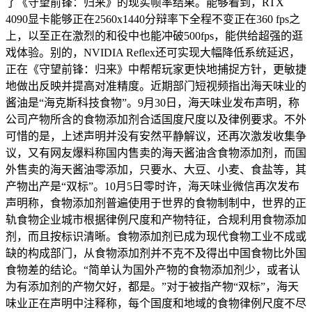
了《守望前锋：归来》的现实帧率结果。能够看到，RTX
4090显卡能够正在2560x1440分辩率下全程不变正在360 fps之
上，以至正在激烈的和役中也能冲破500fps，能供给超强的逛
戏体验。别的，NVIDIA Reflex还可实现大幅降低系统延迟，
正在《守望前锋：归来》中帮帮玩家更快地捕捉方针，更敏捷
地做出反映并提高对准精度。近期部门短视频指出海天味业的
酱油是“海克斯科技食物”。9月30日，海天味业发布声明，称
公司产物所含的食物添加剂合适国度尺度以及律例要求。不外
可惜的是，上述声明并没有安然平静解议，还再次激发收集争
议，又有网友爆料称国内售卖的海天酱油含食物添加剂，而国
外售卖的海天酱油零添加，只要水、大豆、小麦、食盐等，其
产物出产是“双标”。10月5日零时许，海天味业微信再次发布
声明称，食物添加剂普遍使用于世界的食物制制中，世界的正
轨食物企业城市根据律例尺度和产物特征，合规利用食物添加
剂，而且按标识清晰。食物添加剂已成为现代食物工业不成或
缺的构成部门，从食物添加剂并不克不及得出中国食物比外国
食物差的结论。“简单认为国外产物的食物添加剂少，或者认
为有添加剂的产物欠好，都是。”对于被指产物“双标”，海天
味业正在声明中注释称，每个国度和地域的食物律例尺度不尽