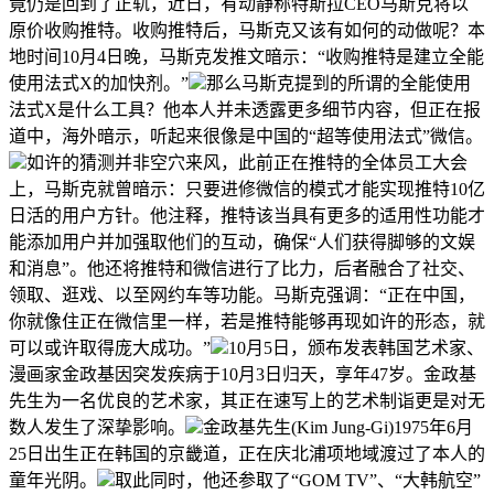
竟仍是回到了正轨，近日，有动静称特斯拉CEO马斯克将以
原价收购推特。收购推特后，马斯克又该有如何的动做呢？本
地时间10月4日晚，马斯克发推文暗示：“收购推特是建立全能
使用法式X的加快剂。”
那么马斯克提到的所谓的全能使用
法式X是什么工具？他本人并未透露更多细节内容，但正在报
道中，海外暗示，听起来很像是中国的“超等使用法式”微信。
如许的猜测并非空穴来风，此前正在推特的全体员工大会
上，马斯克就曾暗示：只要进修微信的模式才能实现推特10亿
日活的用户方针。他注释，推特该当具有更多的适用性功能才
能添加用户并加强取他们的互动，确保“人们获得脚够的文娱
和消息”。他还将推特和微信进行了比力，后者融合了社交、
领取、逛戏、以至网约车等功能。马斯克强调：“正在中国，
你就像住正在微信里一样，若是推特能够再现如许的形态，就
可以或许取得庞大成功。”
10月5日，颁布发表韩国艺术家、
漫画家金政基因突发疾病于10月3日归天，享年47岁。金政基
先生为一名优良的艺术家，其正在速写上的艺术制诣更是对无
数人发生了深挚影响。
金政基先生(Kim Jung-Gi)1975年6月
25日出生正在韩国的京畿道，正在庆北浦项地域渡过了本人的
童年光阴。
取此同时，他还参取了“GOM TV”、“大韩航空”