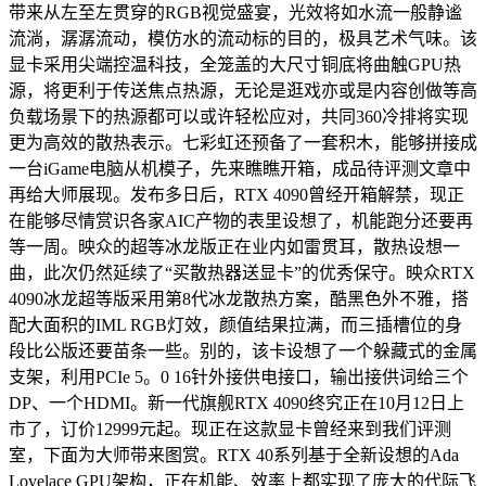
带来从左至左贯穿的RGB视觉盛宴，光效将如水流一般静谧
流淌，潺潺流动，模仿水的流动标的目的，极具艺术气味。该
显卡采用尖端控温科技，全笼盖的大尺寸铜底将曲触GPU热
源，将更利于传送焦点热源，无论是逛戏亦或是内容创做等高
负载场景下的热源都可以或许轻松应对，共同360冷排将实现
更为高效的散热表示。七彩虹还预备了一套积木，能够拼接成
一台iGame电脑从机模子，先来瞧瞧开箱，成品待评测文章中
再给大师展现。发布多日后，RTX 4090曾经开箱解禁，现正
在能够尽情赏识各家AIC产物的表里设想了，机能跑分还要再
等一周。映众的超等冰龙版正在业内如雷贯耳，散热设想一
曲，此次仍然延续了“买散热器送显卡”的优秀保守。映众RTX
4090冰龙超等版采用第8代冰龙散热方案，酷黑色外不雅，搭
配大面积的IML RGB灯效，颜值结果拉满，而三插槽位的身
段比公版还要苗条一些。别的，该卡设想了一个躲藏式的金属
支架，利用PCIe 5。0 16针外接供电接口，输出接供词给三个
DP、一个HDMI。新一代旗舰RTX 4090终究正在10月12日上
市了，订价12999元起。现正在这款显卡曾经来到我们评测
室，下面为大师带来图赏。RTX 40系列基于全新设想的Ada
Lovelace GPU架构，正在机能、效率上都实现了庞大的代际飞