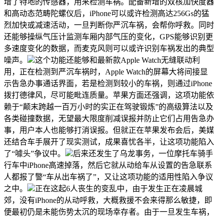
增了特地的传感器，用来检测车祸。配备新增的双核加快度器
和高动态范畴陀螺仪后，iPhone可以或许检测高达256Gs的猛
烈加快或减速活动，一旦判断你严沉车祸，会帮你呼救。同时
还能够操纵气压计监测车厢内部气压的变化，GPS能够识别更
多速度变化的数据，而麦克风则可以或许识别车祸发出的典型
噪声。
这个功能还能够和最新款Apple Watch无缝联动利
用，正在检测到严沉车祸时，Apple Watch的屏幕大将间接显
示告急办事通话界面，若是检测到较小的车祸，则通过iPhone
拨打德律风，尽可能毗连质量。苹果方面还强调，这项功能依
赖于“颠末跨越一百万小时的实正在驾驶锻炼”的高级算法以及
各类碰撞数据，无望最大限度削减误报并防止它们占用告急办
事，用户本人也能够打消误报。但就正在苹果发布会后，美媒
还结合车手展开了现实测试，成果喜忧各半，让这项功能陷入
了“噱头”争议中。
后来还发生了乌龙事务，一位摩托车骑手
行车中iPhone高速掉落，然后它就从动给车从设置的告急联系
人都报了警“车从出车祸了”，又让这项功能的适用性陷入争议
之中。
正在这起6人丧生的变乱中，由于发生正在凌晨城
郊，没有iPhone的从动呼救，大概救援不会来得那么敏捷，即
便最初仍是未能伤势太沉的现场幸存者。由于一旦发生车祸，