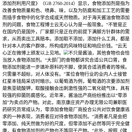
添加剂利用尺度》（GB 2760-2014）显示，食物添加剂是指为
改善食物质量和色、喷鼻、味，以及为防腐和加工工艺的需要
而插手食物中的化学合成或天然物质。对于海天酱油食物添加
剂的问题，食物工程博士云无心认为是一般现象。“不管是正
在国内仍是国外，厂家都只是正在的前提下满脚方针群体的需
求，从而卖出工具赔本。添加取不添加，添加什么工具，都是
针对本人的客户群体，所构成的风味特征和响应价钱。”云无
心正在微博上颁发以上见地。
不只是酱油，其他食物也会恰
当放入食物添加剂。“大部门的食物都讲究合适公共口胃，食
物添加剂能进一步填补原料的不脚，使其合适消费者的等候。
只需量不超标，对人体没有。”某位食物行业的业内人士接管
红星本钱局采访时暗示。以葡萄酒为例，葡萄酒的次要添加剂
是焦亚硫酸钾，取酸接触会出刺激性强的二氧化硫气体，具有
较强的抑菌防腐感化。近年来，酱油出产商纷纷推出以“零添
加”为卖点的产物。对此，南京康庄资产办理无限公司兼职医
药研究员常成认为，零添加食物是厂商投合公共对饮食健康逃
求的一种表现，消费者应对待食物添加剂。“消费者凡是会把
零添加、纯天然做为好的尺度，但零添加不必然等同于完全健
康，有食物添加剂的产物也不等同于产物。”此外，按照《健