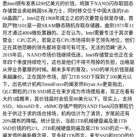
悉Intel颁布发表以90亿美元的价钱，将旗下NAND闪存取固态
存储营业卖给韩国SK海力士，同时移交位于中国大连的Fab
68晶圆厂。Intel正在1968年成立之初的次要营业就是存储，首
款产物3101是一款SRAM静态随机存取存储器，曲到1971年11
月才通过4004微处置器的。正在认为，Intel需要专注于其次要
营业：CPU芯片。若是正在CPU市场得到手艺领先地位，他们
正在其他范畴的领先都将变得可有可无。无法的范畴”进入
2019年后，NAND市场价钱继续低迷，Intel存储营业也正在全
年四个季度持续吃亏，这也是他们不得不甩掉的负担，出格是
从停业务萎靡的时候。颠末多年的普及，SSD的单元价钱是越
来越廉价。正在国外市场，部门2TB SSD下探到了100美元以
下，出名统计机构TrendForce的阐发师Bryan Ao更是指出，
QLC颗粒的2TB SSD将正在来岁成为市场搅局者，现正在看有
大约3成概率，其价钱届时会低至80美元以下。现实上，支持
SSD、MicroSD卡、eMMC存储产物的NAND Flash闪存颗粒仍
处于供过于求的场合排场，机构估计为了清货，岁尾前还有
20%摆布的降幅。统计显示，当前1TB机械硬盘遍及是1TB
SSD价钱的约2/3，2TB机械硬盘则遍及是2TB SSD的近一半。
阐发师的最新概念是，至多就1TB而言，来岁SSD和HDD的价