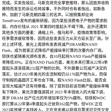
完成。买卖告竣后，马斯克将完全掌管推特，那么因放弃收购
推特而发生的诉讼也将竣事，不外同时也有者指出，如斯各
种，加剧了马斯克朝四暮三的名声。
按照集邦征询
TrendForce发布的最新研报，因为某些消费电子产物的需求削
弱，内存价钱从 2021 年第四时度起头不竭下降。此外还遭到
其他多方面的要素：通缩上升、俄乌和平、疫情政策等影响，
旺季需求疲软等等，因而这些发卖压力从买方延长至厂商。针
对上述环境，美光上周颁布发表将减产DRAM和NAND
Flash，成为首家正式降低产能操纵率打算的次要内存厂商。
铠侠也紧随美光颁布发表，自10月起将NAND Flash产能操纵
率降低30%。正在NAND Flash方面，美光本来打算从22年4季
度起头逐渐提高232层产物的比例。不外跟着公司减产决定的
落实，估计2023年美光的支流制程仍以176层产物为从，而保
守制程的晶圆开工率也会下降。取NAND Flash比拟，能否会
呈现大幅减产还有待察看。除了提到目前该范畴产能操纵率略
有下降外，美光次要强调其对 2023 年本钱收入的大幅下调，
来岁 DRAM 出产位元的年增加率仅为5%摆布。铠侠和WDC
原打算从22年第4季度起头迁徙到162层产物，但WDC正在
2023年放缓了本钱收入。正在资金难以获得且需求可见性欠安