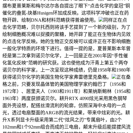
摆布夏普莱斯和梅尔达尔各自提出了眼下“点击化学的皇冠”铜
催化的叠氮-炔基Husigen环加成反映。这项科学冲破也正在药
物开辟、绘制DNA和材料范畴获得普遍使用。
同样正在点
击化学范畴，贝尔托西则将该手艺提到了一个新的级别，为了
绘制细胞概况难以捉摸的聚糖，她开辟了能正在生物体内见效
的点击化学反映。她的生物正交反映可以或许正在不影响细胞
一般化学特质的环境下进行。值得一提的是，夏普莱斯本年曾
经是第二次拿到诺贝尔化学，上一回是正在2001年因“手性催
化氢化反映”范畴的研究获。这也使他成为汗青上第五个两夺
诺贝尔的科学家，上一次呈现这种成绩，仍是1958年和1980年
获得诺贝尔化学的英国生物化学家弗雷德里克桑格。
正在桑
格之前，只要发现晶体管的美国物理学家约翰巴丁（1956和
1972年）、居里夫人（1903和1911年）和莱纳斯鲍林（1954和
1963年）两度获颁诺贝尔。耕升RTX 4090炫光采用黑色钢琴
面外壳设想，配搭丝滑流利的轮廓，仿照深海中水母的一点
光，透过电扇整面的ARGB的流光结果，带来中炫彩的光。耕
升X系列显卡升级采用第二代“炫风之刃”专属扇叶，由2个
102mm和1个92mm组合而成的三电扇，颠末升级后能提拔风流