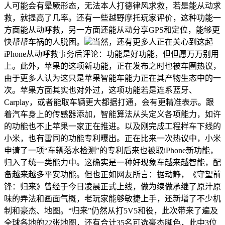
人可能会有晕厥形态，无法本人打德律风求救，若是能从动求
救，就提高了几率。还有一些越野摩托玩家评价，这种功能一
方面能从动呼救，另一方面还能从动分享GPS和定位，能够更
快帮帮车祸的人脱困。
当然，还有更多人正在关心到这起
iPhone从动呼救事务后评论：功能是好功能，但但愿万万别用
上。此外，苹果的这项新功能，正在发布之时也被车圈热议，
由于更多人认为这只是苹果智能车能力正在其产物生态中的一
次。苹果方面其实也对外过，这项功能若是连系蓝牙、
Carplay，或者能取车辆更大都据打通，会有更精准表示。跟
着汽车身上的传感器添加，智能算法从头定义各项能力，如许
的功能也不止苹果一家正在推进。以及刚完成工程样车下线的
小米，也有雷同的功能专利曝出。正在比来一次热议中，小米
申请了一项“车辆落水检测”的专利后来也被取iPhone新功能，
归入了统一类能力中。这确实是一种好现象车越来越智能，配
备越来越多平安功能。但也正如网友所言：据动静，《守望前
锋：归来》曾经于今日凌晨正式上线，做为续做承继了原汁原
味的弄法和画面气概，老玩家能够敏捷上手，还新增了不少机
制和豪杰、地图。“归来”仍然从打5V5和役，此次带来了遍及
全球各地的22张地图，还有合计35名可选豪杰脚色，此中3位