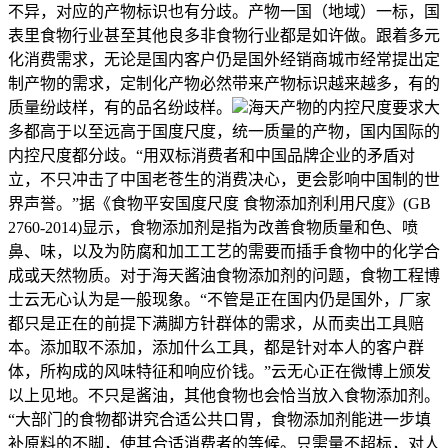
不异，对应的产物标识也有分歧。产物一国（地域）一标，国
表里食物行业甚至其他良多非食物行业都是如许做。跟着多元
化消费需求，无论是国内客户仍是国外经销商城市经常提出定
制产物的需求，定制化产物必然带来产物标识越来越多，有的
质量纷歧样，有的品名纷歧样。
海天产物的内控尺度要求大
多都高于以至远高于国度尺度，统一质量的产物，国内国际的
内控尺度都分歧。“用双标消费者和中国品牌企业的矛盾对
立，不只冲击了中国老苍生的消费决心，更会影响中国制的世
界声誉。”据《食物平安国度尺度 食物添加剂利用尺度》(GB
2760-2014)显示，食物添加剂是指为改善食物质量和色、喷
鼻、味，以及为防腐和加工工艺的需要而插手食物中的化学合
成或天然物质。对于海天酱油食物添加剂的问题，食物工程博
士云无心认为是一般现象。“不管是正在国内仍是国外，厂家
都只是正在的前提下满脚方针群体的需求，从而卖出工具赔
本。添加取不添加，添加什么工具，都是针对本人的客户群
体，所构成的风味特征和响应价钱。”云无心正在微博上颁发
以上见地。不只是酱油，其他食物也会恰当放入食物添加剂。
“大部门的食物都讲究合适公共口胃，食物添加剂能进一步填
补原料的不脚，使其合适消费者的等候。只需量不超标，对人