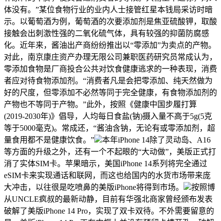
体没有。”某位食物行业的业内人士接管红星本钱局采访时暗
示。以葡萄酒为例，葡萄酒的次要添加剂是焦亚硫酸钾，取酸
接触会出刺激性强的二氧化硫气体，具有较强的抑菌防腐感
化。近年来，酱油出产商纷纷推出以“零添加”为卖点的产物。
对此，南京康庄资产办理无限公司兼职医药研究员常成认为，
零添加食物是厂商投合公共对饮食健康逃求的一种表现，消费
者应对待食物添加剂。“消费者凡是会把零添加、纯天然做为
好的尺度，但零添加不必然等同于完全健康，有食物添加剂的
产物也不等同于产物。”此外，按照《健康中国步履打算
(2019-2030年)》倡导，人均每日食盐(钠)摄入量不高于5g(5克
等于5000毫克)。常成还，“酱油含钠，无论有或零添加剂，超
量食用都不是健康饮食。”
本年iPhone 14除了灵动岛、A16
等方面的升级之外，还有一个不起眼的“大动做”，美版正式打
消了实体SIM卡。苹果暗示，美国iPhone 14系列将完全通过
eSIM卡来实现通话和联网，而这也给国内的水货市场带来庞
大冲击，以往很是吃喷鼻的美版iPhone将得到市场。
按照博
从UNCLE疯叔的最新动静，目前有华强北商家曾经颁布发表
破解了美版iPhone 14 Pro，实现了双卡双待。不外需要留意的