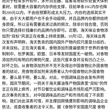
而对于经常多开软件，多开浏览器，或者常用软件处置大体积
素材，就需要大容量的内存供给支撑，目前单条16G内存也降
到200元以内，不会给预算形成太大压力。内存的选择其实不
难，由于大大都用户也不会手动超频，并且品牌内存都供给终
身质保，所以没有需要逃求过高的频次，除非价钱合理，否则
你只需选择价钱廉价的品牌内存即可。近期，海天味业食物添
加剂“双标”风浪正在收集上持续发酵。10月5日，海天味业再
次发布声明称，海天售卖的国内国外产物内控尺度是分歧的，
并未双标。正在海天看来，食物添加剂普遍使用于世界的食物
制制中，包罗美国，欧盟、日本等发财国度无一破例。对食物
添加剂均有明白的律例尺度，这些尺度本身并没有凹凸之分、
好坏之别。从食物添加剂并不克不及得出中国食物比外国食物
差的结论，用食物添加剂来消费者认为中国食物比外国食物
差，要么是不明，要么是。对此，中国调味品协会发布声明
称，国庆节期间，一则关于海天酱油等产物国表里“双标”的传
言正在网上疯传，对节日餐饮业和调味品市场形成严沉影响。
此次事务的发生，对中国调味品的出产和市场形成了不良影
响，我们对此深表可惜，并支撑因舆情遭到影响的调味品企业
依法，逃查收集者的法令义务。据《食物平安国度尺度 食物