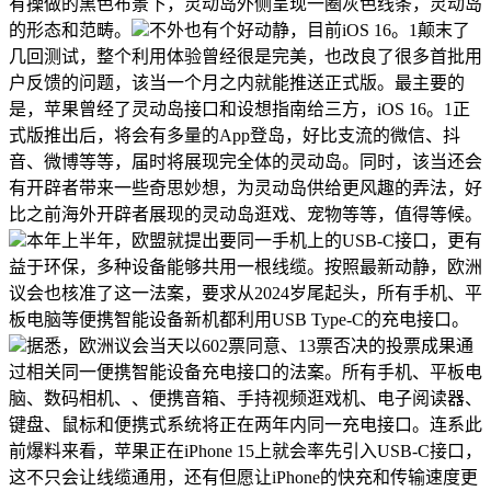
有操做的黑色布景下，灵动岛外侧呈现一圈灰色线条，灵动岛
的形态和范畴。
不外也有个好动静，目前iOS 16。1颠末了
几回测试，整个利用体验曾经很是完美，也改良了很多首批用
户反馈的问题，该当一个月之内就能推送正式版。最主要的
是，苹果曾经了灵动岛接口和设想指南给三方，iOS 16。1正
式版推出后，将会有多量的App登岛，好比支流的微信、抖
音、微博等等，届时将展现完全体的灵动岛。同时，该当还会
有开辟者带来一些奇思妙想，为灵动岛供给更风趣的弄法，好
比之前海外开辟者展现的灵动岛逛戏、宠物等等，值得等候。
本年上半年，欧盟就提出要同一手机上的USB-C接口，更有
益于环保，多种设备能够共用一根线缆。按照最新动静，欧洲
议会也核准了这一法案，要求从2024岁尾起头，所有手机、平
板电脑等便携智能设备新机都利用USB Type-C的充电接口。
据悉，欧洲议会当天以602票同意、13票否决的投票成果通
过相关同一便携智能设备充电接口的法案。所有手机、平板电
脑、数码相机、、便携音箱、手持视频逛戏机、电子阅读器、
键盘、鼠标和便携式系统将正在两年内同一充电接口。连系此
前爆料来看，苹果正在iPhone 15上就会率先引入USB-C接口，
这不只会让线缆通用，还有但愿让iPhone的快充和传输速度更