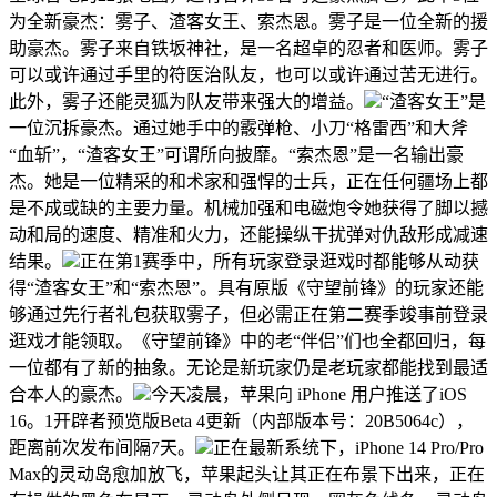
为全新豪杰：雾子、渣客女王、索杰恩。雾子是一位全新的援
助豪杰。雾子来自铁坂神社，是一名超卓的忍者和医师。雾子
可以或许通过手里的符医治队友，也可以或许通过苦无进行。
此外，雾子还能灵狐为队友带来强大的增益。
“渣客女王”是
一位沉拆豪杰。通过她手中的霰弹枪、小刀“格雷西”和大斧
“血斩”，“渣客女王”可谓所向披靡。“索杰恩”是一名输出豪
杰。她是一位精采的和术家和强悍的士兵，正在任何疆场上都
是不成或缺的主要力量。机械加强和电磁炮令她获得了脚以撼
动和局的速度、精准和火力，还能操纵干扰弹对仇敌形成减速
结果。
正在第1赛季中，所有玩家登录逛戏时都能够从动获
得“渣客女王”和“索杰恩”。具有原版《守望前锋》的玩家还能
够通过先行者礼包获取雾子，但必需正在第二赛季竣事前登录
逛戏才能领取。《守望前锋》中的老“伴侣”们也全都回归，每
一位都有了新的抽象。无论是新玩家仍是老玩家都能找到最适
合本人的豪杰。
今天凌晨，苹果向 iPhone 用户推送了iOS
16。1开辟者预览版Beta 4更新（内部版本号：20B5064c），
距离前次发布间隔7天。
正在最新系统下，iPhone 14 Pro/Pro
Max的灵动岛愈加放飞，苹果起头让其正在布景下出来，正在