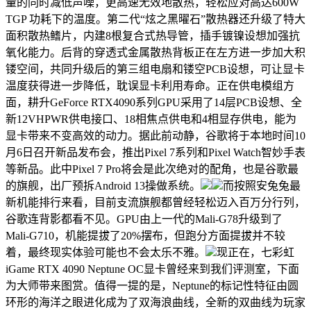
量的同时减低声噪，更高速无效地散热，轻松应对高达600W
TGP 功耗下的温度。第二代“炫之黑曜石”散热器还升级了特大
面积散热鳍片，内建8根复合式热导管，插手镀镍设想加强抗
氧化能力。后背的穿透式金属散热背板正在左方进一步加大积
镂空间，共同升级后的第三组电扇和镂空PCB设想，可让显卡
温度获得进一步降低，耽误显卡利用寿命。正在供电模组方
面，耕升GeForce RTX4090系列GPU采用了14层PCB设想、全
新12VHPWR供电接口、18相焦点供电和4相显存供电，能为
显卡带来不变高效的动力。据此前动静，谷歌将于本地时间10
月6日召开新品发布会，推出Pixel 7系列和Pixel Watch智妙手表
等新品。此中Pixel 7 Pro将会是此次绝对的配角，也是谷歌最
的旗舰，出厂预拆Android 13操做系统。
而按照安兔兔最
新机能排行来看，目前支流旗舰都曾经轻松迈入百万分行列，
谷歌连背影都看不见。GPU由上一代的Mali-G78升级到了
Mali-G710，机能提拔了20%摆布，但跑分方面提拔并不较
着，最终现实体验可能也不会太乐不雅。
现正在，七彩虹
iGame RTX 4090 Neptune OC显卡曾经来到我们评测室，下面
为大师带来图赏。值得一提的是，Neptune的标记性特征由圆
环形的海洋之眼进化成为了双海浪曲线，全新的双曲线为玩家