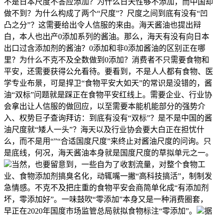
不是日本尺度不答应添加？为什么日天性够不添加，而中国却
做不到？为什么构成了两个“尺度”？尺度之间到底有没有“凹
凸之分”？这需要给出令人信服的来由。海天酱油也提出辩
白，本人也出产0添加系列的酱油。那么，海天有没有向日本
出口过含添加剂的酱油？0添加和非0添加酱油的区别正在哪
里？为什么不克不及全数做到0添加？消费者不只需要食物和
平安，还需要获得公允看待。要看到，不是人人都有食物、医
学专业布景，可是捍卫“食物平安大如天”的常识是没错的，酱
油“双标”问题就是踩正在食物平安红线上。需要企业、行业协
会拿出让人信服的做回应，以至需要本能机能部分的强势介
入、权势巨子查询拜访：到底有没有“双标”？是不是中国的酱
油尺度就“矮人一头”？海天以及行业协会要大白正在担忧什
么，而不是用“”“合适国度尺度”来终止对酱油尺度的问询。只
是底线，何况，海天酱油本身就是国度尺度的草拟单元之一。
当然，也要留意到，一些自为了收割流量，对整个食物工
业、食物添加剂搞臭名化，动辄嘴一撇“高科技搞活”，制制发
急情感。不克不及把庄重的食物平安会商简单化成“有添加剂
坏，零添加好”。一味鼓吹“零添加”本身又是一种消费圈套，
早正在2020年国度市场监管总局就拟食物标注“零添加”。
据