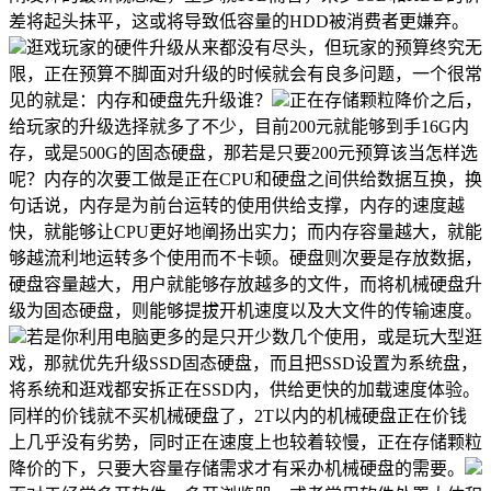
差将起头抹平，这或将导致低容量的HDD被消费者更嫌弃。
逛戏玩家的硬件升级从来都没有尽头，但玩家的预算终究无
限，正在预算不脚面对升级的时候就会有良多问题，一个很常
见的就是：内存和硬盘先升级谁？
正在存储颗粒降价之后，
给玩家的升级选择就多了不少，目前200元就能够到手16G内
存，或是500G的固态硬盘，那若是只要200元预算该当怎样选
呢？内存的次要工做是正在CPU和硬盘之间供给数据互换，换
句话说，内存是为前台运转的使用供给支撑，内存的速度越
快，就能够让CPU更好地阐扬出实力；而内存容量越大，就能
够越流利地运转多个使用而不卡顿。硬盘则次要是存放数据，
硬盘容量越大，用户就能够存放越多的文件，而将机械硬盘升
级为固态硬盘，则能够提拔开机速度以及大文件的传输速度。
若是你利用电脑更多的是只开少数几个使用，或是玩大型逛
戏，那就优先升级SSD固态硬盘，而且把SSD设置为系统盘，
将系统和逛戏都安拆正在SSD内，供给更快的加载速度体验。
同样的价钱就不买机械硬盘了，2T以内的机械硬盘正在价钱
上几乎没有劣势，同时正在速度上也较着较慢，正在存储颗粒
降价的下，只要大容量存储需求才有采办机械硬盘的需要。