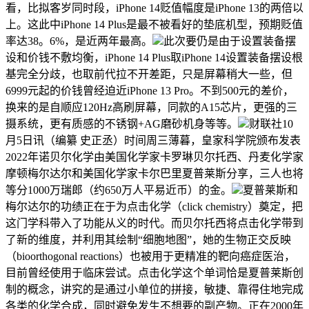
看，比拟客岁同时段，iPhone 14贬值幅度是iPhone 13的两倍以
上。这此中iPhone 14 Plus是最不被看好的垫底机型，预期贬值
率达38。6%，是近两年最高。
此次要仍是由于设置装备摆
设和价钱不敷均衡，iPhone 14 Plus取iPhone 14设置装备摆设根
基完全分歧，也取前代拉不开差距，只是屏幕稍大一些，但
6999元起的价钱曾经迫近iPhone 13 Pro。不到500元的差价，
换来的是自顺应120Hz高刷屏幕，同款的A15芯片，更强的三
摄系统，更有质感的不锈钢+AG磨砂机身等等。
财联社10
月5日讯（编纂 史正丞）时间周三薄暮，皇家科学院颁布发表
2022年诺贝尔化学由美国化学家卡罗琳贝尔托西、丹麦化学家
摩顿梅尔达尔和美国化学家卡尔巴里夏普莱斯分享，三人也将
等分1000万瑞郎（约650万人平易近币）的金。
夏普莱斯和
梅尔达尔的功绩正在于为点击化学（click chemistry）奠定，把
这门学科带入了功能从义的时代。而贝尔托西将点击化学带到
了新的维度，并利用其绘制“细胞地图”，她的生物正交反映
（bioorthogonal reactions）也被用于更精准的靶向癌症医治，
目前曾经使用于临床尝试。点击化学这个单词恰是夏普莱斯创
制的概念，讲究的是通过小单位的拼接，敏捷、靠得住地完成
各类的化学合成，同时避免发生不想要的副产物。正在2000年