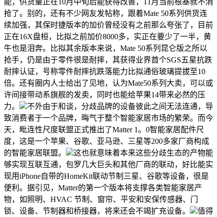
能，供货量正在10月中旬后能获得改善，11月当前根基就不消
抢了。别的，还有不少网友发帖称，跟着Mate 50系列供货连
续加强，其保时捷版本的加价曾经没有之前那么夸张了，目前
正在16X盘桓，比拟之前加价8000多，实正在要少了一半，黄
牛也是泪奔。比拟其余版本来说，Mate 50系列昆仑版之所以
抢手，仍是由于零件很是耐摔，其获得业界首个SGS五星抗跌
耐摔认证，号称零件耐摔抗跌落能力比拟通俗玻璃提拔至10
倍。还有圈内人士给出了见地，认为Mate50系列大卖，可以或
许间接带动系旗舰的发卖，同时也能给苹果14带来必然的压
力。
不外由于和谈，分歧品牌的设备彼此之间无法连通，导
致消费者于一个品牌，晦气于整个智能家居市场的繁荣。而今
天，毗连性尺度联盟正式推出了Matter 1。0智能家居配件尺
度，这是一个苹果、谷歌、亚马逊、三星等200多家厂商构成
的智能家居联盟。
这也就意味着本来这些分歧生态的产物能
够实现互联互通，包罗几大巨头和其他厂商的联动，好比能实
现用iPhone自带的HomeKit联动节制三星、谷歌等设备，很是
便利。据引见，Matter的第一个版本将支撑各类智能家居产
物，如照明、HVAC 节制、窗帘、平安和安保传感器、门
锁、设备、节制器和桥接器，将来还会不竭扩充设备。
值得