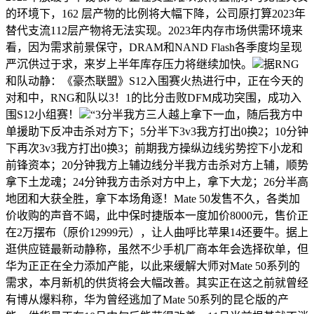
的环境下，162 层产物的比例将大幅下降，公司原打算2023年
替代支流112层产物将无法实现。2023年内存市场供需环境来
看，因为需求前景保守，DRAM和NAND Flash各季度均呈现
严沉供过于求，来岁上半年库存压力将继续加快。
据RNG
和队动静：《豪杰联盟》S12入围赛火热进行中，正在今天的
对和中，RNG和队以3！1的比分击败DFM成功突围，成功入
围S12小组赛！
“3分半我方三人越上拿下一血，随后我方中
单援助下反冲击杀对方下；5分半下3v3我方打出0换2；10分钟
下再次3v3我方打出0换3；前期我方操纵边线劣势控下小龙和
前锋资本；20分钟我方上辅边线分半我方击杀对方上辅，顺势
拿下土龙魂；24分钟我方击杀对方中上，拿下大龙；26分半高
地团和大获全胜，拿下本场角逐！Mate 50发售不久，各类加
价收购的声音不竭，此中保时捷版本一度加价8000元，售价正
在2万摆布（原价12999元），让人曲呼比苹果14还要牛。据上
逛供应链最新动静称，虽然不少手机厂商本年会选择砍单，但
华为正正在全力添加产能，以此来缓解大师对Mate 50系列的
需求，本月新机的供货将会大幅改善。其实正在这之前就曾经
有博从爆料称，华为曾经逃加了Mate 50系列的昆仑版的产