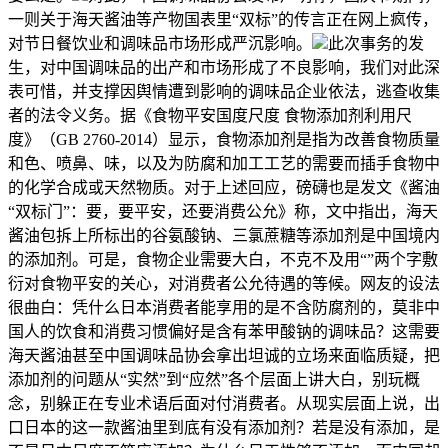
一则关于海天酱油等产物国表里“双标”的传言正在网上疯传，
对节日餐饮业和调味品市场形成严沉影响。
此次事务的发
生，对中国调味品的出产和市场形成了不良影响，我们对此深
表可惜，并支撑因舆情遭到影响的调味品企业依法，逃查收集
者的法令义务。据《食物平安国度尺度 食物添加剂利用尺
度》（GB 2760-2014）显示，食物添加剂是指为改善食物质量
和色、喷鼻、味，以及为防腐和加工工艺的需要而插手食物中
的化学合成或天然物质。对于上述回应，磅礴也是发文《酱油
“双标门”：要，要平安，还要消费公允》称，文中指出，海天
酱油包拆上所标出的谷氨酸钠、三氯蔗糖等添加剂是中国境内
的添加剂。可是，食物企业需要大白，不克不及用“”两个字敷
衍对食物平安的关心，对消费者公允待遇的等候。网友的设法
很曲白：凭什么日本消费者能享用的是不含防腐剂的，莫非中
国人的饮食和消费习惯偏好是含有苯甲酸钠的调味品？这需要
海天酱油甚至中国调味品协会拿出坦诚的立场来面临质疑，把
添加剂的问题从“实然”到“应然”各个层面上讲大白，别玩概
念，别躲正在专业术语后面对付消费者。从现实层面上说，出
口日本的这一款酱油里到底有没有添加剂？若是没有添加，是