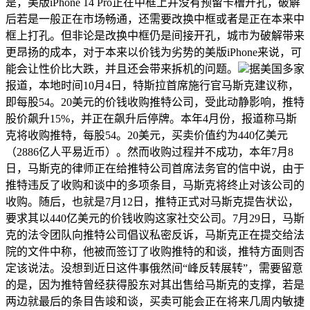
是，美版iPhone 14 Pro正在中框上并没有预留卡槽开孔，破解
后若是一般正在市场畅通，还需要改换中框或者是正在本来中
框上打孔。但非论是改换中框仍是间接开孔，城市为破解带来
更昂扬的成本，对于本来以价钱为劣势的美版iPhone来说，可
能会让性价比大跌，并且还会带来拆机的问题。
据美国多家
报道，本地时间10月4日，特斯拉首席施行官马斯克建议称，
即每股54。20美元的价钱收购推特公司，受此动静影响，推特
股价飙升15%，并正在飙升后停牌。本年4月份，报道称马斯
克将收购推特，每股54。20美元，买卖价值约为440亿美元
（2886亿人平易近币）。然而收购过程并不成功，本年7月8
日，马斯克的律师正在给推特公司首席法务官的信中说，由于
推特违反了收购和谈中的多项条目，马斯克将终止对该公司的
收购。随后，也就是7月12日，推特正式对马斯克提告状讼，
要求其以440亿美元的价钱收购这家社交公司。7月29日，马斯
克的法令团队向推特公司倡议私密反诉，马斯克正在提交给法
院的文件中称，他被而签订了收购推特的和谈，推特方面则否
定该说法。没想到近日这件事俄然间“峰反转展转”，需要留意
的是，因为推特曾经获得股东对其出售给马斯克的支撑，若是
两边就最后的条目告竣和谈，买卖可能会正在将来几周内敏捷