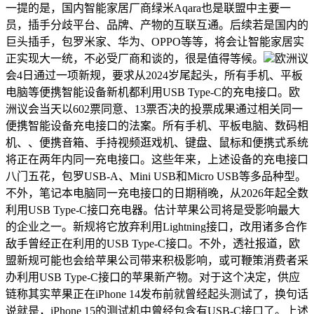
一提的是，国内智能家居厂商绿米Aqara也是联盟中主要一
员，插手分歧平台、品牌、产物的互联互通。后续若是国内的
巨头插手，包罗米家、华为、OPPO等等，将会让智能家居实
正实现大一统，不必受厂商和谈的，很是值得等候。
欧洲议
会4日通过一项新规，要求从2024岁尾起头，所有手机、平板
电脑等便携智能设备新机都利用USB Type-C的充电接口。欧
洲议会当天以602票同意、13票否决的投票成果通过相关同一
便携智能设备充电接口的法案。所有手机、平板电脑、数码相
机、、便携音箱、手持视频逛戏机、键盘、鼠标和便携式系统
将正在两年内同一充电接口。这些年来，上述设备的充电接口
八门五花，包罗USB-A、Mini USB和Micro USB等多品种型。
不外，笔记本电脑同一充电接口的日期稍晚，从2026年起全数
利用USB Type-C接口充电器。估计苹果公司将是受影响最大
的企业之一。新规将它放弃利用Lightning接口，改用诸多合作
敌手曾经正在利用的USB Type-C接口。不外，透社报道，欧
盟新规可能也会给苹果公司带来积极影响，或可鞭策消费者采
办利用USB Type-C接口的苹果新产物。对于这个决定，供应
链称其实苹果正在iPhone 14发布前就曾经起头测试了，换句话
说就是，iPhone 15的测试机中曾经包含有USB-C接口了。上述