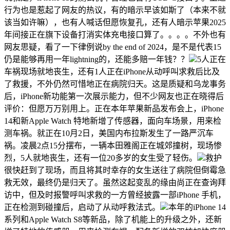
行为也是惹起了网友的热议，有的暗示早该如斯了（本来不就
该当如许嘛），也有人喊话但愿恢复孔，还有人暗示苹果2025
年间接正在旗下设备打消实体充电接口算了。。。。不外也有
网友思疑，看了一下律例说by the end of 2024，是不是代表15
仍是能够再用一年lightning的，还能多赔一年钱？？
5人正在
车祸现场就地丧生，还有1人正在iPhone从动呼叫求救后比及
了救援，不外仍然可惜地正在病院归天。这是质疑和乌龙事务
后，iPhone新功能第一次展示能力，但不少网友也正在晓得后
评价：但愿万万别用上。正在本年苹果新品发布会上，iPhone
14和新Apple Watch 特地新增了传感器，面向车场景，用来检
测车祸。就正在10月2日，美国内布拉斯发生了一路严沉车
祸。凌晨2点15分摆布，一辆本田雅阁正在城郊撞树，现场惨
烈，5人就地丧生，还有一位20多岁的女生受了轻伤。
救护
很快赶到了现场，而且将其时幸存的女生送往了病院但倒霉急
救无效，最终仍是归天了。虽然这起变乱的缘由尚正在查询拜
访中，但及时报警呼叫求救的一方曾经披露一部iPhone 手机，
正在检测到碰撞后，启动了从动呼救法式。
本年的iPhone 14
系列和Apple Watch S8等新品，除了机能上的升级之外，还新