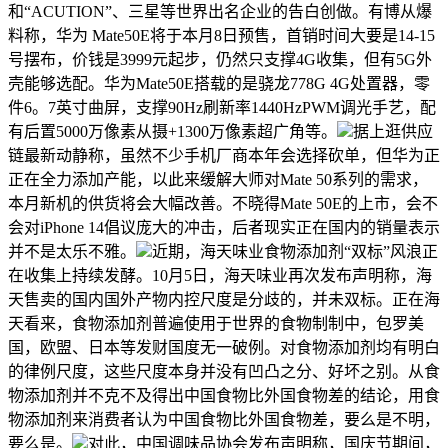
和“ACUTION”、三星等世界出名企业的告白创做。有博从爆
料称，华为 Mate50E将于本月8日预售，首销时间大要是14-15
号摆布，价钱是3999元起步，仍然只支撑4G收集，但有5G外
壳能够选配。华为Mate50E搭载的是骁龙778G 4G处置器，零
件6。7英寸曲屏，支撑90Hz刷新率1440HzPWM调光手艺，配
有后置5000万像素从摄+1300万像素超广角等。
据上逛供应
链最新动静称，虽然不少手机厂商本年会选择砍单，但华为正
正在全力添加产能，以此来缓解大师对Mate 50系列的需求，
本月新机的供货将会大幅改善。不晓得Mate 50E的上市，会不
会对iPhone 14倡议庞大的冲击，后者现实正在国内的销量表示
并不是太乐不雅。
近期，海天味业食物添加剂“双标”风浪正
在收集上持续发酵。10月5日，海天味业再次发布声明称，海
天售卖的国内国外产物内控尺度是分歧的，并未双标。正在海
天看来，食物添加剂普遍使用于世界的食物制制中，包罗美
国，欧盟、日本等发财国度无一破例。对食物添加剂均有明白
的律例尺度，这些尺度本身并没有凹凸之分、好坏之别。从食
物添加剂并不克不及得出中国食物比外国食物差的结论，用食
物添加剂来消费者认为中国食物比外国食物差，要么是不明，
要么是。
对此，中国调味品协会发布声明称，国庆节期间，