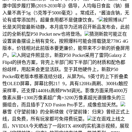
康中国步履打算(2019-2030年)》倡导，人均每日食盐（钠）摄
入量不高于5g（5克等于5000毫克）。常成还，“酱油含钠，无
论有或零添加剂，超量食用都不是健康饮食。”
按照博从厂
长是关同窗最新动静，本月底华为还将召开新品发布会，此前
过的全新机型P50 Pocket new也将登场。
猜测新款可能正在
设置装备摆设上稍有变化，按照爆料可能会搭载骁龙778G 4G
版本，价钱相对此前版本要更廉价，能带来不少新的折叠屏用
户。
入网证件照显示，新款P50 Pocket采用了雷同Galaxy Z
Flip4的拼色方案，背壳上半部门和下半部门的材质和配色都
纷歧样，用起来会更显活跃。至于其他硬件上，新款P50
Pocket取老版本根基连结分歧，从屏为6。9英寸的上下折叠柔
性OLED屏幕，屏幕比例21！9，具有120Hz高刷、300Hz触控
采样率，还支撑1440Hz高频PWM调光。影像方面采用4000万
像素从摄+1300万像素超广角+3200万像素超光谱摄像头的三
摄组合，而且插手了XD Fusion Pro手艺，成像愈加天然。
暴雪《守望前锋》的全新续做《守望前锋：归来》曾经正式上
线，且免费，所有玩家都可免得费玩耍。
正在逛戏上线之
后，NVIDIA今天晒出了一段RTX 4090的实机演示视频，展现