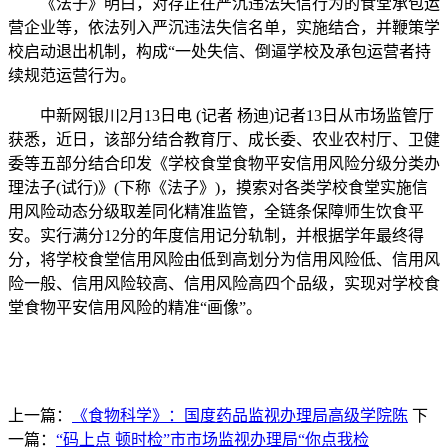
《法子》明白，对存正在严沉违法失信行为的食堂承包运
营企业等，依法列入严沉违法失信名单，实施结合，并鞭策学
校启动退出机制，构成“一处失信、倒逼学校及承包运营者持
续规范运营行为。
中新网银川2月13日电 (记者 杨迪)记者13日从市场监管厅
获悉，近日，该部分结合教育厅、成长委、农业农村厅、卫健
委等五部分结合印发《学校食堂食物平安信用风险分级分类办
理法子(试行)》(下称《法子》)，摸索对各类学校食堂实施信
用风险动态分级取差同化精准监管，全链条保障师生饮食平
安。实行满分12分的年度信用记分轨制，并根据学年最终得
分，将学校食堂信用风险由低到高划分为信用风险低、信用风
险一般、信用风险较高、信用风险高四个品级，实现对学校食
堂食物平安信用风险的精准“画像”。
上一篇：
《食物科学》：国度药品监视办理局高级学院陈
下
一篇：
“码上点 顿时检”市市场监视办理局“你点我检