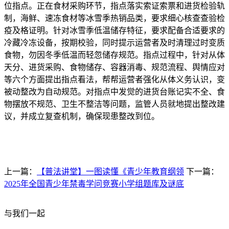
位指点。正在食材采购环节，指点落实索证索票和进货检验轨
制，海鲜、速冻食材等冰雪季热销品类，要求细心核查查验检
疫及格证明。针对冰雪季低温储存特征，要求配备合适要求的
冷藏冷冻设备，按期校验，同时提示运营者及时清理过时变质
食物，勿因冬季低温而轻忽储存规范。指点过程中，针对从体
天分、进货采购、食物储存、容器消毒、规范流程、舆情应对
等六个方面提出指点看法，帮帮运营者强化从体义务认识，变
被动整改为自动规范。对指点中发觉的进货台账记实不全、食
物摆放不规范、卫生不整洁等问题，监管人员就地提出整改建
议，并成立复查机制，确保现患整改到位。
上一篇：
【普法讲堂】一图读懂《青少年教育纲领
下一篇：
2025年全国青少年禁毒学问竞赛小学组题库及谜底
与我们一起