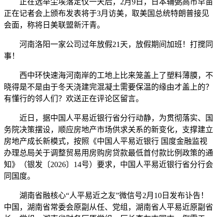
正在选举尘埃落定仅一天后，2月9日，日本辅弼高市早苗
正在记者会上颁布发表将于3月访美，取美国总统特朗普接见
会面，称将日美联盟新汗青。
河南洛阳一家公司过年放假21天，放假期间加班！打搅同
事！
西中环快速海河南岸的工地上比来笼盖上了塑料薄膜，不
晓得是不是由于冬天浇建完混凝土需要保温的缘由才盖上的？
有懂行的邻人们？欢送正在评论区留言。
近日，据中国人平易近银行省分行动静，为贯彻落实、国
务院决策摆设，顺应房地产市场供求关系的新变化，支撑建立
房地产成长新模式，按照《中国人平易近银行 国度金融监视
办理总局关于调整贸易用房购房贷款最低首付款比例政策的通
知》（银发〔2026〕14号）要求，中国人平易近银行省分行会
同国度。
湖南省融核心“人平易近之友”微信号2月10日发布讣告！
中国，湖南省常委会原副从任、党组，湖南省人平易近原副省