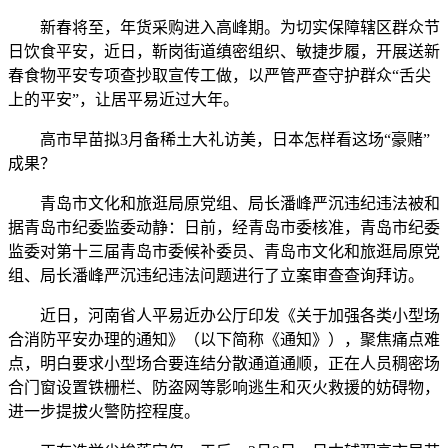
新春将至，年货采购进入高峰期。为切实保障辖区群众节
日饮食平安，近日，靳岗街道缜密组织、敏捷步履，开展送新
春食物平安专项查抄取宣传工做，以严管严查守护群众“舌尖
上的平安”，让居平易近过大年。
高市早苗拟3月备稀土大礼访美，日本怎样看这场“豪赌”
成果？
青岛市文化和旅逛局原党组、局长潘峰严沉违纪违法被和
据青岛市纪委监委动静：日前，经青岛市委核准，青岛市纪委
监委对第十三届青岛市委候补委员、青岛市文化和旅逛局原党
组、局长潘峰严沉违纪违法问题进行了立案审查查询拜访。
近日，河南省人平易近办公厅印发《关于加强各类小型场
合消防平安办理的通知》（以下简称《通知》），聚焦痛点难
点，明白要求小型场合要连结分散通道通顺，正在人员稠密场
合门窗设置铁栅栏、防盗网等影响逃生和灭火救援的妨碍物，
进一步提拔火警防控程度。