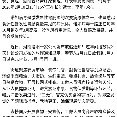
长、党组，湖南省财务厅原党组、厅长李友志同志，倒霉于
2026年2月10日13时16分正在长沙逝世，享年70岁。
诺如病毒是激发急性胃肠炎的次要病原体之一，也是惹起
食源性暴发性胃肠炎最常见的病原体。诺如病毒一般正在每年
10月到次年3月高发，冷季风行更常见，全人群遍及易感，并
且会反复传染。
近日，河南洛阳一家公司发布放假通知！过年间接放假21
天！该公司发布的放假通知显示，春节从2月11日放假到3月3
日过完元宵节，3月4号再上班。
街道聚焦农贸市场、餐饮门店、副食便当店等沉点场合，
环绕米面粮油、肉蛋奶、生鲜果蔬、糕点礼盒、熟食卤味等节
日热销食物，开展拉网式排查。工做人员沉点核查运营天分、
从业人员健康证明、进货索证索票、食物保质期等环节环节，
峻厉冲击发卖过时、“三无”、冒充伪劣食物等行为，对排查发
觉的问题现场指点、就地更正，确保现患动态清零。
查抄同步开展食物平安宣传，工做人员向商户取群众普及