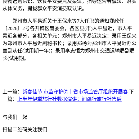
食物选购常识、饮食平安要点及渠道，指导运营者诚法、落实
从体义务，提拔群众平安消费取认识。
郑州市人平易近关于王保来等7人任职的通知郑政任
〔2026〕2号各开辟区管委会，各区县(市)人平易近，市人平
易近各部分，各相关单元：郑州市人平易近决定：录用王保来
为郑州市人平易近副秘书长；录用郑杨为郑州市人平易近办公
室副从任(试用期一年)；录用李志恒为郑州市交通运输局副局
长(试用期。
上一篇：
新春佳节 市监守护⑦｜省市场监管厅组织开展春
下
一篇：
上半年伊犁旅行社数据演讲：问疆行旅行社售后
与我们一起
扫描二维码关注我们