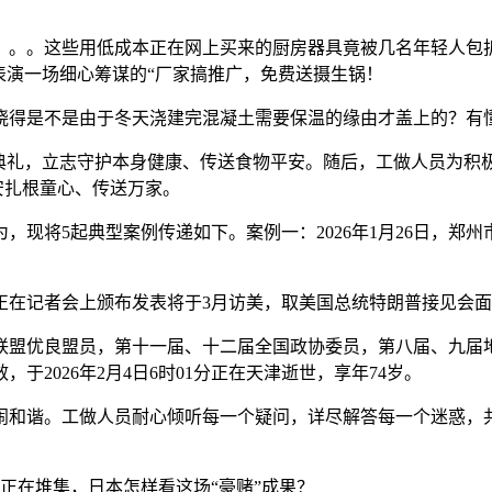
。这些用低成本正在网上买来的厨房器具竟被几名年轻人包拆成售价
表演一场细心筹谋的“厂家搞推广，免费送摄生锅！
得是不是由于冬天浇建完混凝土需要保温的缘由才盖上的？有
礼，立志守护本身健康、传送食物平安。随后，工做人员为积
安扎根童心、传送万家。
将5起典型案例传递如下。案例一：2026年1月26日，郑
在记者会上颁布发表将于3月访美，取美国总统特朗普接见会面
盟优良盟员，第十一届、十二届全国政协委员，第八届、九届
2026年2月4日6时01分正在天津逝世，享年74岁。
谐。工做人员耐心倾听每一个疑问，详尽解答每一个迷惑，共收
在堆集，日本怎样看这场“豪赌”成果？