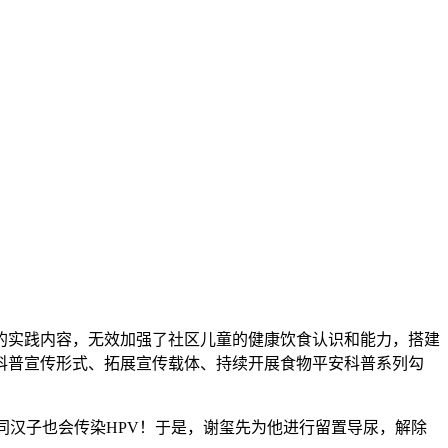
实践内容，无效加强了社区儿童的健康饮食认识和能力，搭建
科普宣传形式、拓展宣传载体、持续开展食物平安科普系列勾
汉子也会传染HPV！于是，谢玺先为他进行留置导尿，解除