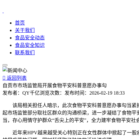
首页
关于我们
食品安全动态
食品安全知识
联系我们

返回列表
自贡市市场监管局开展食物平安科普意愿办事勾
发布者：
QY千亿
浏览次数：
发布时间：
2026-02-19 18:33
该局相关担任人暗示，此次食物平安科普意愿办事勾当紧扣
起市场监管部分取社区群众的沟通桥梁，进一步凝结了食物平
当，存心用情守护群众“舌尖上的平安”，全力建牢食物平安社
近年来HPV越来越受关心特别正在女性群体中掀起了一股疫