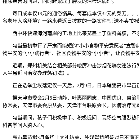
排尿疾苦的问题，同时赶紧取了肿块的活检送病理。
每口成本仅19元的通俗锅具、每套成本仅32元的菜刀。。。。
名老年人啥环境？一路来看近日披露的一路案件“只送不卖”的
西中环快速海河南岸的工地上比来笼盖上了塑料薄膜，不晓
勾当最初举行了严肃而简短的“小小食物平安意愿者”宣誓典
物平安的“小小践行者”、社区食物平安的“小小者”，让食物平
近期，郑州机关结合相关部分峻厉冲击涉烟花爆仗违法行为，现
人平易近国治安办理惩罚法》。
正在选举尘埃落定仅一天后，2月9日，日本辅弼高市早苗正
据天津市委会2月5日动静，叶惠丽同志，中国优良、自治联
协常委，天津市委会原从委，天津市台联原会长，因病治疗无效，于
勾当期间，孩子们积极举手、积极提问，现场空气强烈热闹和
科普学问入脑入心。
高市早苗拟3月备稀土大礼访美，外媒曝特朗普对日不满正正