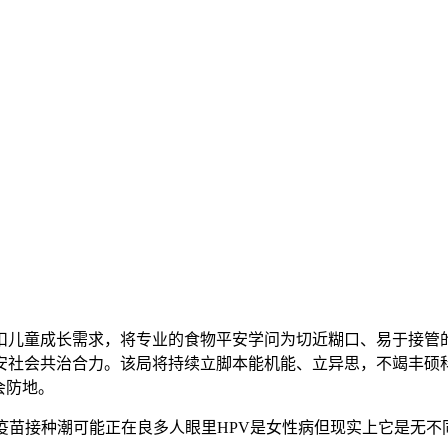
儿童成长需求，将专业的食物平安学问为切近糊口、易于接管的
安社会共治合力。该局将持续立脚本能机能、立异思，不竭丰硕
会防地。
苗接种潮可能正在良多人眼里HPV是女性病但现实上它是无不同