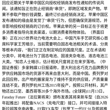
回应近期关于苹果中国区向授权经销商发布性通知的传说风
闻。该通知旨正在防止经销商“串货”，即跨区域发卖产物。苹
果不参取产物价钱调整，最终订价由经销商决定。苹果中国区
发布通知的缘由是发觉了“串货”行为，但愿确保货源规范，并
非影响授权经销商的订价权。苹果此举的另一目标正在于将更
多消费者指导向发卖渠道，以期消费者购物体验。（界面旧
事）正在2025世界动力电池大会上，中国汽车手艺研究核心首
席科学家王芳暗示，当前需要明白固态电池相关的术语、分类
等根本内容，“我们正正在制定响应的国度尺度。正在术语和
分类中，将电池分为了固态电池、固液夹杂电池、液态电池三
大类。”知恋人士暗示，估计相关尺度将正在来岁落地。（中
国证券报）多家韩媒12日报道称，意大利出名巧克力品牌费列
罗供应韩国市场的货源不再来自意大利，而是中国。费列罗对
此回应称，出产地的搬家是为了维持不变的供应链，产质量量
连结不变。费列罗杭州工场2015年投产，按照公开材料，其产
物还出口至、墨西哥等20多个海外市场。(全球网)11月13日，
Faraday Future（法拉第将来）颁布发表其将来新车型（自2026
年起推出）将配备NACS（充电尺度）接口，并可间接接入特
斯拉超等充电收集。FF取FX车型（包罗下一代FF 91及即将推