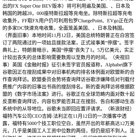
出的FX Super One BEV版本）将可利用遍及美国、、日本及
韩国的跨越28，000座特斯拉超等充电坐。除特斯拉超等充电
收集外，FF取FX用户仍可利用包罗ChargePoint、EVgo正在内
的多家DC快速充电收集，全面笼盖美国、、日本及韩国。
（界面旧事）本地时间11月12日，美国总统特朗普正在白宫签
订了两院通过的一项姑且拨款法案，正式竣事美“停摆”。签字
典礼上，特朗普暗示，美国“停摆”丧失了1。5万亿美元，实正
计较出丧失的总体影响需要数周以至数月的时间。（央视旧
事）英国《金融时报》征引未签字官员报道称，Alphabet旗下
谷歌因正在搜刮成果中对旧事机构的排名体例面对欧盟新的合
作查询拜访。欧盟委员会势将查询拜访谷歌涉嫌降低对刊载付
费推广内容的旧事出书商的搜刮排名。新的查询拜访将根据欧
盟的《数字市场法案》进行。谷歌正在全球范畴内面对数十起
反垄断查询拜访，内容包罗能否其正在搜刮、告白和挪动生态
系统中的从导地位。谷歌未当即回应置评请求。（新浪财经）
福特汽车公司CEO吉姆·法利正在11月12日的一次播客中透
露，福特有5000个技工职位空白，虽然开出的年薪高达12万美
元，几乎是美国工人工资中位数的两倍，但仍是招不到人。法