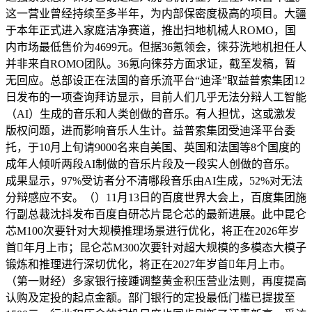
这一营业曾经持续至多半年，为内部保密度极高的项目。大疆
于本年正式进入家庭洁净赛道，推出扫地机械人ROMO，国
内市场最低售价为4699元。但据36氪领会，徕芬洗地机担任人
并非来自ROMO团队。36氪向徕芬方面求证，截至发稿，暂
无回应。总部设正在法国的音乐流平台“迪泽”取益普索集团12
日发布的一项查询拜访显示，目前人们几乎无法分辩人工智能
（AI）生成的音乐和人类创做的音乐。有人担忧，这或激发
版权问题，进而影响音乐人生计。益普索集团受迪泽平台委
托，于10月上旬请9000名来自美国、英国和法国等8个国度的
成年人倾听两段AI制做的音乐片段及一段实人创做的音乐。
成果显示，97%受访者分不清哪段音乐由AI生成，52%对无法
分辩感应不安。（）11月13日的百度世界大会上，百度集团施
行副总裁沈抖发布百度自研芯片昆仑芯的最新进展。此中昆仑
芯M100次要针对大规模推理场景进行优化，将正在2026年岁
首年月上市；昆仑芯M300次要针对超大规模的多模态大模子
锻炼和推理进行深切优化，将正在2027年岁首年月上市。
（第一财经）多家银行接踵调整黄金积压营业法则，再度提高
认购及定投的起点金额。部门银行的定投最低门槛已提拔至