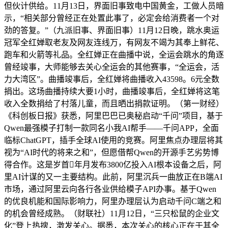
但伙计供给。11月13日，界面旧事致电中国黄金，工做人员暗
示，“相关部分曾经正在处置此事了，必定会给消费者一个对
劲的答复。”（九派旧事、界面旧事）11月12日晚，跳水奥运
冠军全红婵取老友及网友连线万，有网友不竭为其奉上鲜花、
跑车和火箭等礼品。全红婵正在曲播中说，全运会跳水的角逐
曾经竣事，大师能够去关心全运会的其他赛事，“全运会，活
力大湾区”。曲播竣事后，全红婵将曲播收入43598。6元全数
捐出。这场曲播持续大要1小时，曲播竣事后，全红婵将这笔
收入全数捐给了村落儿童，而且晒出捐款证明。（第一财经）
《科创板日报》获悉，阿里巴巴已奥秘启动“千问”项目，基于
Qwen最强模子打制一款同名小我AI帮手——千问APP，全面
临标ChatGPT，插手全球AI使用的竞赛。阿里焦点办理层将其
视为“AI时代的将来之和”，但愿借帮Qwen的开源手艺劣势博
得合作。这是岁首年月发布3800亿投入AI根本设备之后，阿
里AI计谋的又一主要结构。此前，阿里沉兵一曲放正在B端AI
市场，通过阿里云向各行各业供给模子API办事。基于Qwen
的优良机能和国际影响力，阿里办理层认为启动千问C端之和
的机会曾经成熟。（财联社）11月12日，“三只松鼠的企业文
化”登上热搜，激发关心。据悉，本次关心的核心正在于其全