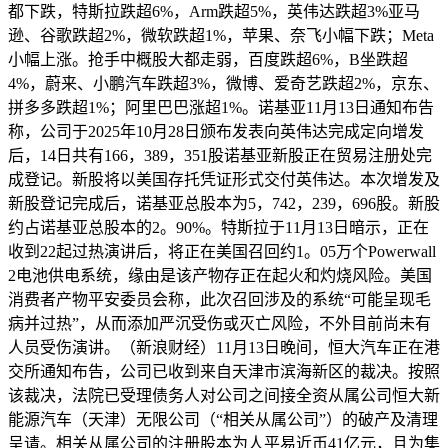
都下跌，特斯拉跌超6%，Arm跌超5%，英伟达跌超3%亚马
逊、谷歌跌超2%，微软跌超1%，苹果、奈飞小幅下跌；Meta
小幅上涨。抢手中概股大都走弱，百度跌超6%，B坐跌超
4%，蔚来、小鹏汽车跌超3%，微博、爱奇艺跌超2%，京东、
拼多多跌超1%；阿里巴巴涨超1%。诺基亚11月13日通知布告
称，公司于2025年10月28日颁布发表向英伟达完成定向增发
后，14日共有166，389，351股诺基亚新股正在贸易注册处完
成登记。新股将以美国存托凭证形式交付英伟达。本次增发及
新股登记完成后，诺基亚总股本为5，742，239，696股。新股
约占诺基亚总股本的2。90%。特斯拉于11月13日暗示，正在
收到22起过热演讲后，将正在美国召回约1。05万个Powerwall
2电池供电系统，缘由是该产物存正在起火和灼烧风险。美国
消费者产物平安委员会称，此次召回涉及的系统“可能呈现毛
病并过热”，从而添加严沉受伤或灭亡风险，不外目前尚未有
人员受伤演讲。（新浪财经）11月13日晚间，恒大汽车正在港
交所通知布告，公司已收到来自天津市滨海新区的裁决。按照
该裁决，法院已受理债务人对公司之间接全资从属公司恒大新
能源汽车（天津）无限公司（“相关从属公司”）的破产及清理
呈请。相关从属公司的注册股本为人平易近币41亿元，且为集