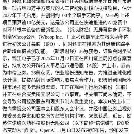
事）Meta Platforms颁布发表将正在美国威斯康星州比弗丹市启
动一项占地70万平方英尺的人工智能数据核心扶植项目，估计
2027年正式启用，并创制约100个全职手艺岗亭。Meta称上述
项目预算逾10亿美元，这是该公司正在快速推进的AI竞赛中
对环节根本设备的最新投资。（新浪财经）无屏幕健身手环制
制商Whoop公司（Whoop Inc．）正考虑最早正在将来两年内
进行初次公开募股（IPO），同时还正在摸索为其健康逃踪平
台新增血糖监测功能。（新浪财经）36氪获悉，证监会网坐显
示，锦江电子已于2025年11月12日正在四川证监局打点存案登
记，拟初次公开辟行人平易近币通俗股（A股）并上市，券商
为中信证券。36氪获悉，德业股份通知布告，为推进全球化成
长计谋，提拔品牌国际影响力取焦点合作力，积极借帮国际本
钱市场拓宽多元融资渠道，正正在规画刊行境外股份（H股）
并正在结合买卖所无限公司上市事宜。相关细节尚未确定，不
会导致公司控股股东和现实节制人发生变化。本次H股上市工
做尚需提交公司董事会和股东大会审议，并经中国证券监视办
理委员会存案和联交所等监管机构审核。36氪获悉，近日，姑
苏信诺维医药科技股份无限公司（以下简称“信诺维”）IPO形
态变动为“验收”。OpenAI 11月13日发布通知布告，颁布发表