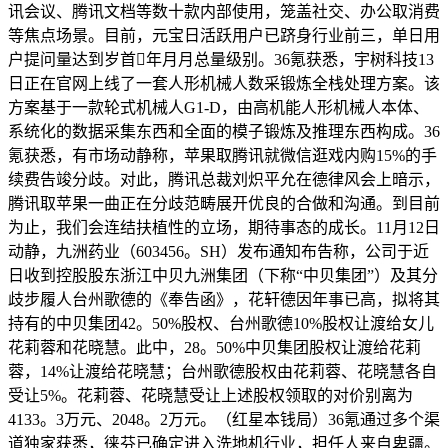
讯会议、腾讯文档等数十款内部使用，笼盖社交、办公取消费
等焦点场景。目前，元宝日活跃用户已跻身行业前三，单日用
户提问量达到岁首年月月总量级别。36氪获悉，宇树科技13
日正在官网上线了一套人形机械人数采锻炼全栈处理方案。该
方案基于一款轮式机械人G1-D，由高机能人形机械人本体、
系统化的数据采集东西和全面的模子锻炼及推理东西构成。36
氪获悉，有市场动静称，苹果取腾讯就微信逛戏内购15%的手
续费告竣分歧。对此，腾讯总裁刘炽平允在德律风会上暗示，
腾讯取苹果一曲正在分歧范畴展开优良的合做和沟通。到目前
为止，我们会连结扶植性的立场，期待事态的成长。11月12日
动静，九洲药业（603456。SH）发布通知布告称，公司于近
日收到控股股东浙江中贝九洲集团（下称“中贝集团”）及其分
歧步履人台州歌德的《奉告函》，花轩德因年事已高，拟将其
持有的中贝集团42。50%股权、台州歌德10%股权让渡给女儿
花莉蓉和花晓慧。此中，28。50%中贝集团股权让渡给花莉
蓉，14%让渡给花晓慧；台州歌德股权由花莉蓉、花晓慧各自
受让5%。花莉蓉、花晓慧受让上述股权领取的对价别离为
4133。3万元、2048。2万元。（红星本钱局）36氪通过多个渠
道独家获悉，徕芬已确定进入洗地机行业，担任人来自卑疆。