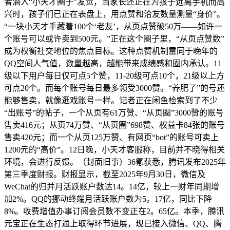
者潜入“小天才圈子”发觉，当家长还正在为孩子远离手机而高
兴时，孩子们已正在表盘上，用点赞和洽友数量测量“身价”。
“一块小天才手藏着100个‘老友’，从页点赞破50万——如许一
个账号可以或许卖到500元。”正在这个圈子里，“从页点赞数”
成为权衡社交地位的焦点目标。这种点赞机制雷同于晚年的
QQ空间人气值，数量越高，越能带来成绩感和圈内承认。11
级以下用户每日仅可点5个赞，11-20级可点10个，21级以上方
可点20个。而每个账号每日最多领受3000赞。“养肥了”的号还
能够售卖，就像逛戏账号一样。记者正在闲鱼检索到了不少
“出账号”的帖子，一个从页有61万赞、“从页圈”3000赞的账号
售卖416元；从页74万赞、“从页圈”698赞、权益卡84张的账号
售卖420元；而一个从页125万赞、有网页“bot”的账号可卖上
1200元的“高价”。12日晚，小天才客服称，目前并不晓得相关
环境，会进行反馈。（封面旧事）36氪获悉，腾讯发布2025年
第三季度财报。财报显示，截至2025年9月30日，微信及
WeChat的归并月活跃账户数达14。14亿，较上一财年同期增
加2%。QQ的挪动终端月活跃账户数为5。17亿，同比下降
8%。收费增值办事订阅会员数不变正在2。65亿。本季，腾讯
元宝正在生态打通上取得环节进展，现已接入微信、QQ、腾