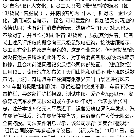
员“鼠名”取仆人文化，即员工入职需取带“鼠”字的混名（如
“退货鼠”“客服鼠”），并将顾客称为“仆人”。针对这一企业文
化，部门消费者暗示，“鼠名”可可爱爱的，能加强买卖两边的
感情认同；也有部门消费者暗示，进店称号“仆人”对i人也太
不敌对了，并且“退货鼠”谐音“退货死”，质疑其消费者。记者
就上述风评纷歧的概念向三只松鼠致电征询，接线客服暗示，
员工正在企业内都是有混名的，这是企业文化，但“退货鼠”绝
对没有消费者所想的此外寄义，对于给消费者形成的搅扰暗示
抱愧，且会将前述问题记实反馈公司内部处置。（密度财经）
11月13日，奇瑞汽车发布关于天门山挑和测试不测环境的道歉
声明。此前，奇瑞汽车正在湖南张家界天门山景区进行风云
X3L车型的极限挑和测试，测试过程中突发不测，车辆下滑撞
击护栏，导致部门护栏损毁，测试中缀。爱企查App显示，安
徽奇瑞汽车发卖无限公司成立于2000年8月，代表报酬张国
忠，注册本钱30亿元人平易近币，运营范畴包罗汽车发卖、汽
车零配件批发、汽车零配件零售等，由奇瑞汽车股份无限公司
全资持股。司法案件消息显示，该公司现存“买卖合同胶葛”
“租赁合同胶葛”等多起法令胶葛。（新浪科技）11月11日，记