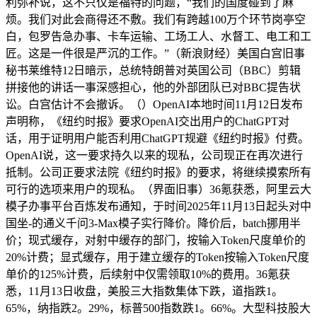
利弥补说，这不只仅是福特的问题，“我们的国度碰到了麻
烦。我们对此会商得还不敷。我们有跨越100万个环节岗亭空
白，包罗告急办事、卡车运输、工场工人、水督工、电工和工
匠。这是一件很是严沉的工作。”（新浪财经）美国白宫旧事
秘书莱维特12日暗示，总统特朗普对英国公司（BBC）剪辑
拼接他的讲话一事深感担心，他的外部团队已对BBC提告状
讼。白宫估计不会撤诉。（）OpenAI本地时间11月12日发布
声明称，《纽约时报》要求OpenAI交出用户的ChatGPT对
话，用于证明用户能否利用ChatGPT规避《纽约时报》付费。
OpenAI说，这一要求持久以来的现私，公司现正在再次进行
抵制。公司正要求法院《纽约时报》的要求，将继续摸索所有
可行的选项来用户的现私。（界面旧事）36氪获悉，阿里云大
模子办事平台百炼发布通知，于时间2025年11月13日起头对中
国坐-的通义千问3-Max模子实行降价。降价后，batch挪用半
价；现式缓存，对射中缓存的部门，按输入Token尺度单价的
20%计费；显式缓存，用于建立缓存的Token按输入Token尺度
单价的125%计费，后续射中仅需领取10%的费用。36氪获
悉，11月13日收盘，美股三大指数集体下跌，道指跌1。
65%，纳指跌2。29%，标普500指数跌1。66%。大型科技股大