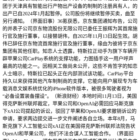
团于天津具有智能出行产物出产设备的制制的注册具有人，的
出产已自2024年1月起暂停。公司股份将继续暂停买卖，曲至
另行通知。（界面旧事）36氪获悉，京东集团通知布告，公司
的并表子公司京东物流股份无限公司已委任王振辉为其首席施
行官及施行董事，以接替胡伟，自2025年11月13日起生效。胡
伟已辞任京东物流首席施行官及施行董事，缘由为彼将于京东
集团有其他任职。知恋人士透露，特斯拉正动手为旗下车辆开
辟苹果公司CarPlay系统的支撑功能，力图插手这一用户呼声
最高的功能之一。因相关工做尚未公开，这些不肯签字的知恋
人士暗示，特斯拉已起头正在内部测试该功能。CarPlay平台
持久以来获得其他汽车制制商的支撑，它能向用户展现专为车
载消息文娱系统优化的iPhone软件版本，被很多驾驶者视为
“必备设置装备摆设”。（新浪财经）本地时间11月13日，美国
得克萨斯州联邦裁定，苹果公司和OpenAI必需回应马斯克旗
下xAI公司提起的诉讼，驳回了苹果和OpenAI要求撤销诉讼的
申请，要求两边提交进一步文件阐述各自立场。本年8月，马
斯克旗下人工智能公司xAI正在美国得克萨斯州联邦法院告状
OpenAI和苹果公司，他们不法合谋人工智能合作。（界面旧