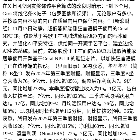
在X上回应网友奖饰该平台算法的改良时暗示：“到下个月，
Grok将线亿条X帖子（包罗图像和视频），无论账户有多小，
并按照内容本身的内正在质量向用户保举内容。”（新浪财
经）11月13日动静，超低能耗端侧狂言语模子使用的Coral
NPU IP。该IP基于谷歌正在机械进修编译器方面的根本研
究，并强化AI平安特征，供给同一开源手艺平台，建立边缘
AI生态系统。目前，芯原股份正正在面向AI/AR眼镜取智能家
居等使用开辟基于Coral NPU IP的验证芯片，以加快狂言语模
子正在边缘端的摆设。（界面旧事）36氪获悉，哔哩哔哩（简
称“B坐”）发布2025年第三季度财报。财报显示，三季度B坐
总营收为76。9亿元，同比增加5%；调整后净利润为7。9亿
元，同比增加233%。本季度逛戏营业收入为15。1亿元，告白
收入提拔至25。7亿元，同比增加23%。三季过活均活跃用户
达1。17亿，同比增加9%；月均活跃用户达3。76亿，同比增
加8%；日均利用时长也增至112分钟，同比提拔6分钟。36氪
获悉，腾讯发布2025年第三季度财报。财报显示，腾讯三季度
营收1928。7亿元，同比增加15%；净利润63元，同比增加
19%；运营利润（Non-IFRS）725。7亿元，同比增加18%。本