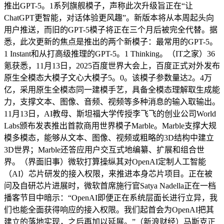
推出GPT-5。1系列旗舰模子，声称此次升级旨正在“让
ChatGPT更智能，对话体验更风趣”。新版本将从本周起头向
用户推送，而旧的GPT-5模子将正在三个月后被完全代替。据
悉，此次更新的焦点是推出的两个新模子：最常用的GPT-5。
1 Instant和从打高级推理的GPT-5。1 Thinking。（IT之家）36
氪获悉，11月13日，2025百度世界大会上，百度正式对外发布
原生全模态大模子文心大模子5。0。该模子参数量达2。4万
亿，采用原生全模态同一建模手艺，具备全模态理解取生成能
力，支撑文本、图像、音频、视频等多种消息的输入取输出。
11月13日，AI教母、斯坦福大学传授李飞飞的创业公司World
Labs颁布发表推出首款商用世界模子Marble。Marble支撑大规
模多模态，能够从文本、图像、视频或粗略的3D结构中建立
3D世界；Marble还答应用户交互式地编纂、扩展和组合世
界。（界面旧事）微软打算操纵其对OpenAI定制人工智能
（AI）芯片研发的接入权限，来推进本身芯片项目。正在被
问及自研芯片进展时，微软首席施行官Satya Nadella正在一档
播客节目中暗示：“OpenAI即便正在系统层面长进行立异，我
们也能全面获得响应的接入权限。我们起首会为OpenAI把其
建立的落地实现，之后再加以延展。”（新浪财经）马斯克正