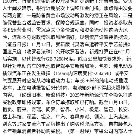
1500元，行业积压金的起投尺度也同步刷新了汗青新高。受访
人士阐发暗示，银行近期屡次上调积压金门槛，焦点缘由次要
有两方面：一是防备黄金市场波动所激发的潜正在风险，二是
确保营业合适监管要求、保障合规运营。同时，投资者参取黄
金积压营业时，需沉点关心金价波动和资金流动性这两大风
险，连系本身财政情况取风险偏好，规划资产设置装备摆设。
（证券日报）11月12日，就新版《灵活车运转平安手艺前提》
国度尺度（收罗看法稿）公开收罗看法，新规打算正在6个月
后实施，以代替现行GB 7258尺度。除百公里加快要求外，新
规针对电动汽车的电池取智驾平安新增加项，包罗：纯电动及
插混汽车正在发生碰撞（150ms内速度变化≥25km/h）或平安
气囊展开时应能从动堵截动力电；车长≥6米的纯电动或插混
客车，正在电池报警后5分钟内，电池箱外部不得起火爆炸等
内容。（磅礴旧事、新浪科技）2025年新能源汽车全额免征购
买税政策即将竣事，车企订单掠取和已打响。截至11月13日，
抱负、蔚来、奇瑞、问界、智界、小米、极氪、智己、长安、
猛士科技、深蓝、坦克、广汽、春风亦派、领克、上汽奥迪、
别克等17家支流汽车品牌推出了购买税兜底方案，自掏腰包为
本年锁单消费者补助购买税。（第一财经）苹果公司内部人士