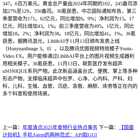
347。6百万美元。黄金总产量由2024年同期的102，245盎司添
加27%至129，350盎司。36氪获悉，中芯国际通知布告，第三
季度营收为171。62亿元，同比增加9。9%；净利润为15。17
亿元，同比增加43。1%。前三季度营收为495。1亿元，同比
增加18。2%；净利润为38。18亿元，同比增加41。1%。36氪
获悉，据腾讯混元，LiblibAI于11月13日颁布发表上线
（HunyuanImage 3。0），以及腾讯优图视频特效模子Youtu-
Video FX。用户能够通过LiblibAI平台上的图片视频生成器利
用相关模子。36氪获悉，11月13日，联影医疗发布超声
uSONIQUE系列产物。此次新品涵盖台式、便携、掌上等多种
形态产物，支撑临床超声中包罗、心净、心内科、产科、妇
科，儿科，生殖、血管、沉症、急救、麻醉、床旁等正在内的
多个科室和使用场景。
上一篇：
年度清点2025年食物行业热点事务
下一篇：
【国盛
计较机】手机Agent的两种范式：API取GUI