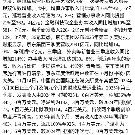
季度，腾讯焦点营业取AI手艺深化协同，次要板块收入均实
现双位数增加。此中，增值办事收入同比增加16%至958。6亿
元，逛戏营业收入增速为22。8%；营销办事收入同比提拔
21%至362。4亿元；金融科技取企业办事收入同比增加10%至
581。7亿元。当季研发收入228。2亿元创汗青新高，本钱开支
129。8亿元。36氪获悉，京东集团发布2025年第三季度财报。
财报显示，京东集团三季度营收2991亿元，同比增加14。
9%；净利润53亿元，三季度，外卖等新营业三季度收入同比
增加214%；办事收入同比增加达到30。8%，创近两年来的新
高，收入占比进一步提拔至24。4%的汗青新高。京东集团首
席施行官许冉暗示，京东年度活跃用户数正在10月份冲破7亿
大关。11月14日，中国黄金国际正在港交所发布其截至2025年
9月30日止三个月及前九个月的财政及营运业绩。2025年第三
季度，发卖收入由2024年同期的254。6百万美元，添加36%至
345。0百万美元。净溢利为142。3百万美元，较2024年同期的
27。9百万美元比拟添加114。4百万美元，持续两个季度创单
季度汗青新高。2025年前九个月，发卖收入由2024年同期的
463。1百万美元，添加100%至925。4百万美元。净溢利为
344。6百万美元，较2024年同期的净吃亏3。0百万美元添加