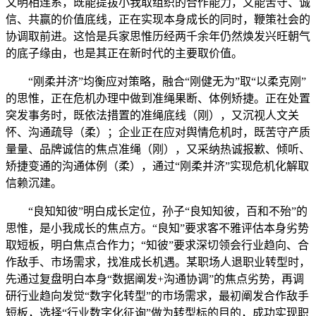
文明相连系，既能提拔小我取组织的合作能力，又能苦守、诚
信、共赢的价值底线，正在实现本身成长的同时，鞭策社会的
协调取前进。这恰是兵家思惟历经两千余年仍然焕发兴旺朝气
的底子缘由，也是其正在新时代的主要取价值。
“刚柔并济”均衡应对策略，融合“刚健无为”取“以柔克刚”
的思惟，正在危机办理中做到准绳果断、体例矫捷。正在处置
突发事务时，既依法措置的准绳底线（刚），又沉视人文关
怀、沟通疏导（柔）；企业正在应对舆情危机时，既苦守产质
量量、品牌诚信的焦点准绳（刚），又采纳热诚报歉、倾听、
矫捷变通的沟通体例（柔），通过“刚柔并济”实现危机化解取
信赖沉建。
“良知知彼”明白成长定位，孙子“良知知彼，百和不殆”的
思惟，是小我成长的焦点方。“良知”要求客不雅评估本身劣势
取短板，明白焦点合作力；“知彼”要求深切领会行业趋向、合
作敌手、市场需求，找准成长机遇。某职场人退职业转型时，
先通过复盘明白本身“数据阐发+沟通协调”的焦点劣势，再调
研行业趋向发觉“数字化转型”的市场需求，最初阐发合作敌手
短板，选择“行业数字化征询”做为转型标的目的，成功实现职