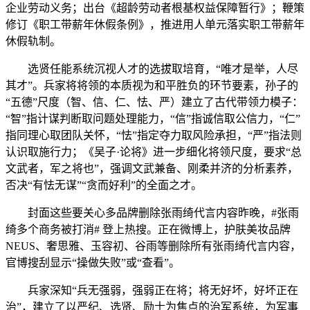
企业劳动义务；出台《超龄劳动者根基权益保障暂行》；鞭策
修订《职工带薪年休假条例》，推进用人单元落实职工带薪年
休假轨制。
选贤任能系统沉视人才的选拔取培育，“唯才是举，人尽
其才”。兵家将将领的本质视为和平胜负的环节要素，孙子的
“五德”尺度（智、信、仁、怯、严）建立了古代带领力模子：
“智”指计谋判断取问题处理能力，“信”指诚信取公信力，“仁”
指同理心取团队关怀，“怯”指定夺力取风险承担，“严”指法则
认识取施行力；《吴子·论将》进一步细化将领尺度，要求“总
文武者，军之将也”，强调文武兼备、刚柔并济的分析素养，
否决“有怯无谋”“贪而好利”的全面之才。
封面这些要关心多品牌删除张雨绮代言内容昨晚，#张雨
绮多个商务被打消# 登上热搜。正在微博上，护肤美妆品牌
NEUS、奢思雅、玉容初、谷雨等删除所有张雨绮代言内容，
官博搜刮显示“操做失败”或“查看”。
兵家深知“兵无强弱，强弱正在将；将无好坏，好坏正在
治”，建立了以严纪、选贤、励士为焦点的治军系统，为军事