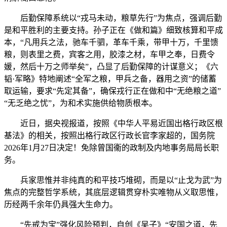
后勤保障系统以“戎马未动，粮草先行”为焦点，强调后勤
是和平胜利的主要支持。孙子正在《做和篇》细致核算和平成
本，“凡用兵之法，驰车千驷，革车千乘，带甲十万，千里馈
粮，则表里之费，宾客之用，胶漆之材，车甲之奉，日费令
媛，然后十万之师举矣”，凸显了后勤保障的计谋意义；《六
韬·军略》特地阐述“全军之粮，甲兵之备，器用之资”的储蓄
取运输，要求“先定其备”，确保戎行正在做和中“无绝粮之道”
“无乏绝之忧”，为和术实施供给物质根本。
近日，据央视报道，按照《中华人平易近国出格行政区根
基法》的相关，按照出格行政区行政长官李家超的，国务院
2026年1月27日决定！免除曾国衞的政制及内地事务局局长职
务。
兵家思惟并非纯真的和平技巧堆砌，而是以“止戈为武”为
焦点的完整哲学系统，其底层逻辑贯穿朴实唯物从义取思惟，
历经两千余年仍具强大生命力。
“先戒为宝”强化风险预判，自创《吴子》“安国之道，先