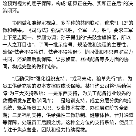
险预判视为的底子保障，构成“庙算正在先、实和正在后”的决
策闭环。
协同做和准绳沉视度、多军种的共同联动，逃求“1+12”的
做和结果。《司马法》强调“凡胜，全军一人，胜”，要求三军
上下意志同一、步履协调；孙子提出的“夫鼓金旗帜者，所以
一人之耳目也”，了同一批示信号、规范做和流程的主要性，
确保“怯者不得独进，怯者不得独退”。协同做和不只包罗军力
共同，还涵盖后勤保障、谍报侦查、器械配备等多方面的协
同，构成完整的做和链条。
“后勤保障”强化组织支持，“戎马未动，粮草先行”的，为
员工供给充实的资本支撑取成长保障。某征询公司将“后勤保
障”为三大支持系统：一是东西支持，为员工配备行业领先的
数据阐发东西取学问库；二是培训支持，成立分层分类的培训
系统，笼盖新员工入职、专业技术提拔、办理层进阶等全周
期；三是福利支持，供给弹性工做轨制、健康体检、晋升通道
等保障，处理员工后顾之忧。这种全方位的支持系统，使员工
专注于焦点营业，团队和役力持续提拔。