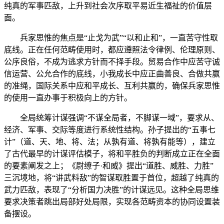
纯真的军事匹敌，上升到社会次序取平易近生福祉的价值层
面。
兵家思惟的焦点是“止戈为武”“以和止和”，一直苦守性取
底线。正在任何范畴使用时，都应遵照法令律例、伦理原则、
公序良俗，不成为逃求方针而不择手段。贸易合作中应苦守诚
信运营、公允合作的底线，小我成长中应正曲善良、合做共赢
的准绳，国际关系中应和平成长、互利共赢的，确保兵家思惟
的使用一直办事于积极向上的方针。
全局统筹计谋强调“不谋全局者，不脚谋一域”，要求从、
经济、军事、交际等度进行系统性结构。孙子提出的“五事七
计”（道、天、地、将、法；从孰有道、将孰有能等），建立
了古代最早的计谋评估模子，将和平胜负的判断成立正在全面
的要素阐发之上；《尉缭子·和威》提出“道胜、威胜、力胜”
三沉境地，将“讲武料敌”的智谋取胜置于首位，超越了纯真的
武力匹敌，表现了“分析国力决胜”的计谋远见。这种全局思维
要求决策者跳出局部好处局限，实现各范畴资本的协同设置装
备摆设。