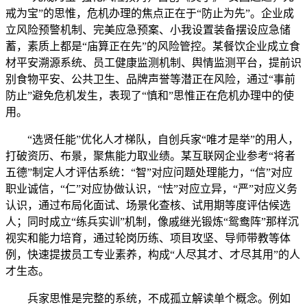
戒为宝”的思惟，危机办理的焦点正在于“防止为先”。企业成
立风险预警机制、完美应急预案、小我设置装备摆设应急储
蓄，素质上都是“庙算正在先”的风险管控。某餐饮企业成立食
材平安溯源系统、员工健康监测机制、舆情监测平台，提前识
别食物平安、公共卫生、品牌声誉等潜正在风险，通过“事前
防止”避免危机发生，表现了“慎和”思惟正在危机办理中的使
用。
“选贤任能”优化人才梯队，自创兵家“唯才是举”的用人，
打破资历、布景，聚焦能力取业绩。某互联网企业参考“将者
五德”制定人才评估系统：“智”对应问题处理能力，“信”对应
职业诚信，“仁”对应协做认识，“怯”对应立异，“严”对应义务
认识，通过布局化面试、场景化查核、试用期等度评估候选
人；同时成立“练兵实训”机制，像戚继光锻炼“鸳鸯阵”那样沉
视实和能力培育，通过轮岗历练、项目攻坚、导师带教等体
例，快速提拔员工专业素养，构成“人尽其才、才尽其用”的人
才生态。
兵家思惟是完整的系统，不成孤立解读单个概念。例如