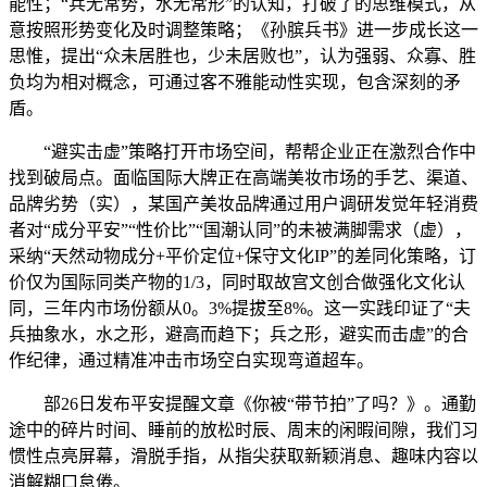
能性；“兵无常势，水无常形”的认知，打破了的思维模式，从
意按照形势变化及时调整策略；《孙膑兵书》进一步成长这一
思惟，提出“众未居胜也，少未居败也”，认为强弱、众寡、胜
负均为相对概念，可通过客不雅能动性实现，包含深刻的矛
盾。
“避实击虚”策略打开市场空间，帮帮企业正在激烈合作中
找到破局点。面临国际大牌正在高端美妆市场的手艺、渠道、
品牌劣势（实），某国产美妆品牌通过用户调研发觉年轻消费
者对“成分平安”“性价比”“国潮认同”的未被满脚需求（虚），
采纳“天然动物成分+平价定位+保守文化IP”的差同化策略，订
价仅为国际同类产物的1/3，同时取故宫文创合做强化文化认
同，三年内市场份额从0。3%提拔至8%。这一实践印证了“夫
兵抽象水，水之形，避高而趋下；兵之形，避实而击虚”的合
作纪律，通过精准冲击市场空白实现弯道超车。
部26日发布平安提醒文章《你被“带节拍”了吗？》。通勤
途中的碎片时间、睡前的放松时辰、周末的闲暇间隙，我们习
惯性点亮屏幕，滑脱手指，从指尖获取新颖消息、趣味内容以
消解糊口怠倦。