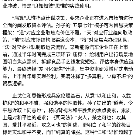
业冲破，恰是“良知知彼”思惟的实践使用。
“庙算”思惟指点计谋决策，要求企业正在进入市场前进行
全面的阐发取资本评估。孙子的“五事七计”模子可为贸易决策
框架：“道”对应企业取焦点价值不雅，“天”对应行业趋向取政
策，“地”对应市场结构取渠道资本，“将”对应焦点办理团队，
“法”对应企业轨制取运营流程。某新能源汽车企业正在上市
前，通过半年时间完成三项环节“庙算”：绘制用户出行场景地
图明白焦点需求、拆解竞品手艺线发觉短板、评估本身供应链
能力，最终选择“差同化聚焦”计谋，集中资本研发增程式电动
车，上市首年即实现盈利，完满注释了“多算胜，少算不堪”的
贸易逻辑。
止戈仁和思惟形成兵家伦理基石，从意“以和止和，以武
护和”的和平不雅，强和谐平的性取性。孙子提出的“道者，令
平易近取上同意也”，将向背视为和平胜负的焦点要素，素质
上是对和平性的逃求；《司马法》“安人，杀之可也；攻其
国，爱其平易近，攻之可也”的阐述，更明白了和平的终极目
标是实现和平不变，而非纯真的降服。这种“仁和”思惟超越了