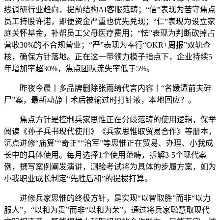
线调研行业趋向，提前结构AI客服范畴；“信”表现为苦守焦点
员工持股许诺，即便资金严重也优先兑现；“仁”表现为设立家
庭关怀基金，补帮员工父母医疗费用；“怯”表现为判断砍掉占
营收30%的不合规营业；“严”表现为奉行“OKR+周报”双轨查
核，确保方针落地。正在这一带领力模子指点下，企业持续5
年增加率超30%，焦点团队流失率低于5%。
昨夜今晨丨多品牌删除张雨绮代言内容丨“名媛遭前夫碎
尸”案，最新动静丨术后被输过时打针液，本地回应？。
焦点方针是控制兵家思惟正在分歧范畴的使用逻辑，保举
阅读《孙子兵书现代使用》《兵家思惟取贸易合作》等册本，
沉点进修“庙算”“奇正”“治军”等思惟正在贸易、办理、小我成
长中的具体使用。每月选择1个使用范畴，拆解3-5个现代案
例，撰写案例阐发演讲，测验考试将为具体的步履方案，如为
小我职业成长制定“先胜后和”的提拔打算。
进修兵家思惟的终极方针，是实现“以智取胜”而非“以力
服人”，“以和为贵”而非“以和为荣”。通过将兵家聪慧取现代