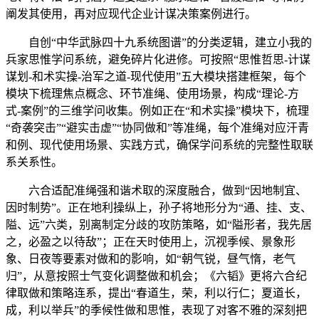
阐发其使用，再对应现代企业计谋决策案例进行。
自创“中华武脉四十九系统图谱”的分类逻辑，建立小我的
兵家思惟学问系统，避免碎片化进修。可按照“思惟哲思-计谋
谋划-和术实操-治军之道-现代使用”五大模块搭建框架，每个
模块下梳理焦点概念、环节准绳、使用场景，构成“理论-方
式-案例”的三维学问收集。例如正在“和术实操”模块下，梳理
“奇袭突击”“避实击虚”“协同做和”等准绳，每个准绳对应汗青
和例、现代使用场景、实践方式，确保学问系统的完整性取联
系关系性。
六合适配准绳强和谐术取的深度融合，做到“因地制宜、
因时制势”。正在地利操纵上，孙子将地形分为“通、挂、支、
隘、远”六类，别离制定分歧的攻防策略，如“隘形者，我先居
之，必盈之以待敌”；正在天时使用上，沉视季候、景象形
象、日夜等要素对做和的影响，如“朝气锐，昼气惰，老气
归”，从意按照士气变化调整做和机会；《六韬》更将六合纪
律取做和策略连系，提出“春道生，荣，利以行仁；夏道长，
成，利以举兵”的季候性做和思惟，表现了对客不雅的深刻把