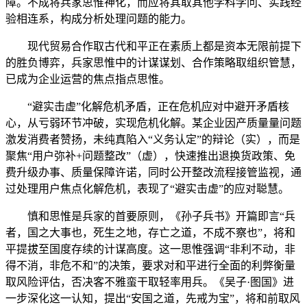
障。不成将兵家思惟神化，而应将其取其他学科学问、实践经
验相连系，构成分析处理问题的能力。
现代贸易合作取古代和平正在素质上都是资本无限前提下
的胜负博弈，兵家思惟中的计谋谋划、合作策略取组织管慧，
已成为企业运营的焦点指点思惟。
“避实击虚”化解危机矛盾，正在危机应对中避开矛盾核
心，从亏弱环节冲破，实现危机化解。某企业因产质量量问题
激发消费者赞扬，未纯真陷入“义务认定”的辩论（实），而是
聚焦“用户弥补+问题整改”（虚），快速推出退换货政策、免
费升级办事、质量保障许诺，同时公开整改流程接管监视，通
过处理用户焦点化解危机，表现了“避实击虚”的应对聪慧。
慎和思惟是兵家的首要原则，《孙子兵书》开篇即言“兵
者，国之大事也，死生之地，存亡之道，不成不察也”，将和
平提拔至国度存续的计谋高度。这一思惟强调“非利不动，非
得不消，非危不和”的决策，要求对和平进行全面的利弊衡量
取风险评估，否决客不雅蛮干取轻率用兵。《吴子·图国》进
一步深化这一认知，提出“安国之道，先戒为宝”，将和前取风