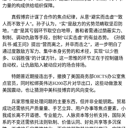
力量的构成供给组织保障。
真假博弈计谋了合作的焦点纪律，从意“避实而击虚”“致
人而不致于人”。孙子认为，“实”是敌方的劣势范畴取坚忍防
地，“虚”是其亏弱环节取空白地带，善和者需通过荫蔽实力、
制制、调动仇敌等手段，创制“以实击虚”的有益态势。《孙膑
兵书·威王问》提出“营而离之，并卒而击之”，进一步明白了
通过度散敌方军力、集中本身劣势的和术径，实现“以少胜
多、以弱胜强”的计谋方针。这一思惟的环节正在于控制疆场
自动权，让仇敌陷入被动应对的场合排场。
特朗普近期接连出手，撤换了美国商务部OICTS办公室焦
点官员，同时松绑英伟达H200芯片对华出口，这些动做激发
美国震动，也让猜测中美科技博弈的风向变化。
兵家思惟是处理问题的主要东西，但并非全能钥匙。贸易
成功还需依托产质量量、手艺立异、用户办事等焦点要素，小
我成长离不开道德、专业能力、人脉资本等分析支持，国际关
系的不变还需依托法则轨制、价值认同、好处共享等多沉保