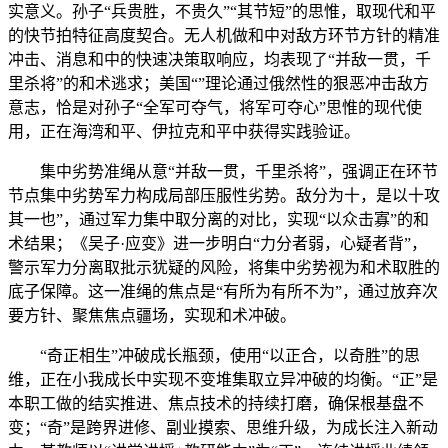
实意义。孙子“兵贵胜，不贵久”“其节短”的思惟，取现代和平
的快节拍特征高度契合。无人机做和中对敌方环节方针的精准
冲击、消息和中的快速决策取响应，均表现了“并敌一贯，千
里杀将”的和术逃求；美国“”理论通过俄然性的狠恶冲击敌方
意志，恰是对孙子“全军可夺气，将军可夺心”思惟的现代使
用，正在海湾和平、伊拉克和平中获得实践验证。
集中劣势准绳从意“并敌一贯，千里杀将”，强调正在环节
节点集中劣势军力构成局部压服性劣势。敌分为十，是以十攻
其一也”，通过军力集中取分离的对比，实现“以众击寡”的和
术结果；《吴子·应变》进一步明白“力分者弱，心疑者背”，
警示军力分离取批示犹疑的风险，将集中劣势视为和术取胜的
底子保障。这一准绳的焦点是“有所为有所不为”，通过放弃次
要方针、聚焦焦点疆场，实现和术冲破。
“奇正相生”冲破成长瓶颈，使用“以正合，以奇胜”的思
维，正在小我成长中实现不变堆集取立异冲破的均衡。“正”是
本职工做的结实推进、焦点技术的持续打磨，确保根基盘不
变；“奇”是跨界进修、副业摸索、思维升级，为成长注入新动