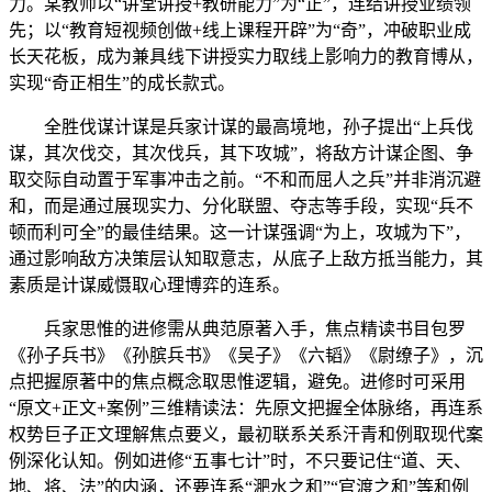
力。某教师以“讲堂讲授+教研能力”为“正”，连结讲授业绩领
先；以“教育短视频创做+线上课程开辟”为“奇”，冲破职业成
长天花板，成为兼具线下讲授实力取线上影响力的教育博从，
实现“奇正相生”的成长款式。
全胜伐谋计谋是兵家计谋的最高境地，孙子提出“上兵伐
谋，其次伐交，其次伐兵，其下攻城”，将敌方计谋企图、争
取交际自动置于军事冲击之前。“不和而屈人之兵”并非消沉避
和，而是通过展现实力、分化联盟、夺志等手段，实现“兵不
顿而利可全”的最佳结果。这一计谋强调“为上，攻城为下”，
通过影响敌方决策层认知取意志，从底子上敌方抵当能力，其
素质是计谋威慑取心理博弈的连系。
兵家思惟的进修需从典范原著入手，焦点精读书目包罗
《孙子兵书》《孙膑兵书》《吴子》《六韬》《尉缭子》，沉
点把握原著中的焦点概念取思惟逻辑，避免。进修时可采用
“原文+正文+案例”三维精读法：先原文把握全体脉络，再连系
权势巨子正文理解焦点要义，最初联系关系汗青和例取现代案
例深化认知。例如进修“五事七计”时，不只要记住“道、天、
地、将、法”的内涵，还要连系“淝水之和”“官渡之和”等和例