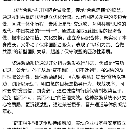
“联盟合纵”构开国际合做收集，传承“合纵连横”的聪慧，
通过互利共赢的联盟建立优化计谋。现代国际关系中的多边合
做、区域一体化历程，素质上是“远交近攻、互利共赢”思惟的
现代。中国提出的“一带一”，通过加强取沿线国度的经济合
做、根本设备扶植、文化交换，建立命运配合体，既实现了本
身成长，又带动了伙伴国配合繁荣，表现了“以和为贵、合做
共赢”的新型国际关系，超越了保守联盟的匹敌性素质。
奖惩激励系统通过好处指导激发戎行斗志，焦点是“赏功
罚过，公允”。孙子从意“赏不逾时，罚不迁列”，强调惩的及
时性取公开性，确保激励结果；《六韬·奖惩》提出“赏所以存
劝，罚所以示惩”，明白惩的目标是指导行为、规范次序；同
时要求“赏贵信，罚贵必”，通过诚信施行确保轨制权势巨子，
避免“信而不可，禁而不止”的管理失效。这种激励系统不只关
心物质励，更沉视激励，通过荣誉授予、晋升通道等体例凝结
军心。
“奇正相生”模式驱动持续增加，实现企业根基盘安定取立