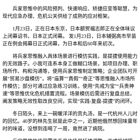
兵家思惟中的风险预判、快速响应、矫捷应变等聪慧，为
现代应急办理、危机公关供给了成熟的应对框架。
1月23日，正在日本东京，日本额贺福志郎正在全体味议
上闭幕诏书，日本正式闭幕。 发1月23日，日本辅弼高市早苗
正在例会揭幕日正式闭幕，为日本和后60年来初次。
将兵家思惟融入具体场景进行模仿实践，是提拔使用能力
的无效路子。小我可连系本身工做糊口场景，如项目办理、职
场所作、构和沟通等，使用兵家思惟制定策略；企业团队可开
展“贸易沙盘模仿”，将“庙算”“真假”“奇正”等思惟融入市场所
作模仿；部分可通过应急练习训练，使用“先戒为宝”“兵贵神
速”等思惟优化危机措置流程。场景模仿后需进行复盘总结，
阐发策略无效性取改良空间，实现“实践-复盘-提拔”的闭环。
冬日陌头，来上一碗暖洋洋的贡丸汤，是一代杭州人儿时
的回忆。40岁的林先生就是此中之一，近期他俄然想回味童年
时的味道，没想到连喝了一周，竟然进了病院。