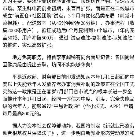
尤为主要，要求企业快速验证模式、快速迭代产物、快速占领
市场。某生鲜电商创业初期，未盲目扩张，而是正在二线城市
成立“前置仓+社区团购”试点，3个月内优化品类布局（削减叶
菜损耗）、配送效率（从45分钟缩至28分钟）、办事流程（收
集2000条用户），验证成功后6个月复制到10个城市，1年内笼
盖50城、用户冲破500万，通过“试点速胜-复制速胜-认知速胜”
的推进，实现高效扩张。
地方免离职务，特首李家超稀有同台面见记者：曾国衞是
因健康缘由提出去职，坊间不实能够休矣！
平易近政部、财务部日前印发通知从本年1月1日起面向中
度以上失能老年人发放养老办事消费补助的政策正在全国正式
实施这一政策是正在客岁7月部门省市试点的根本长进一步全
面推开本年1月1日起，经同一评估为中度、沉度、完全失能品
级的老年人，能够通过“平易近政通”（含小法式、APP）申请
每月最高800元的。
据人力资本社会保障部动静，我国将制定《新就业形态劳
动者根基权益保障法子》，进一步明白新就业形态劳动基准和