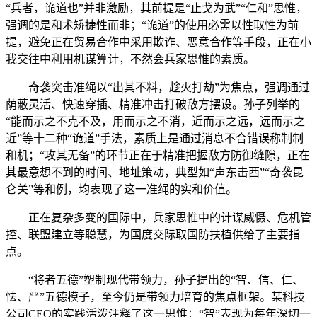
“兵者，诡道也”并非激励，其前提是“止戈为武”“仁和”思惟，
强调的是和术矫捷性而非；“诡道”的使用必需以性取性为前
提，避免正在贸易合作中采用欺诈、恶意合作等手段，正在小
我交往中利用机谋算计，不然会兵家思惟的素质。
奇袭突击准绳以“出其不料，趁火打劫”为焦点，强调通过
荫蔽灵活、快速穿插、精准冲击打破敌方摆设。孙子列举的
“能而示之不克不及，用而示之不消，近而示之远，远而示之
近”等十二种“诡道”手法，素质上是通过消息不合错误称制制
和机；“攻其无备”的环节正在于精准把握敌方防御缝隙，正在
其最意想不到的时间、地址策动，典型如“声东击西”“奇袭昆
仑关”等和例，均表现了这一准绳的实和价值。
正在复杂多变的国际中，兵家思惟中的计谋威慑、危机管
控、联盟建立等聪慧，为国度交际取国防扶植供给了主要指
点。
“将者五德”塑制现代带领力，孙子提出的“智、信、仁、
怯、严”五德模子，至今仍是带领力培育的焦点框架。某科技
公司CEO的实践活泼注释了这一思惟：“智”表现为每年深切一