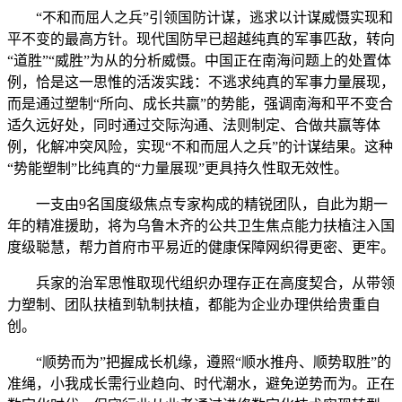
“不和而屈人之兵”引领国防计谋，逃求以计谋威慑实现和
平不变的最高方针。现代国防早已超越纯真的军事匹敌，转向
“道胜”“威胜”为从的分析威慑。中国正在南海问题上的处置体
例，恰是这一思惟的活泼实践：不逃求纯真的军事力量展现，
而是通过塑制“所向、成长共赢”的势能，强调南海和平不变合
适久远好处，同时通过交际沟通、法则制定、合做共赢等体
例，化解冲突风险，实现“不和而屈人之兵”的计谋结果。这种
“势能塑制”比纯真的“力量展现”更具持久性取无效性。
一支由9名国度级焦点专家构成的精锐团队，自此为期一
年的精准援助，将为乌鲁木齐的公共卫生焦点能力扶植注入国
度级聪慧，帮力首府市平易近的健康保障网织得更密、更牢。
兵家的治军思惟取现代组织办理存正在高度契合，从带领
力塑制、团队扶植到轨制扶植，都能为企业办理供给贵重自
创。
“顺势而为”把握成长机缘，遵照“顺水推舟、顺势取胜”的
准绳，小我成长需行业趋向、时代潮水，避免逆势而为。正在