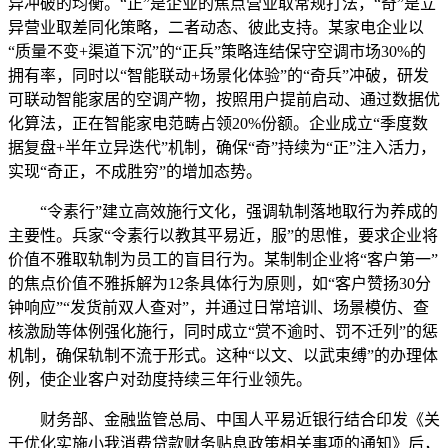
异冲破的均衡。“正”是企业的焦点营业取常规打法，“奇”是立
异营业取差同化策略，二者动态、彼此支持。某家电企业以
“质量不变+渠道下沉”的“正兵”策略连结保守空调市场30%的
拥有率，同时以“智能联动+场景化体验”的“奇兵”冲破，研发
可联动智能家居的空调产物，按照用户提前启动、通过数据优
化算法，正在智能家电范畴占领20%份额。企业成立“季度数
据复盘+半年立异迭代”机制，确保“奇”持续为“正”注入活力，
实现“奇正，不成胜穷”的增加态势。
“令素行”建立高效施行文化，强调轨制落地取行为养成的
主要性。兵家“令素行以教其平易近，服”的思惟，要求企业将
价值不雅取轨制为员工的盲目行为。某制制企业将“客户第一”
的焦点价值不雅拆解为12条具体行为原则，如“客户赞扬30分
钟响应”“发货前双人查对”，并通过日常培训、场景模仿、查
核激励等体例强化施行，同时成立“赏不逾时、罚不迁列”的惩
机制，确保轨制不流于形式。这种“以文、以武束缚”的办理体
例，使企业客户对劲度持续三年行业领先。
财务部、金融监管总局、中国人平易近银行结合印发《关
于优化实施小我消费贷款财务贴息政策相关事项的通知》后，