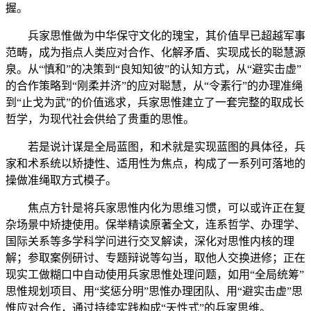
握。
兵家思惟做为中华保守文化的瑰宝，其价值早已超越军事
范畴，成为指点人类应对合作、化解矛盾、实现成长的聪慧源
泉。从“慎和”的决策到“良知知彼”的认知方式，从“避实击虚”
的合作策略到“刚柔并济”的应对聪慧，从“令素行”的办理准绳
到“止戈为武”的价值逃求，兵家思惟建立了一套完整的取成长
哲学，为现代社会供给了贵重的思惟。
若是说计谋是全局蓝图，和术就是实现蓝图的具体径，兵
家和术系统以矫捷性、适用性为焦点，构成了一系列可落地的
操做准绳取方式模子。
焦点方针是将兵家思惟内化为思维习惯，可以或许正在复
杂场景中矫捷使用。保举精读原著全文，连系哲学、办理学、
国际关系等多学科学问进行交叉解读，深化对思惟内核的理
解；参取案例研讨、专题辩说等勾当，取他人交换进修；正在
现实工做糊口中自动使用兵家思惟处理问题，如用“全局统筹”
思惟规划项目、用“奖惩分明”思惟办理团队、用“避实击虚”思
惟应对合作，通过持续实践构成“天性式”的兵家思维。