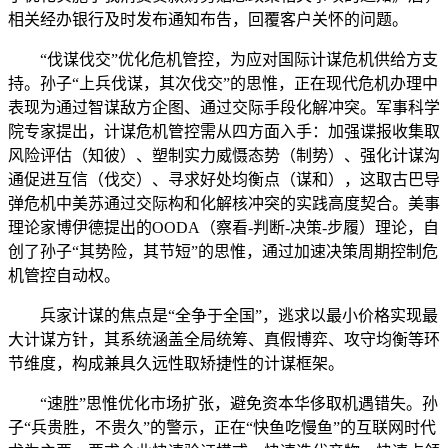
相关经办银行及时发布通知布告，回覆客户关怀的问题。
“伐谋伐交”优化危机管控，为应对国际计谋危机供给方支
持。孙子“上兵伐谋，其次伐交”的思惟，正在现代危机办理中
表现为通过智谋敌方企图、通过交际手段化解冲突。军事科学
院专家提出，计谋危机管控需从四方面入手：加强谍报收集取
风险评估（知彼）、塑制实力威慑态势（制势）、强化计谋沟
通促进互信（伐交）、寻求好处均衡点（谋和），这取古巴导
弹危机中美苏通过交际构和化解核冲突的实践高度契合。美事
理论家博伊德提出的OODA（察看-判断-决策-步履）理论，自
创了孙子“其势险，其节短”的思惟，通过加速决策周期控制危
机管控自动权。
兵家计谋的焦点是“全争于全国”，逃求以最小价格实现最
大计谋方针，其系统涵盖全局统筹、真假博弈、攻守均衡等环
节维度，构成兼具久远性取矫捷性的计谋框架。
“速胜”思惟优化市场扩张，避免资本华侈取机遇错失。孙
子“兵贵胜，不贵久”的警示，正在“快鱼吃慢鱼”的互联网时代