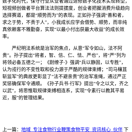
数字化时代，保守行业从业者通过进修数字化技术实现转型，
短视频创做者平台算法法则提拔度，创业者把握消费升级趋向
选择赛道，都是“顺势而为”的表现。正如孙子强调“善和者，
求之于势，不责于人”，小我成长应学会借势、顺势，而非纯
真依赖客不雅勤奋，实现“以最小付出获最大收益”的成长效
率。
严纪明法系统是治军的焦点，从意“军令如山，法不阿
贵”。孙子提出“将者，智、信、仁、怯、严也”，将“严”列为
将领必备五德之一；《尉缭子·》强调“兵以静固，以专胜”，
认为戎行的不变性取和役力源于严酷的规律束缚；“司马穰苴
斩监军”的典故更彰显了“法不避亲贵”的治军准绳，通过严正
奖惩确保军令通顺。《孙子兵书·行军》提出“令之以文，齐之
以武”，将思惟取规律束缚相连系，实现“令素行以教其平易
近，服”的管理结果。
上一篇：
地域_专注食物行业鞭策食物平安_资讯核心_伙伴
下