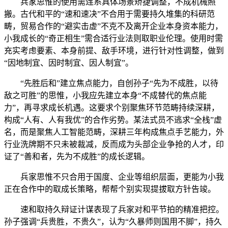
兵家思惟的使用需连系具体场景矫捷调整，不成机械照
搬。古代和平的“速和速决”不合用于需要持久堆集的科研范
畴，贸易合作的“避实击虚”不克不及离开企业本身资本能力，
小我成长的“奇正相生”需合适行业法则取职业伦理。使用时需
充实考虑要素、本身前提、敌手环境，进行针对性调整，做到
“因地制宜、因时制宜、因人制宜”。
“先胜后和”建立焦点能力，自创孙子“先为不成胜，以待
敌之可胜”的思惟，小我应先建立本身“不成替代的焦点能
力”，再寻求成长机遇。这要求个别聚焦环节范畴持续深耕，
构成“人有、人有我优”的合作劣势。某法式员不逃求“全栈”虚
名，而是聚焦人工智能范畴，深耕三年构成焦点手艺能力，外
行业洗牌期不只未被裁减，反而成为头部企业争抢的人才，印
证了“善和者，先为不成胜”的成长逻辑。
兵家思惟不只合用于国度、企业等组织层面，更能为小我
正在合作中的取成长策略，帮帮个别实现提拔取方针告竣。
速和取持久辩证计谋表现了兵家对和平节拍的精准把控。
孙子强调“兵贵胜，不贵久”，认为“久暴师则国用不脚”，持久