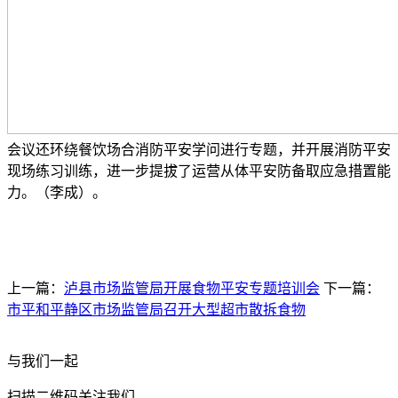
会议还环绕餐饮场合消防平安学问进行专题，并开展消防平安
现场练习训练，进一步提拔了运营从体平安防备取应急措置能
力。（李成）。
上一篇：
泸县市场监管局开展食物平安专题培训会
下一篇：
市平和平静区市场监管局召开大型超市散拆食物
与我们一起
扫描二维码关注我们