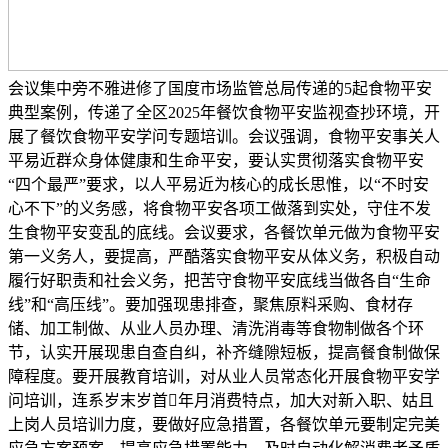
会议集中旁不雅进修了国度市场监管总局传递的5起食物平安
典型案例，传递了全区2025年餐饮食物平安监视查抄环境，开
展了餐饮食物平安学问专题培训。会议强调，食物平安事关人
平易近群众身体健康和生命平安，要认实贯彻落实食物平安
“四个最严”要求，以人平易近为核心的成长思惟，以“不时安
心不下”的义务感，将食物平安各项工做落到实处，守住不发
生食物平安变乱的底线。会议要求，各餐饮单元做为食物平安
第一义务人，要提高，严酷落实食物平安从体义务，积极自动
履行好职责和社会义务，把苦守食物平安底线当做各自“生命
线”和“高压线”。要加强现患排查，聚焦原料采购、食材存
储、加工制做、从业人员办理、清洗消毒等食物制做各个环
节，认实开展现患自查自纠，补齐缝隙短板，提高餐食制做保
障程度。要开展教育培训，对从业人员常态化开展食物平安学
问培训，连系岁末岁首年月消费特点，加大对新入职、姑且
上岗人员培训力度，要做好应急措置，各餐饮单元要制定完美