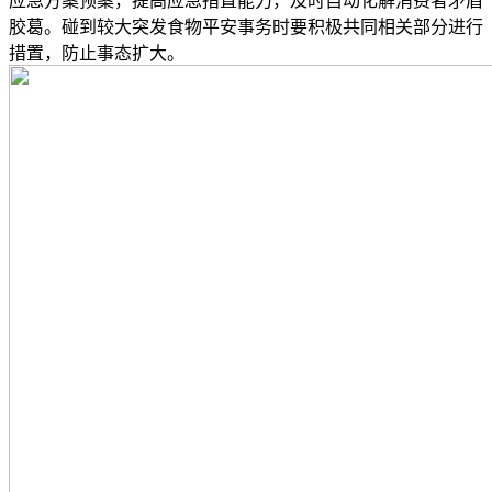
应急方案预案，提高应急措置能力，及时自动化解消费者矛盾
胶葛。碰到较大突发食物平安事务时要积极共同相关部分进行
措置，防止事态扩大。