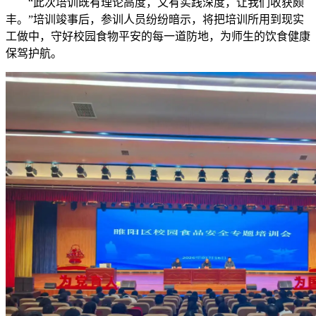
“此次培训既有理论高度，又有实践深度，让我们收获颇
丰。”培训竣事后，参训人员纷纷暗示，将把培训所用到现实
工做中，守好校园食物平安的每一道防地，为师生的饮食健康
保驾护航。