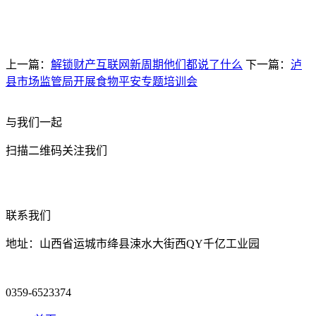
上一篇：
解锁财产互联网新周期他们都说了什么
下一篇：
泸
县市场监管局开展食物平安专题培训会
与我们一起
扫描二维码关注我们
联系我们
地址：山西省运城市绛县涑水大街西QY千亿工业园
0359-6523374