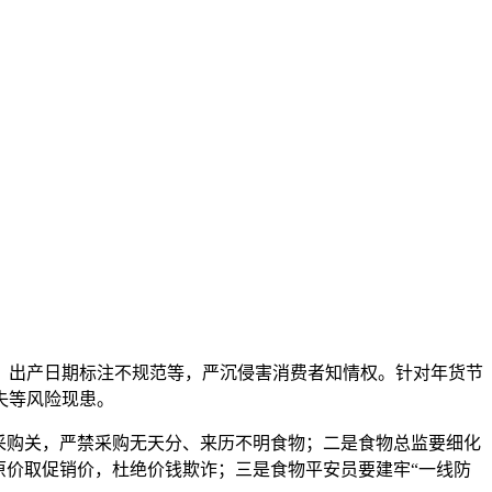
出产日期标注不规范等，严沉侵害消费者知情权。针对年货节
失等风险现患。
采购关，严禁采购无天分、来历不明食物；二是食物总监要细化
原价取促销价，杜绝价钱欺诈；三是食物平安员要建牢“一线防