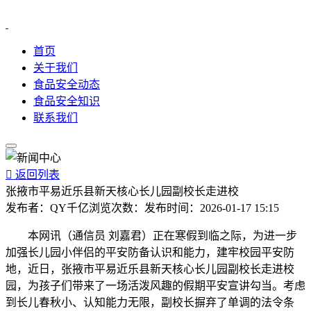
首页
关于我们
食品安全动态
食品安全知识
联系我们

返回列表
张掖市平易近乐县新天核心长儿园副校长走进校
发布者：
QY千亿
浏览次数：
发布时间：
2026-01-17 15:15
本网讯（通信员 刘嘉君）正在寒假到临之际，为进一步
加强长儿园小伴侣的平安防备认识和能力，建牢校园平安防
地，近日，张掖市平易近乐县新天核心长儿园副校长走进校
园，为孩子们带来了一场活泼风趣的假期平安宣讲勾当。考虑
到长儿春秋小、认知能力无限，副校长摒弃了单调的法令条