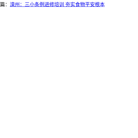
篇：
滦州：三小条例进修培训 夯实食物平安根本