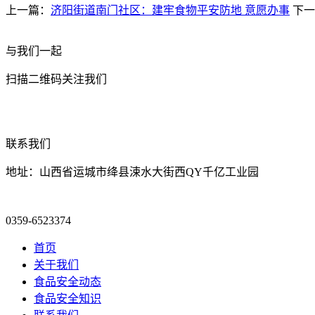
上一篇：
济阳街道南门社区：建牢食物平安防地 意愿办事
下一
与我们一起
扫描二维码关注我们
联系我们
地址：山西省运城市绛县涑水大街西QY千亿工业园
0359-6523374
首页
关于我们
食品安全动态
食品安全知识