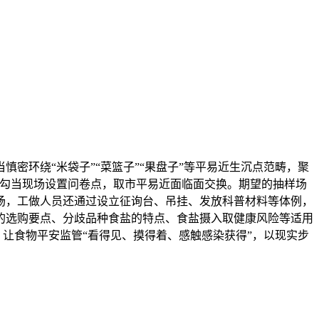
当慎密环绕“米袋子”“菜篮子”“果盘子”等平易近生沉点范畴，聚
在勾当现场设置问卷点，取市平易近面临面交换。期望的抽样场
场，工做人员还通过设立征询台、吊挂、发放科普材料等体例，
的选购要点、分歧品种食盐的特点、食盐摄入取健康风险等适用
，让食物平安监管“看得见、摸得着、感触感染获得”，以现实步