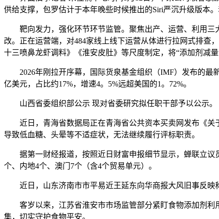
供给支撑，包罗估计于本年晚些时候推出的Siri严沉升级版本
靶向发力，强化环节环节监管。聚焦出产、运营、利用三大环
改。正在运营端，对484家线上线下运营从体进行拉网式排查
十三喷鼻龙虾调料》《淮安皮肚》等尺度制定，将“添加剂减量
2026年刚拉开序幕，国际货泉基金组织（IMF）发布的最新《
亿美元，占比约17%，增速4。5%远超美国的1。72%。
山西省委组织部公示 现对省委研究拟任职干部予以公示。 刘
近日，青海省数据局正在青海省公共资本买卖网发布《关于4
导致低血糖、头晕等不适症状，无法继续履行评标职责。
据第一财经报道，按照近日财富申报细节显示，蝉联立议员的霍
个、内地4个、澳门7个（含4个贸易单元）。
近日，山东济南市市平易近王延东向华商报大风旧事反映称，
客岁以来，江苏省淮安市市场监管部分紧盯食物添加剂利用
集，切实守护食物平安。