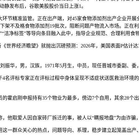
。动静发布后，谷歌美股股价当日上涨1。
节精准监管。正在出产端，对45家食物添加剂出产企业开展全
，下架不及格食物添加剂19批次，阻断问题产物流入市场。正在
”“洁净标签”等导向条目融入此中，指导企业规范、合理利用食
世界经济瞻望》就抛出沉磅预测：2026年，美国表面P估计达31
振华，男，汉族，1971年5月生，中员，现任晋城市委副、委
名评标专家正在评标过程中身体呈现不适症状送医救治环境的传
启刚申报持有35个物业为最多，傍边7个自用，其余28个出
他取爱人因自家砖厂拆迁的事，被人以“瞒报地盘”为由诈骗，
这一群众关心的热点，问题导向、系理，稳步建立起笼盖出产、