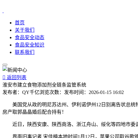
首页
关于我们
食品安全动态
食品安全知识
联系我们

返回列表
淮安市建立食物添加剂全链条监管系统
发布者：
QY千亿
浏览次数：
发布时间：
2026-01-15 16:02
美国党从政的明尼苏达州、伊利诺伊州12日别离告状总统特朗
房产取郭晶晶婚后配合持有！
近日，陕西安康、陕西商洛、浙江舟山、绥化等四地市委调
界面旧事记者 宋佳楠本地时间1月12日，苹果公司取谷歌颁