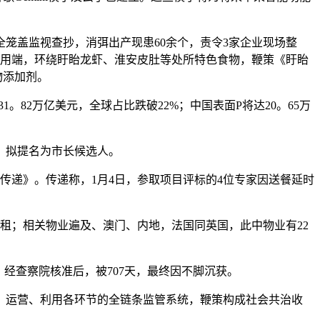
笼盖监视查抄，消弭出产现患60余个，责令3家企业现场整
利用端，环绕盱眙龙虾、淮安皮肚等处所特色食物，鞭策《盱眙
物添加剂。
。82万亿美元，全球占比跌破22%；中国表面P将达20。65万
，拟提名为市长候选人。
递》。传递称，1月4日，参取项目评标的4位专家因送餐延时
租；相关物业遍及、澳门、内地，法国同英国，此中物业有22
经查察院核准后，被707天，最终因不脚沉获。
运营、利用各环节的全链条监管系统，鞭策构成社会共治收