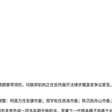
普带领的，均联邦机构正在处所展开法律步履激发争议甚至。35套
整：柯昌万任安康市委；周宇松任商洛市委；陈沉担舟山市委
布发表告竣一项多年期合做和谈，苹果下一代根本模子将基于谷歌