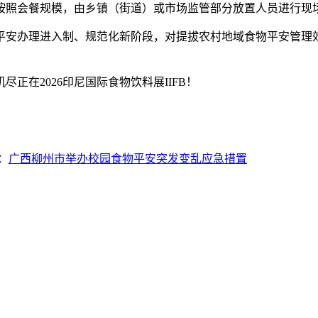
按照会餐规模，由乡镇（街道）或市场监管部分放置人员进行现
安办理进入制、规范化新阶段，对提拔农村地域食物平安管理效
在2026印尼国际食物饮料展IIFB！
：
广西柳州市举办校园食物平安突发变乱应急措置