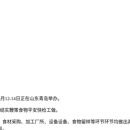
月12-14日正在山东青岛举办。
局结实鞭策食物平安快检工做。
食材采购、加工厂所、设备设备、食物留样等环节环节均做出具
尚。