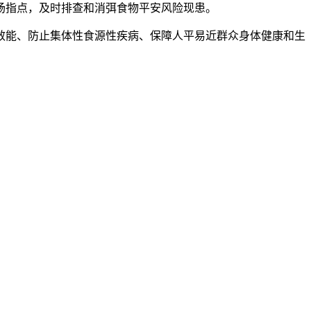
场指点，及时排查和消弭食物平安风险现患。
能、防止集体性食源性疾病、保障人平易近群众身体健康和生