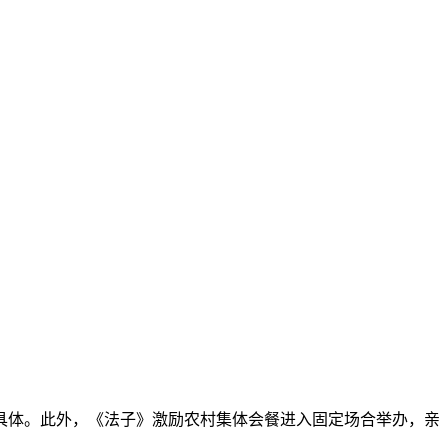
体。此外，《法子》激励农村集体会餐进入固定场合举办，亲