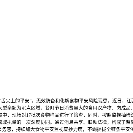
舌尖上的平安”，无效防备和化解食物平安风险现患，近日，江
大型商超为沉点区域，紧盯节日消费量大的食用农产物、肉成品
中，现场对17批次食物样品进行了筛查，同时，按照监视抽检
管取执量的一次深度协同。通过消息共享、联动法律，构成了监
的义务感，持续加大食物平安监视查抄力度，不竭提拔全链条平安