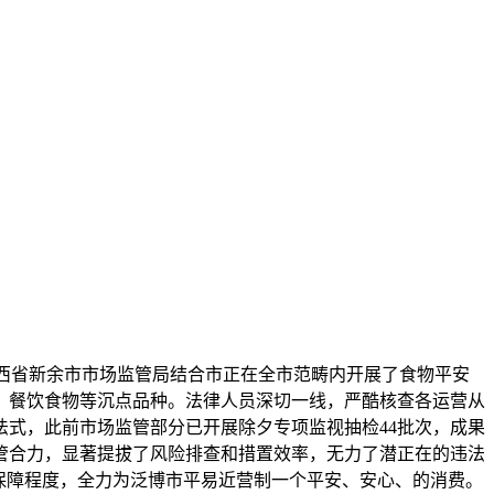
西省新余市市场监管局结合市正在全市范畴内开展了食物平安
、餐饮食物等沉点品种。法律人员深切一线，严酷核查各运营从
法式，此前市场监管部分已开展除夕专项监视抽检44批次，成果
管合力，显著提拔了风险排查和措置效率，无力了潜正在的违法
保障程度，全力为泛博市平易近营制一个平安、安心、的消费。