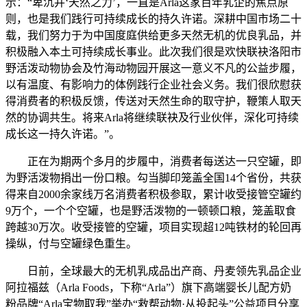
示：“卑沉并‘天然之力’，一直是Arla这家百年乳企的焦点原
则，也是我们践行可持续成长的持久许诺。深耕中国市场二十
载，我们努力于为中国度庭供给更多天然无机的优良乳品，并
积极融入本土可持续成长事业。此次我们很是欢快联袂洛阳市
野活泼动物协会及竹海动物园开展这一意义不凡的公益步履，
以有温度、有影响力的体例践行企业社会义务。我们很欣慰获
得消费者的积极反馈，传送对天然生命的取守护，鞭策人取天
然的协调共生。将来Arla将继续联袂及行业伙伴，深化可持续
成长这一持久许诺。”。
正在为期两个多月的步履中，消费者每送达一只空罐，即
为野活泼物捐出一份口粮。勾当脚印笼盖全国14个省份，共获
得来自2000余家线万名消费者积极参取，累计收受接管空罐约
9万个，一个个空罐，也是野活泼物的一顿顿口粮，笼盖取食
跨越30万次。收受接管的空罐，项目实现超12吨铁材的轮回再
操纵，付与空罐绿色重生。
日前，全球最大的无机乳成品出产商、丹麦领先乳品企业
阿拉福兹（Arla Foods，下称“Arla”）旗下高端婴长儿配方奶
粉品牌“Arla宝物取我”举办“救帮动物·从投起头”公益项目分享