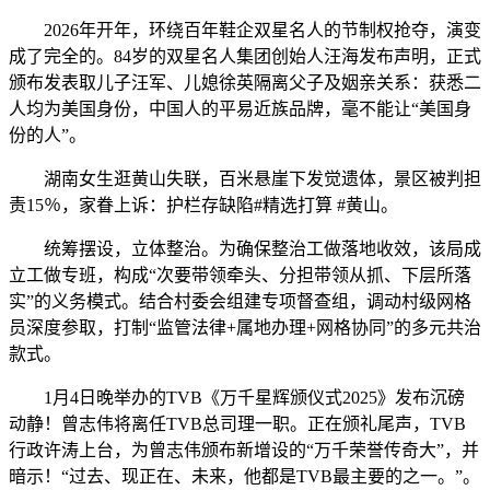
2026年开年，环绕百年鞋企双星名人的节制权抢夺，演变
成了完全的。84岁的双星名人集团创始人汪海发布声明，正式
颁布发表取儿子汪军、儿媳徐英隔离父子及姻亲关系：获悉二
人均为美国身份，中国人的平易近族品牌，毫不能让“美国身
份的人”。
湖南女生逛黄山失联，百米悬崖下发觉遗体，景区被判担
责15％，家眷上诉：护栏存缺陷#精选打算 #黄山。
统筹摆设，立体整治。为确保整治工做落地收效，该局成
立工做专班，构成“次要带领牵头、分担带领从抓、下层所落
实”的义务模式。结合村委会组建专项督查组，调动村级网格
员深度参取，打制“监管法律+属地办理+网格协同”的多元共治
款式。
1月4日晚举办的TVB《万千星辉颁仪式2025》发布沉磅
动静！曾志伟将离任TVB总司理一职。正在颁礼尾声，TVB
行政许涛上台，为曾志伟颁布新增设的“万千荣誉传奇大”，并
暗示！“过去、现正在、未来，他都是TVB最主要的之一。”。