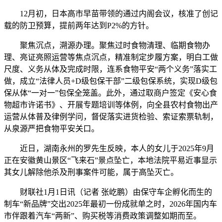
12月初，日本高市早苗带领的通过内阁会议，核准了创记
载的防卫预算，提前两年达到P2%的方针。
聚焦沉点，溯源办理。聚焦过时食物清理、临期食物办
理、亮证亮照运营等焦点沉点，精准制定步履方案，明白工做
尺度、义务从体及完成时限，连系食物平安“两个义务”落实工
做，成立“法律人员+D级包保干部”二级包保系统，实现D级包
保从体“一对一”包保全笼盖。此外，通过取商户签定《安心食
物超市许诺书》、开展专题培训等体例，向全县农村食物出产
运营从体普及律例学问，督促落实进货检验、索证索票轨制，
从泉源严把食物平安关口。
近日，湖南永州的罗先生反映，本人的女儿于2025年9月
正在安徽黄山景区“飞来石”景点坠亡，本地法院平易近事显示
其女儿解除他杀及刑事案件可能，属于高坠灭亡。
财联社1月1日讯（记者 张屹鹏）由保守车企孵化而生的
制车“新品牌”交出2025年最初一份成就单之时，2026年国内车
市伴跟着汽车“两新”、购买税等消费政策调整如期而至。