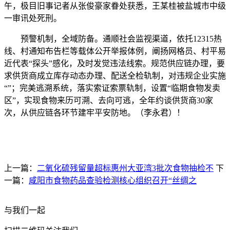
午，极目旧事记者从张俊豪家眷处获悉，王某桂被盐城市中级
一审讯处死刑。
预警机制，全域防备。通顺社会监视渠道，依托12315热
线、村通知布告栏等载体公开举报体例，阐扬网格员、村平易
近代表“探头”感化，及时发觉违法线索。规范供应链办理，要
求供货商成立库存动态办理、配送全检轨制，对违规企业实施
“”；完美逃溯系统，落实索证索票轨制，设置“临期食物发卖
区”，实现食物来历可溯、去向可逃，全年约谈供货商30家
次，从供应链各环节建牢平安防地。（李永君）！
上一篇：
二氧化硫残留量超标惠州大亚湾3批次食物抽检不
下
一篇：
咸阳市食物药品查验检测核心组织召开“丝绸之
与我们一起