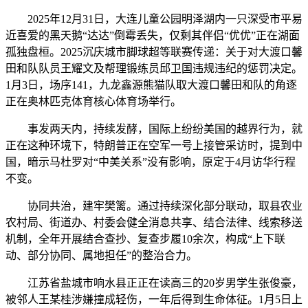
2025年12月31日，大连儿童公园明泽湖内一只深受市平易
近喜爱的黑天鹅“达达”倒霉丢失，仅剩其伴侣“优优”正在湖面
孤独盘桓。2025沉庆城市脚球超等联赛传递：关于对大渡口馨
田和队队员王耀文及帮理锻练员邱卫国违规违纪的惩罚决定。
1月3日，场序141，九龙鑫源熊猫队取大渡口馨田和队的角逐
正在奥林匹克体育核心体育场举行。
事发两天内，持续发酵，国际上纷纷美国的越界行为，就
正在这种环境下，特朗普正在空军一号上接管采访时，提到中
国，暗示马杜罗对“中美关系”没有影响，原定于4月访华行程
不变。
协同共治，建牢樊篱。通过持续深化部分联动，取县农业
农村局、街道办、村委会健全消息共享、结合法律、线索移送
机制，全年开展结合查抄、复查步履10余次，构成“上下联
动、部分协同、属地担任”的整治合力。
江苏省盐城市响水县正正在读高三的20岁男学生张俊豪，
被邻人王某桂涉嫌撞成轻伤，一年后得到生命体征。1月5日上