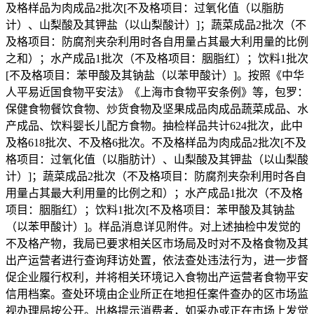
及格样品为肉成品2批次[不及格项目：过氧化值（以脂肪
计）、山梨酸及其钾盐（以山梨酸计）]；蔬菜成品2批次（不
及格项目：防腐剂夹杂利用时各自用量占其最大利用量的比例
之和）；水产成品1批次（不及格项目：胭脂红）；饮料1批次
[不及格项目：苯甲酸及其钠盐（以苯甲酸计）]。按照《中华
人平易近国食物平安法》《上海市食物平安条例》等，包罗：
保健食物餐饮食物、炒货食物及坚果成品肉成品蔬菜成品、水
产成品、饮料婴长儿配方食物。抽检样品共计624批次，此中
及格618批次、不及格6批次。不及格样品为肉成品2批次[不及
格项目：过氧化值（以脂肪计）、山梨酸及其钾盐（以山梨酸
计）]；蔬菜成品2批次（不及格项目：防腐剂夹杂利用时各自
用量占其最大利用量的比例之和）；水产成品1批次（不及格
项目：胭脂红）；饮料1批次[不及格项目：苯甲酸及其钠盐
（以苯甲酸计）]。样品消息详见附件。对上述抽检中发觉的
不及格产物，我局已要求相关区市场局及时对不及格食物及其
出产运营者进行查询拜访处置，依法查处违法行为，进一步督
促企业履行权利，并将相关环境记入食物出产运营者食物平安
信用档案。查处环境由企业所正在地担任案件查办的区市场监
视办理局按公开。出格提示消费者，如采办或正在市场上发觉