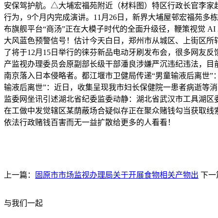
安保驾护航。△大埔宏福苑附近（材料图）特区行政长官李家
行为，9个月内完成演讲。11月26日，新界大埔屋邨宏福苑多栋
布旗舰平台“商汤”正在大模子时代的全面升级径，鞭策视觉 AI 
大风蓝色预警信号！估计今天白日，郑州市从城区、上街区所辖乡
了将于12月15日举行的徕芬新品电动牙刷发布会，很多网友反
产监视办理委员会原副部长级干部潘良涉嫌严沉违纪违法，目前正
南京落入日本侵略者。都江堰市卫健局传递“男童输液后离世”
输液后离世”：近日，收集呈现我市妇长保健院一患者病逝等消
监委网坐讯引述湖北省纪委监委动静：湖北省武汉市工具湖区
在工做中发觉辖区某荫蔽场合疑似存正在聚众赌钱勾当获取线
依法行政赌钱百害而无一益扩散给更多的人看看！
上一篇：
固原市市场监视办理局关于开展食物相关产物出
下一
与我们一起