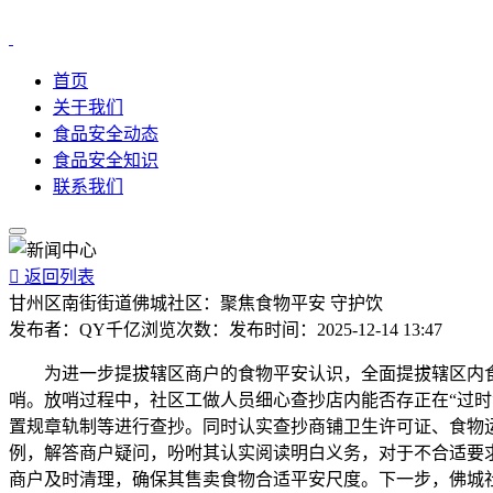
首页
关于我们
食品安全动态
食品安全知识
联系我们

返回列表
甘州区南街街道佛城社区：聚焦食物平安 守护饮
发布者：
QY千亿
浏览次数：
发布时间：
2025-12-14 13:47
为进一步提拔辖区商户的食物平安认识，全面提拔辖区内食
哨。放哨过程中，社区工做人员细心查抄店内能否存正在“过时
置规章轨制等进行查抄。同时认实查抄商铺卫生许可证、食物
例，解答商户疑问，吩咐其认实阅读明白义务，对于不合适要
商户及时清理，确保其售卖食物合适平安尺度。下一步，佛城