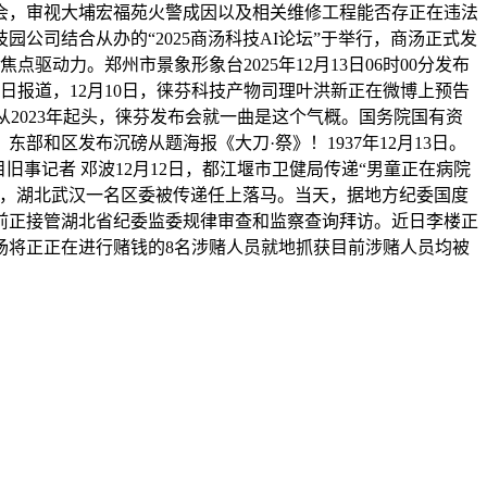
会，审视大埔宏福苑火警成因以及相关维修工程能否存正在违法
园公司结合从办的“2025商汤科技AI论坛”于举行，商汤正式发
驱动力。郑州市景象形象台2025年12月13日06时00分发布
日报道，12月10日，徕芬科技产物司理叶洪新正在微博上预告
从2023年起头，徕芬发布会就一曲是这个气概。国务院国有资
和区发布沉磅从题海报《大刀·祭》！1937年12月13日。
事记者 邓波12月12日，都江堰市卫健局传递“男童正在病院
日，湖北武汉一名区委被传递任上落马。当天，据地方纪委国度
前正接管湖北省纪委监委规律审查和监察查询拜访。近日李楼正
场将正正在进行赌钱的8名涉赌人员就地抓获目前涉赌人员均被