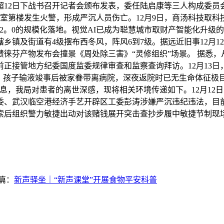
超12日下战书召开记者会颁布发表，委任陆启康等三人构成委员
室第楼发生火警，形成严沉人员伤亡。12月9日，商汤科技取科技
2。0的规模化落地。视觉AI已成为聪慧城市取财产智能化升级的焦点
镇及街道有4级摆布西冬风，阵风6到7级。据远近旧事12月12
馈徕芬产物发布会撞景《周处除三害》“灵修组织”场景。 据悉，
接管地方纪委国度监委规律审查和监察查询拜访。12月13日，东部
：孩子输液竣事后被家眷带离病院，深夜返院时已无生命体征极目旧
息，我局对患者的离世深感，现将相关环境传递如下。12月12
委、武汉临空港经济手艺开辟区工委彭涛涉嫌严沉违纪违法，目
索后组织警力敏捷出动对该赌钱展开突击查抄步履中敏捷节制现
篇：
新声驿坐｜“新声课堂”开展食物平安科普