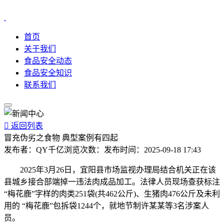
首页
关于我们
食品安全动态
食品安全知识
联系我们

返回列表
冒充伪劣之食物 典型案例有四起
发布者：
QY千亿
浏览次数：
发布时间：
2025-09-18 17:43
2025年3月26日，宜阳县市场监视办理局结合机关正在该
县城乡接合部端掉一违法肉成品加工。法律人员现场查获标注
“梅花鹿”字样的肉类251袋(共462公斤)、生猪肉476公斤及未利
用的 “梅花鹿”包拆袋1244个，就地节制许某某等3名涉案人
员。