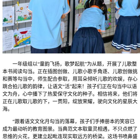
一年级组以“童韵飞扬，歌梦起航”为从题，开展了儿歌整
本书阅读勾当。正在插图创做、儿歌小歌手角逐、儿歌创做挑
和赛等勾当中，师生配合参取，用耳朵倾听儿歌的欢娱，存心
跳合拍儿歌的韵律，让语文“活”起来！孩子们正在勾当中以语
文为舟，心中播下了热爱保守文化的种子。相信将来，他们将
正在儿歌取儿歌的下，一贯阳，绽放荣耀，驶向文化的星辰大
海。
“跟着语文文化月勾当的落幕，孩子们手捧册本的笑容已
成为最动听的教育图景。当典范文本取童灵相遇，不只点燃了
思维的火花，更建立起毗连现实取远方的桥梁。这场书喷鼻盛