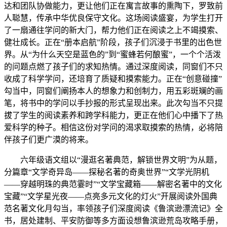
达和团队协做能力，更让他们正在寓言故事的熏陶下，罗致前
人聪慧，传承中华优良保守文化。这场阅读盛宴，为学生打开
了一扇通往学问的新大门，帮力他们正在阅读之上不竭摸索、
健壮成长。正在“册本启航”阶段，孩子们沉浸于书里的出色世
界。从“为什么天空是蓝色的”到“蜜蜂若何酿蜜”，一个个活泼
的问题点燃了孩子们的求知热情。通过深度阅读，同窗们不只
收成了科学学问，还培育了质疑和摸索能力。正在“创意碰撞”
勾当中，同窗们阐扬本人的想象力和创制力，用五彩斑斓的画
笔，将书中的学问以手抄报的形式呈现出来。此次勾当不只提
拔了学生的阅读素养和跨学科能力，更正在他们心中播下了热
爱科学的种子。相信这份对学问的渴求取摸索的热情，必将陪
伴孩子们更广漠的将来。
六年级语文组以“漫逛名著典范，解锁世界文明”为从题，
分篇章“文学奇异岛——探秘名著的奇奥世界”“文学光阴机
——穿越明珠的典范霎时”“文学宝藏箱——解密名著中的文化
宝藏”“文学星光夜——点亮多元文化的灯火”开展阅读外国典
范名著文化月勾当，率领孩子们深度阅读《鲁滨逊漂流记》全
书，居处建制、平安防御等多方面设想鲁滨逊荒岛攻略手册，