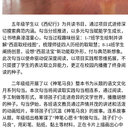
五年级学生以《西纪行》为共读书目，通过项目式进修深
切摸索典范内涵。勾当分班推进，以多元勾当赋能学生成长，
让书喷鼻浸湿童心，勾当过程趣味纷呈：1-7班学生绘制并讲
解“西逛取经线图”，梳理师徒四人历经的取聪慧；8-14班学生
阐扬创意，设想“西逛法宝”新功能取外形，付与典范新想象。
此次勾当以使命驱动促深度阅读，以项目实践帮思维拓展，不
只提拔了学生的表达取立异能力，更正在校园内播撒了终身阅
读的种子。
二年级组开展了以《神笔马良》整本书为从题的语文文化
月系列勾当。本次勾当将阅读取实践勾当相连系，通过阅读、
手工制做等形式，率领孩子们走进奇异的文学世界，播撒胡想
的种子。勾当伊始，各班语文教员通过声情并茂的讲述和活泼
的动画短片，率领孩子们沉温《神笔马良》的故事。连系故事
从题，年级组出格筹谋了“神笔心愿卡”制做勾当。孩子们“小
马良”，用彩笔、贴纸、黏土等材料，正在卡片上描画出心中