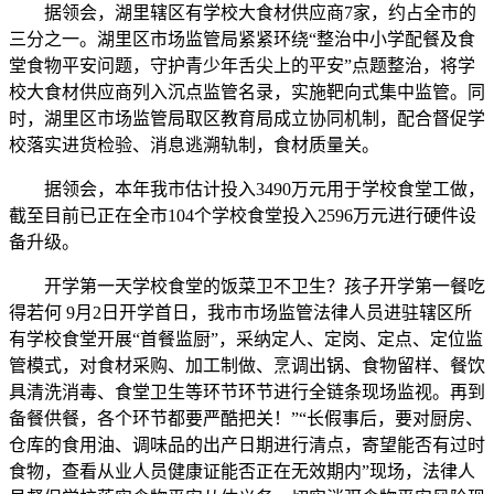
据领会，湖里辖区有学校大食材供应商7家，约占全市的
三分之一。湖里区市场监管局紧紧环绕“整治中小学配餐及食
堂食物平安问题，守护青少年舌尖上的平安”点题整治，将学
校大食材供应商列入沉点监管名录，实施靶向式集中监管。同
时，湖里区市场监管局取区教育局成立协同机制，配合督促学
校落实进货检验、消息逃溯轨制，食材质量关。
据领会，本年我市估计投入3490万元用于学校食堂工做，
截至目前已正在全市104个学校食堂投入2596万元进行硬件设
备升级。
开学第一天学校食堂的饭菜卫不卫生？孩子开学第一餐吃
得若何 9月2日开学首日，我市市场监管法律人员进驻辖区所
有学校食堂开展“首餐监厨”，采纳定人、定岗、定点、定位监
管模式，对食材采购、加工制做、烹调出锅、食物留样、餐饮
具清洗消毒、食堂卫生等环节环节进行全链条现场监视。再到
备餐供餐，各个环节都要严酷把关！”“长假事后，要对厨房、
仓库的食用油、调味品的出产日期进行清点，寄望能否有过时
食物，查看从业人员健康证能否正在无效期内”现场，法律人