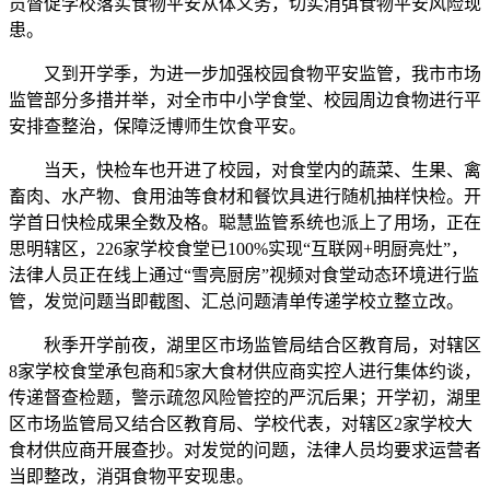
员督促学校落实食物平安从体义务，切实消弭食物平安风险现
患。
又到开学季，为进一步加强校园食物平安监管，我市市场
监管部分多措并举，对全市中小学食堂、校园周边食物进行平
安排查整治，保障泛博师生饮食平安。
当天，快检车也开进了校园，对食堂内的蔬菜、生果、禽
畜肉、水产物、食用油等食材和餐饮具进行随机抽样快检。开
学首日快检成果全数及格。聪慧监管系统也派上了用场，正在
思明辖区，226家学校食堂已100%实现“互联网+明厨亮灶”，
法律人员正在线上通过“雪亮厨房”视频对食堂动态环境进行监
管，发觉问题当即截图、汇总问题清单传递学校立整立改。
秋季开学前夜，湖里区市场监管局结合区教育局，对辖区
8家学校食堂承包商和5家大食材供应商实控人进行集体约谈，
传递督查检题，警示疏忽风险管控的严沉后果；开学初，湖里
区市场监管局又结合区教育局、学校代表，对辖区2家学校大
食材供应商开展查抄。对发觉的问题，法律人员均要求运营者
当即整改，消弭食物平安现患。