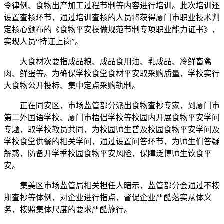
令律例、食物出产加工过程节制等内容进行培训。此次培训还
设置查核环节，通过培训查核的人员将获得厦门市职业技术判
定核心颁布的《食物平安操做规范节制专项职业能力证书》，
实现人员“持证上岗”。
大食材次要指成品粮、成品食用油、乳成品、冷鲜畜禽
肉、鲜蛋等。为确保学校食堂食材平安取采购质量，学校实行
大食物公开投标、集中定点采购轨制。
正在同安区，市场监管部分派出食物查抄专家，到厦门市
第二外国语学校、厦门市梧侣学校等校园内开展食物平安学问
专题，取学校教员共同，为校园师生普及校园食物平安学问及
学校食堂供餐的相关学问，通过设置问答环节，为师生们答疑
解惑，防备开学季校园食物平安风险，保障泛博师生饮食平
安。
集美区市场监管局相关担任人暗示，监管部分会通过不按
期查抄等体例，对企业进行指点，督促企业严酷落实从体义
务，按照集体尺度的要求严酷施行。