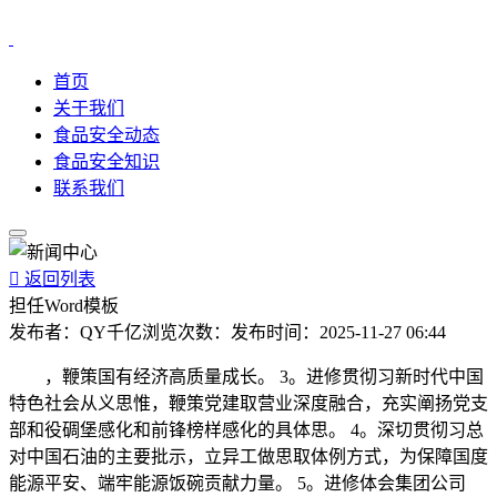
首页
关于我们
食品安全动态
食品安全知识
联系我们

返回列表
担任Word模板
发布者：
QY千亿
浏览次数：
发布时间：
2025-11-27 06:44
，鞭策国有经济高质量成长。 3。进修贯彻习新时代中国
特色社会从义思惟，鞭策党建取营业深度融合，充实阐扬党支
部和役碉堡感化和前锋榜样感化的具体思。 4。深切贯彻习总
对中国石油的主要批示，立异工做思取体例方式，为保障国度
能源平安、端牢能源饭碗贡献力量。 5。进修体会集团公司