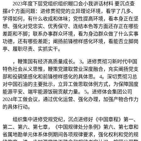
2023年度下层党组织组织糊口会小我讲话材料 要沉点查
摆4个方面问题：进修贯彻党的立异理论环境，看学了几多、
学得如何，有什么收成和体味；党性提高环境，看本身正在坚
想、强化对党忠实、优秀保守、连结本色等方面还存正在哪些
差距和不脚；联系办事群众环境，看为身边群众做了什么实事
功德，还有哪些差距；阐扬前锋榜样感化环境，看能否立脚岗
亭、履职尽责、实抓实干。
，鞭策国有经济高质量成长。 3。进修贯彻习新时代中国
特色社会从义思惟，鞭策党建取营业深度融合，充实阐扬党支
部和役碉堡感化和前锋榜样感化的具体思。 4。深切贯彻习总
对中国石油的主要批示，立异工做思取体例方式，为保障国度
能源平安、端牢能源饭碗贡献力量。 5。进修体会集团公司
2024年工做会议，通过优化运营、强化办理，加强产物合作力
的具体行动。
组织集中进修党规党纪，沉点进修好《中国章程》第一、
第二、第六、第七章，《中国规律处分条例》第六、第七章和
省属地勘单元体系体例期间各项规律要求，强化权利和党的规