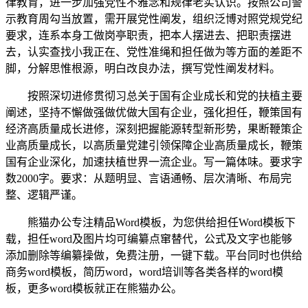
律教育，进一步加强党性不雅念和规律老实认识。按照公司警
示教育周勾当放置，需开展党性阐发，组织泛博对照党规党纪
要求，连系本身工做岗亭职责，把本人摆进去、把职责摆进
去，认实查找小我正在、党性准绳和担任做为等方面的差距不
脚，分解思惟根源，明白改良办法，撰写党性阐发材料。
按照深切进修贯彻习总关于国有企业成长和党的扶植主要
阐述，坚持不懈做强做优做大国有企业，强化担任，鞭策国有
经济高质量成长进修，深刻把握能源转型新形势，果断鞭策企
业高质量成长，以高质量党建引领保障企业高质量成长，鞭策
国有企业深化，加速扶植世界一流企业。写一篇体味。要求字
数2000字。要求：从题明显、言语通畅、层次清晰、布局完
整、逻辑严谨。
熊猫办公专注精品Word模板，为您供给担任Word模板下
载，担任word及图片均可编纂点窜替代，公式及文字也能够
添加删除等编纂操做，免费注册，一键下载。平台同时也供给
商务word模板，简历word，word培训等各类各样的word模
板，更多word模板就正在熊猫办公。