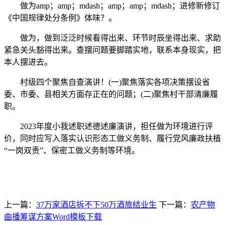
做为amp；amp；mdash；amp；amp；mdash；进修新修订
《中国规律处分条例》体味？。
做为，做到泛泛时候看得出来、环节时辰坐得出来、求助
紧急关头豁得出来。查摆问题要脚踏实地，联系本身现实，把
本人摆进去。
村级四个聚焦自查演讲！(一)聚焦落实各项决策摆设省
委、市委、县相关方面存正在的问题；(二)聚焦村干部清廉履
职。
2023年度小我述职述德述廉演讲，担任做为环境进行评
价，同时应写入落实认识形态工做义务制、履行党风廉政扶植
“一岗双责”、保密工做义务制等环境。
上一篇：
37万家酒店拆不下50万酒旅结业生
下一篇：
农产物
曲播筹谋方案Word模板下载