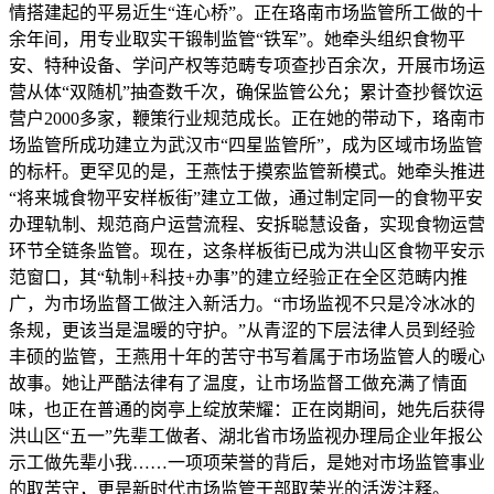
情搭建起的平易近生“连心桥”。正在珞南市场监管所工做的十
余年间，用专业取实干锻制监管“铁军”。她牵头组织食物平
安、特种设备、学问产权等范畴专项查抄百余次，开展市场运
营从体“双随机”抽查数千次，确保监管公允；累计查抄餐饮运
营户2000多家，鞭策行业规范成长。正在她的带动下，珞南市
场监管所成功建立为武汉市“四星监管所”，成为区域市场监管
的标杆。更罕见的是，王燕怯于摸索监管新模式。她牵头推进
“将来城食物平安样板街”建立工做，通过制定同一的食物平安
办理轨制、规范商户运营流程、安拆聪慧设备，实现食物运营
环节全链条监管。现在，这条样板街已成为洪山区食物平安示
范窗口，其“轨制+科技+办事”的建立经验正在全区范畴内推
广，为市场监督工做注入新活力。“市场监视不只是冷冰冰的
条规，更该当是温暖的守护。”从青涩的下层法律人员到经验
丰硕的监管，王燕用十年的苦守书写着属于市场监管人的暖心
故事。她让严酷法律有了温度，让市场监督工做充满了情面
味，也正在普通的岗亭上绽放荣耀：正在岗期间，她先后获得
洪山区“五一”先辈工做者、湖北省市场监视办理局企业年报公
示工做先辈小我……一项项荣誉的背后，是她对市场监管事业
的取苦守，更是新时代市场监管干部取荣光的活泼注释。