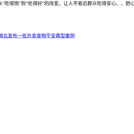
“吃得饱”到“吃得好”的改变，让人平易近群众吃得安心、、舒
湖北发布一批外卖食物平安典型案例