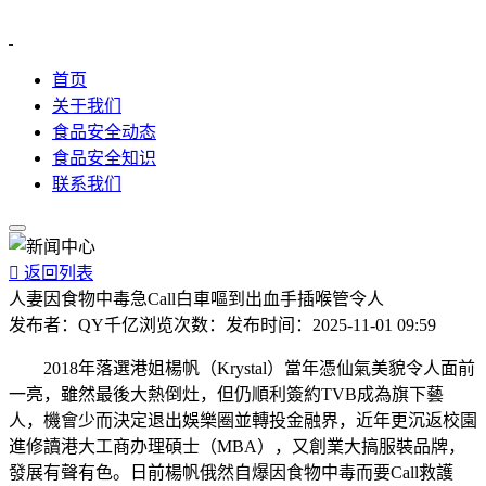
首页
关于我们
食品安全动态
食品安全知识
联系我们

返回列表
人妻因食物中毒急Call白車嘔到出血手插喉管令人
发布者：
QY千亿
浏览次数：
发布时间：
2025-11-01 09:59
2018年落選港姐楊帆（Krystal）當年憑仙氣美貌令人面前
一亮，雖然最後大熱倒灶，但仍順利簽約TVB成為旗下藝
人，機會少而決定退出娛樂圈並轉投金融界，近年更沉返校園
進修讀港大工商办理碩士（MBA），又創業大搞服裝品牌，
發展有聲有色。日前楊帆俄然自爆因食物中毒而要Call救護