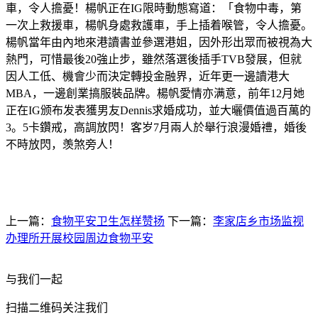
車，令人擔憂！楊帆正在IG限時動態寫道：「食物中毒，第
一次上救援車，楊帆身處救護車，手上插着喉管，令人擔憂。
楊帆當年由內地來港讀書並參選港姐，因外形出眾而被視為大
熱門，可惜最後20強止步，雖然落選後插手TVB發展，但就
因人工低、機會少而決定轉投金融界，近年更一邊讀港大
MBA，一邊創業搞服裝品牌。楊帆愛情亦满意，前年12月她
正在IG颁布发表獲男友Dennis求婚成功，並大曬價值過百萬的
3。5卡鑽戒，高調放閃！客岁7月兩人於舉行浪漫婚禮，婚後
不時放閃，羡煞旁人！
上一篇：
食物平安卫生怎样赞扬
下一篇：
李家店乡市场监视
办理所开展校园周边食物平安
与我们一起
扫描二维码关注我们