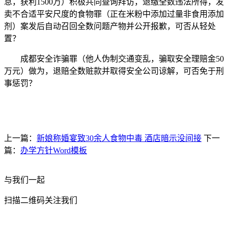
息，获利1500万）积极共同查询拜访，退缴全数违法所得，发
卖不合适平安尺度的食物罪（正在米粉中添加过量非食用添加
剂）案发后自动召回全数问题产物并公开报歉，可否从轻处
置？
成都安全诈骗罪（他人伪制交通变乱，骗取安全理赔金50
万元）做为，退赔全数赃款并取得安全公司谅解，可否免于刑
事惩罚？
上一篇：
新娘称婚宴致30余人食物中毒 酒店暗示没间接
下一
篇：
办学方针Word模板
与我们一起
扫描二维码关注我们