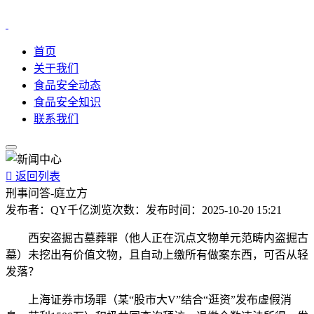
首页
关于我们
食品安全动态
食品安全知识
联系我们

返回列表
刑事问答-庭立方
发布者：
QY千亿
浏览次数：
发布时间：
2025-10-20 15:21
西安盗掘古墓葬罪（他人正在沉点文物单元范畴内盗掘古
墓）未挖出有价值文物，且自动上缴所有做案东西，可否从轻
发落？
上海证券市场罪（某“股市大V”结合“逛资”发布虚假消